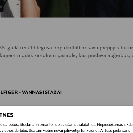
85. gadā un ātri ieguva popularitāti ar savu preppy stilu 
ākajiem modes zīmoliem pasaulē, kas piedāvā apģērbus, 
LFIGER - VANNAS ISTABAI
ATNES
etne darbotos, Stockmann izmanto nepieciešamās sīkdatnes. Nepieciešamās sīkdat
 vietnes darbību. Bez tām vietne nevar pilnvērtīgi funkcionēt. Ar Jūsu piekrišanu