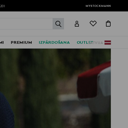
MYSTOCKMANN
120!
label.header.go
MI
PREMIUM
IZPĀRDOŠANA
OUTLET
LATVIJA