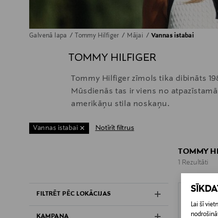
Galvenā lapa
Tommy Hilfiger
Mājai
Vannas istabai
TOMMY HILFIGER
Tommy Hilfiger zīmols tika dibināts 19
Mūsdienās tas ir viens no atpazīstam
amerikāņu stila noskaņu.
Notīrīt filtrus
Vannas istabai
TOMMY HI
1 Rezultāti
1 Rezultāti
SĪKD
FILTRĒT PĒC LOKĀCIJAS
Lai šī vi
nodrošināt
KAMPAŅA