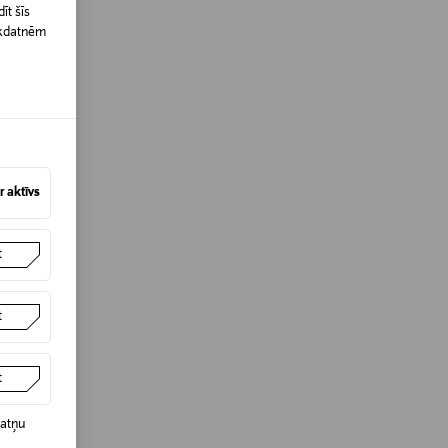
īt šīs
īkdatnēm
 aktīvs
t
t
t
datņu