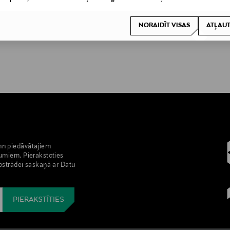
NORAIDĪT VISAS
ATĻAUT
nn piedāvātajiem
umiem. Pierakstoties
pstrādei saskaņā ar Datu