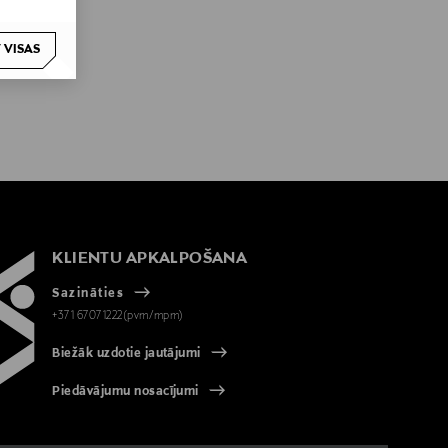
 VISAS
KLIENTU APKALPOŠANA
Sazināties
+371 67071222(pvm/mpm)
Biežāk uzdotie jautājumi
Piedāvājumu nosacījumi