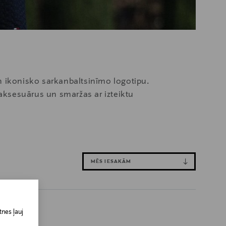
un ikonisko sarkanbaltsinīmo logotipu.
aksesuārus un smaržas ar izteiktu
MĒS IESAKĀM
nes ļauj