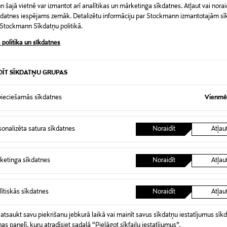
šajā vietnē var izmantot arī analītikas un mārketinga sīkdatnes. Atļaut vai noraid
īkdatnes iespējams zemāk. Detalizētu informāciju par Stockmann izmantotajām s
t Stockmann Sīkdatņu politikā.
 politika un sīkdatnes
DĪT SĪKDATŅU GRUPAS
ieciešamās sīkdatnes
Vienmēr
sonalizēta satura sīkdatnes
Noraidīt
Atļau
A PRIEKŠROCĪBA
ILFIGER
ketinga sīkdatnes
Noraidīt
Atļau
ētelis
rice
lītiskās sīkdatnes
Noraidīt
Atļau
 atsaukt savu piekrišanu jebkurā laikā vai mainīt savus sīkdatņu iestatījumus sīk
nas panelī, kuru atradīsiet sadaļā “Pielāgot sīkfailu iestatījumus”.