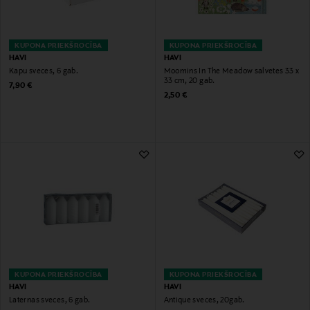
KUPONA PRIEKŠROCĪBA
KUPONA PRIEKŠROCĪBA
HAVI
HAVI
Kapu sveces, 6 gab.
Moomins In The Meadow salvetes 33 x
33 cm, 20 gab.
Original Price
7,90 €
Original Price
2,50 €
KUPONA PRIEKŠROCĪBA
KUPONA PRIEKŠROCĪBA
HAVI
HAVI
Laternas sveces, 6 gab.
Antique sveces, 20gab.