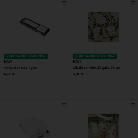
KUPONA PRIEKŠROCĪBA
KUPONA PRIEKŠROCĪBA
HAVI
HAVI
Antique sveces 4 gab.
Jäkälä salvetes 20 gab., 33 cm
Original Price
Original Price
6,50 €
3,90 €