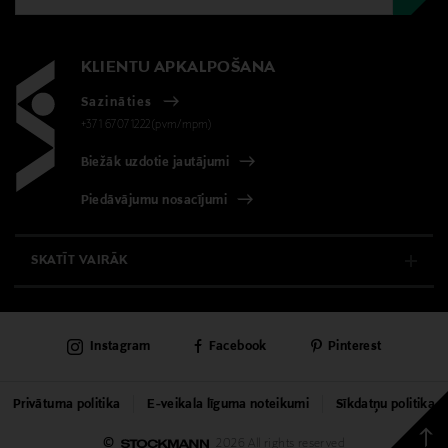
KLIENTU APKALPOŠANA
Sazināties
+371 67071222(pvm/mpm)
Biežāk uzdotie jautājumi
Piedāvājumu nosacījumi
SKATĪT VAIRĀK
E-VEIKALS
Instagram
Facebook
Pinterest
KLIENTU APKALPOŠANA
UNIVERSĀLVEIKALS
Privātuma politika
E-veikala līguma noteikumi
Sīkdatņu politika
Back
©
2026 All rights reserved
PAKALPOJUMI