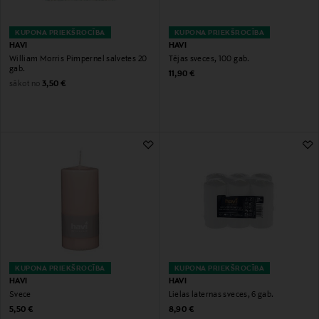
KUPONA PRIEKŠROCĪBA
KUPONA PRIEKŠROCĪBA
HAVI
HAVI
William Morris Pimpernel salvetes 20
Tējas sveces, 100 gab.
gab.
Original Price
11,90 €
Original Price
sākot no
3,50 €
KUPONA PRIEKŠROCĪBA
KUPONA PRIEKŠROCĪBA
HAVI
HAVI
Svece
Lielas laternas sveces, 6 gab.
Original Price
Original Price
5,50 €
8,90 €