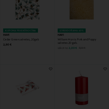
KUPONA PRIEKŠROCĪBA
IZPĀRDOŠANA 43%
HAVI
HAVI
Cedar Green salvetes, 20gab
William Morris Pink and Poppy
salvetes 20 gab.
Original Price
2,90 €
Discounted Price
Original Price
sākot no
2,00 €
3,50 €