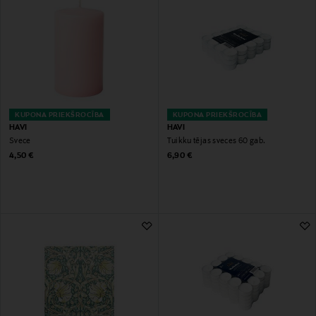
KUPONA PRIEKŠROCĪBA
KUPONA PRIEKŠROCĪBA
HAVI
HAVI
Svece
Tuikku tējas sveces 60 gab.
Original Price
Original Price
4,50 €
6,90 €