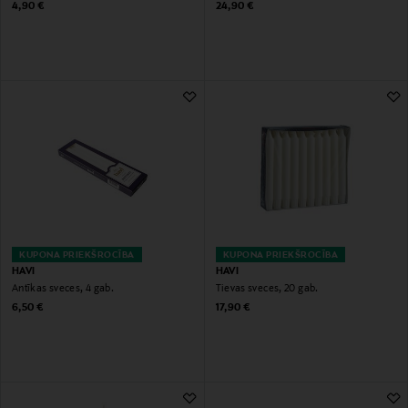
Original Price
Original Price
4,90 €
24,90 €
KUPONA PRIEKŠROCĪBA
KUPONA PRIEKŠROCĪBA
HAVI
HAVI
Antīkas sveces, 4 gab.
Tievas sveces, 20 gab.
Original Price
Original Price
6,50 €
17,90 €