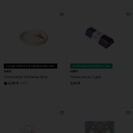
LOJALITĀTES PIEDĀVĀJUMS 24%
KUPONA PRIEKŠROCĪBA
HAVI
HAVI
Vienreizējās lietošanas šķīvji
Tievas sveces, 5 gab.
Discounted Price
Original Price
Original Price
4,50 €
5,50 €
5,90 €