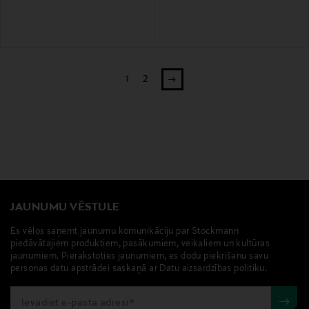
1
2
JAUNUMU VĒSTULE
Es vēlos saņemt jaunumu komunikāciju par Stockmann
piedāvātajiem produktiem, pasākumiem, veikaliem un kultūras
jaunumiem. Pierakstoties jaunumiem, es dodu piekrišanu savu
personas datu apstrādei saskaņā ar Datu aizsardzības politiku.