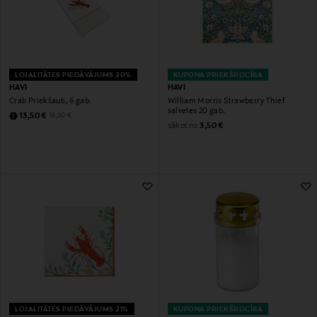
LOJALITĀTES PIEDĀVĀJUMS 20%
KUPONA PRIEKŠROCĪBA
HAVI
HAVI
Crab Priekšauti, 6 gab.
William Morris Strawberry Thief
salvetes 20 gab.
Discounted Price
Original Price
13,50 €
16,90 €
Original Price
sākot no
3,50 €
LOJALITĀTES PIEDĀVĀJUMS 21%
KUPONA PRIEKŠROCĪBA