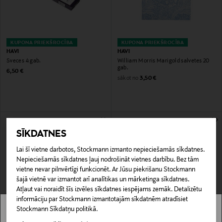
KUPONA PRIEKŠROCĪBA
KUPONA PRIEKŠROCĪBA
HAVI
HAVI
Sveces 4 gab.
William Morris Marigold salvetes 20
gab.
Original Price
6,50 €
Original Price
sākot no
3,50 €
SĪKDATNES
Lai šī vietne darbotos, Stockmann izmanto nepieciešamās sīkdatnes.
Nepieciešamās sīkdatnes ļauj nodrošināt vietnes darbību. Bez tām
vietne nevar pilnvērtīgi funkcionēt. Ar Jūsu piekrišanu Stockmann
šajā vietnē var izmantot arī analītikas un mārketinga sīkdatnes.
Atļaut vai noraidīt šīs izvēles sīkdatnes iespējams zemāk. Detalizētu
informāciju par Stockmann izmantotajām sīkdatnēm atradīsiet
KUPONA PRIEKŠROCĪBA
KUPONA PRIEKŠROCĪBA
Stockmann Sīkdatņu politikā.
HAVI
HAVI
Stockmann nav pieejams tavā valstī.