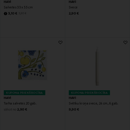
HAVI
HAVI
Salvetes 33 x 33 cm
Svece
Discounted Price
Original Price
Original Price
3,10 €
2,90 €
3,90 €
KUPONA PRIEKŠROCĪBA
KUPONA PRIEKŠROCĪBA
HAVI
HAVI
Tarha salvetes 20 gab.
Svētku kroņa svece, 24 cm, 6 gab.
Original Price
Original Price
sākot no
2,90 €
9,90 €