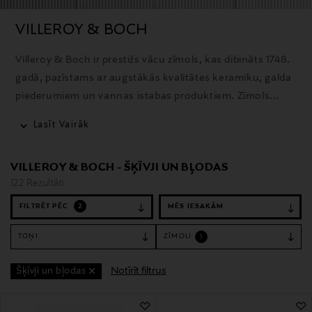
VILLEROY & BOCH
Villeroy & Boch ir prestižs vācu zīmols, kas dibināts 1748.
gadā, pazīstams ar augstākās kvalitātes keramiku, galda
piederumiem un vannas istabas produktiem. Zīmols
apvieno tradicionālo meistarību ar mūsdienīgām
Lasīt Vairāk
inovācijām.
VILLEROY & BOCH - ŠĶĪVJI UN BĻODAS
122 Rezultāti
FILTRĒT PĒC
2
TOŅI
ZĪMOLI
1
Notīrīt filtrus
Šķīvji un bļodas
122 Rezultāti