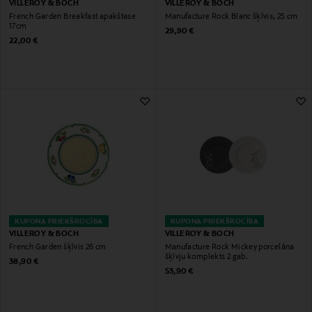
VILLEROY & BOCH
VILLEROY & BOCH
French Garden Breakfast apakštase
Manufacture Rock Blanc šķīvis, 25 cm
17cm
Original Price
29,90 €
Original Price
22,00 €
KUPONA PRIEKŠROCĪBA
KUPONA PRIEKŠROCĪBA
VILLEROY & BOCH
VILLEROY & BOCH
French Garden šķīvis 26 cm
Manufacture Rock Mickey porcelāna
šķīvju komplekts 2 gab.
Original Price
38,90 €
Original Price
53,90 €