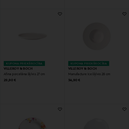
KUPONA PRIEKŠROCĪBA
KUPONA PRIEKŠROCĪBA
VILLEROY & BOCH
VILLEROY & BOCH
Afina porcelāna šķīvis 27 cm
Manufacture Ice šķīvis 28 cm
Original Price
Original Price
29,90 €
34,90 €