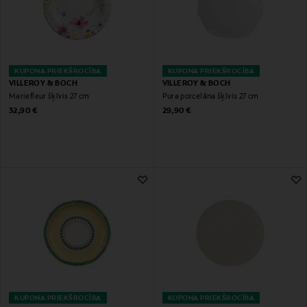
KUPONA PRIEKŠROCĪBA
KUPONA PRIEKŠROCĪBA
VILLEROY & BOCH
VILLEROY & BOCH
Mariefleur šķīvis 27 cm
Pura porcelāna šķīvis 27 cm
Original Price
Original Price
32,90 €
29,90 €
KUPONA PRIEKŠROCĪBA
KUPONA PRIEKŠROCĪBA