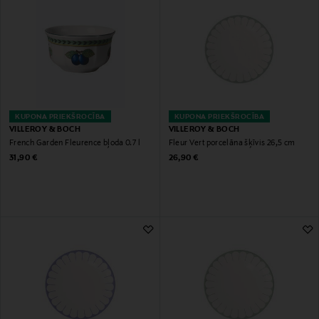
KUPONA PRIEKŠROCĪBA
KUPONA PRIEKŠROCĪBA
VILLEROY & BOCH
VILLEROY & BOCH
French Garden Fleurence bļoda 0.7 l
Fleur Vert porcelāna šķīvis 26,5 cm
Original Price
Original Price
31,90 €
26,90 €