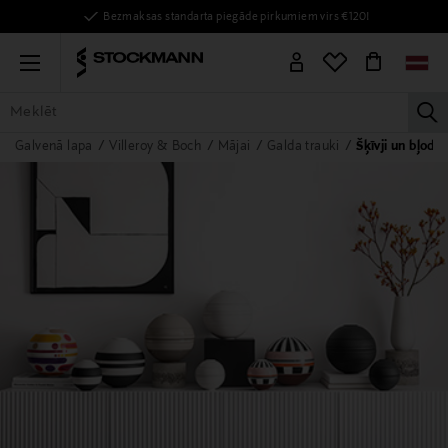
Bezmaksas standarta piegāde pirkumiem virs €120!
Menu
la
Galvenā lapa
Villeroy & Boch
Mājai
Galda trauki
Šķīvji un bļoda
VISAS PRECES
SIEVIETĒM
VĪRIEŠIEM
BĒRNIEM
MĀJAI