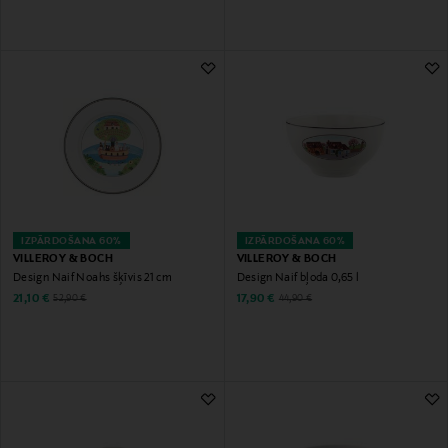
IZPĀRDOŠANA 60%
IZPĀRDOŠANA 60%
VILLEROY & BOCH
VILLEROY & BOCH
Design Naif Noahs šķīvis 21 cm
Design Naif bļoda 0,65 l
Discounted Price
Discounted Price
Original Price
Original Price
21,10 €
17,90 €
52,90 €
44,90 €