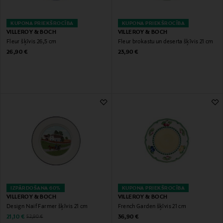
KUPONA PRIEKŠROCĪBA
KUPONA PRIEKŠROCĪBA
VILLEROY & BOCH
VILLEROY & BOCH
Fleur šķīvis 26,5 cm
Fleur brokastu un deserta šķīvis 21 cm
Original Price
Original Price
26,90 €
23,90 €
IZPĀRDOŠANA 60%
KUPONA PRIEKŠROCĪBA
VILLEROY & BOCH
VILLEROY & BOCH
Design Naif Farmer šķīvis 21 cm
French Garden šķīvis 21 cm
Discounted Price
Original Price
Original Price
21,10 €
36,90 €
52,90 €