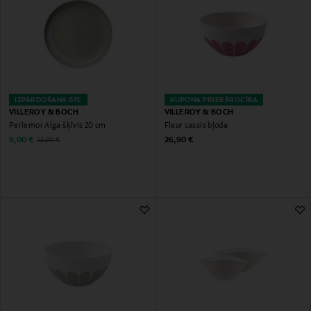
IZPĀRDOŠANA 61%
KUPONA PRIEKŠROCĪBA
VILLEROY & BOCH
VILLEROY & BOCH
Perlemor Alga šķīvis 20 cm
Fleur cassis bļoda
Discounted Price
Original Price
Original Price
9,00 €
26,90 €
22,90 €