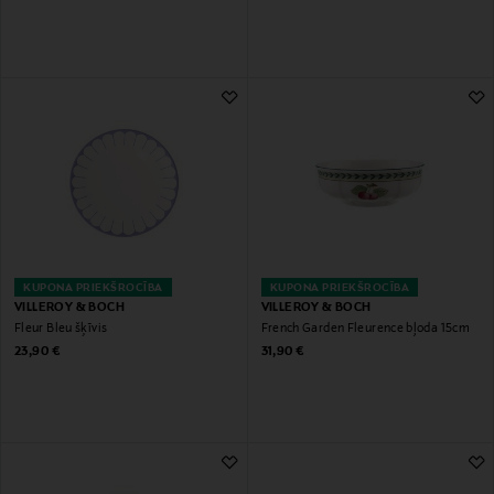
KUPONA PRIEKŠROCĪBA
KUPONA PRIEKŠROCĪBA
VILLEROY & BOCH
VILLEROY & BOCH
Fleur Bleu šķīvis
French Garden Fleurence bļoda 15cm
Original Price
Original Price
23,90 €
31,90 €