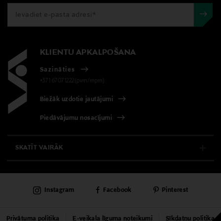
KLIENTU APKALPOŠANA
Sazināties
+371 67071222(pvm/mpm)
Biežāk uzdotie jautājumi
Piedāvājumu nosacījumi
SKATĪT VAIRĀK
E-VEIKALS
Instagram
Facebook
Pinterest
KLIENTU APKALPOŠANA
UNIVERSĀLVEIKALS
Privātuma politika
E-veikala līguma noteikumi
Sīkdatņu politika