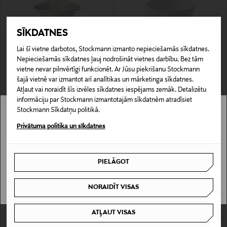
SĪKDATNES
Lai šī vietne darbotos, Stockmann izmanto nepieciešamās sīkdatnes.
Nepieciešamās sīkdatnes ļauj nodrošināt vietnes darbību. Bez tām
IZPĀRDOŠANA 40%
KUPONA PRIEKŠROCĪBA
vietne nevar pilnvērtīgi funkcionēt. Ar Jūsu piekrišanu Stockmann
VILLEROY & BOCH
VILLEROY & BOCH
šajā vietnē var izmantot arī analītikas un mārketinga sīkdatnes.
Vapiano zupas bļoda, 2 gab.
Fleur bļoda
Atļaut vai noraidīt šīs izvēles sīkdatnes iespējams zemāk. Detalizētu
Discounted Price
Original Price
Original Price
22,70 €
26,90 €
37,90 €
informāciju par Stockmann izmantotajām sīkdatnēm atradīsiet
Stockmann Sīkdatņu politikā.
Stockmann nav pieejams tavā valstī.
Privātuma politika un sīkdatnes
Delivery is not available in your Country.
PIELĀGOT
I UNDERSTAND
NORAIDĪT VISAS
ATĻAUT VISAS