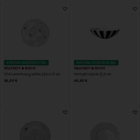
KUPONA PRIEKŠROCĪBA
KUPONA PRIEKŠROCĪBA
VILLEROY & BOCH
VILLEROY & BOCH
Old Luxembourg salātu šķīvis 21 cm
Memphis bļoda 21,5 cm
Original Price
Original Price
36,90 €
46,90 €