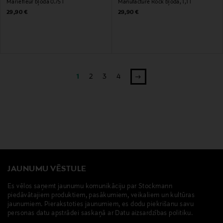
Mariefleur bļoda 0.75 l
Manufacture Rock bļoda, 1,1 l
Original Price
Original Price
29,90 €
29,90 €
1
2
3
4
JAUNUMU VĒSTULE
Es vēlos saņemt jaunumu komunikāciju par Stockmann
piedāvātajiem produktiem, pasākumiem, veikaliem un kultūras
jaunumiem. Pierakstoties jaunumiem, es dodu piekrišanu savu
personas datu apstrādei saskaņā ar Datu aizsardzības politiku.