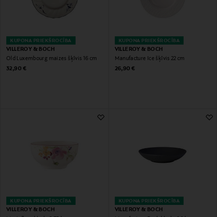
KUPONA PRIEKŠROCĪBA
KUPONA PRIEKŠROCĪBA
VILLEROY & BOCH
VILLEROY & BOCH
Old Luxembourg maizes šķīvis 16 cm
Manufacture Ice šķīvis 22 cm
Original Price
Original Price
32,90 €
26,90 €
KUPONA PRIEKŠROCĪBA
KUPONA PRIEKŠROCĪBA
VILLEROY & BOCH
VILLEROY & BOCH