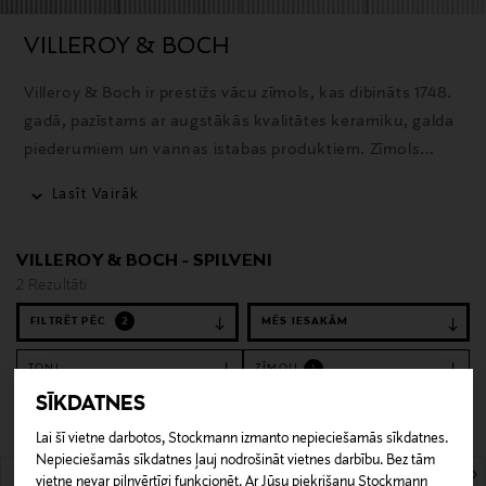
VILLEROY & BOCH
Villeroy & Boch ir prestižs vācu zīmols, kas dibināts 1748.
gadā, pazīstams ar augstākās kvalitātes keramiku, galda
piederumiem un vannas istabas produktiem. Zīmols
apvieno tradicionālo meistarību ar mūsdienīgām
Lasīt Vairāk
inovācijām.
VILLEROY & BOCH - SPILVENI
2 Rezultāti
FILTRĒT PĒC
2
TOŅI
ZĪMOLI
1
SĪKDATNES
Notīrīt filtrus
Spilveni
Lai šī vietne darbotos, Stockmann izmanto nepieciešamās sīkdatnes.
Nepieciešamās sīkdatnes ļauj nodrošināt vietnes darbību. Bez tām
2 Rezultāti
vietne nevar pilnvērtīgi funkcionēt. Ar Jūsu piekrišanu Stockmann