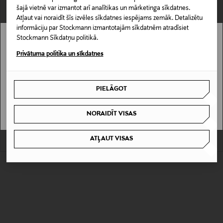
šajā vietnē var izmantot arī analītikas un mārketinga sīkdatnes.
Atļaut vai noraidīt šīs izvēles sīkdatnes iespējams zemāk. Detalizētu
informāciju par Stockmann izmantotajām sīkdatnēm atradīsiet
Stockmann Sīkdatņu politikā.
Stockmann nav pieejams tavā valstī.
Privātuma politika un sīkdatnes
Delivery is not available in your Country.
KUPONA PRIEKŠROCĪBA
KUPONA PRIEKŠROCĪBA
PIELĀGOT
VILLEROY & BOCH
VILLEROY & BOCH
I UNDERSTAND
Fleur Cassis salvetes 2 gab.
Fleur Cassis salvetes 2 gab.
Original Price
Original Price
14,90 €
14,90 €
NORAIDĪT VISAS
ATĻAUT VISAS