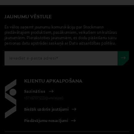
JAUNUMU VĒSTULE
Es vēlos saņemt jaunumu komunikāciju par Stockmann
piedāvātajiem produktiem, pasākumiem, veikaliem un kultūras
jaunumiem. Pierakstoties jaunumiem, es dodu piekrišanu savu
personas datu apstrādei saskaņā ar Datu aizsardzības politiku.
KLIENTU APKALPOŠANA
Sazināties
+371 67071222(pvm/mpm)
Biežāk uzdotie jautājumi
Piedāvājumu nosacījumi