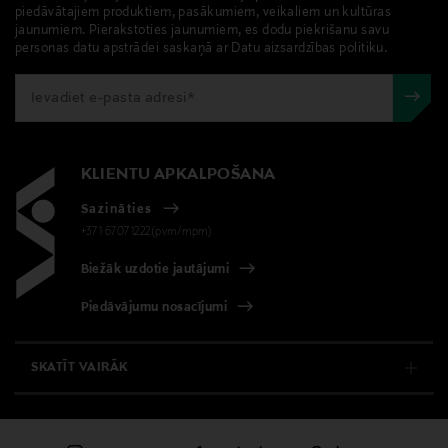
piedāvātajiem produktiem, pasākumiem, veikaliem un kultūras
jaunumiem. Pierakstoties jaunumiem, es dodu piekrišanu savu
personas datu apstrādei saskaņā ar Datu aizsardzības politiku.
KLIENTU APKALPOŠANA
Sazināties
+371 67071222(pvm/mpm)
Biežāk uzdotie jautājumi
Piedāvājumu nosacījumi
SKATĪT VAIRĀK
E-VEIKALS