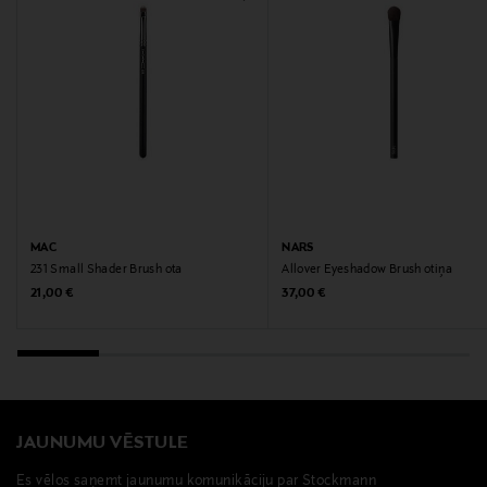
MAC
NARS
231 Small Shader Brush ota
Allover Eyeshadow Brush otiņa
Original Price
Original Price
21,00 €
37,00 €
JAUNUMU VĒSTULE
Es vēlos saņemt jaunumu komunikāciju par Stockmann