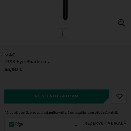
MAC
239S Eye Shader ota
Original Price
35,90 €
null
null
PIEVIENOT GROZAM
Pārbaudi zemāk preces pieejamību veikalā un iespēju rezervēt.
Lasīt vairāk
REZERVĒT VEIKALĀ
Rīga