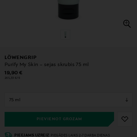
LÖWENGRIP
Purify My Skin – sejas skrubis 75 ml
Original Price
19,90 €
265,33 €/1l
null
null
PIEVIENOT GROZAM
PIEEJAMS UZREIZ
PIEGĀDES LAIKS 2-7 DARBA DIENAS