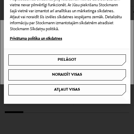
142176380
vietne nevar pilnvērtīgi funkcionēt. Ar Jūsu piekrišanu Stockmann
kas tiek atdoti atpakaļ, ir jābūt to sākotnējā neatvērtajā
šajā vietnē var izmantot arī analītikas un mārketinga sīkdatnes.
iepakojumā.
Iepakojuma izmērs
Atļaut vai noraidīt šīs izvēles sīkdatnes iespējams zemāk. Detalizētu
informāciju par Stockmann izmantotajām sīkdatnēm atradīsiet
75 ml
PREČU ATGRIEŠANAS POLITIKA
Stockmann Sīkdatņu politikā.
Stockmann nav pieejams tavā valstī.
Privātuma politika un sīkdatnes
Ādas tips
Delivery is not available in your Country.
Jutīgai ādai
PIELĀGOT
I UNDERSTAND
Krāsa
NOCOL
NORAIDĪT VISAS
NIVEA
CLARINS
Izmērs
ATĻAUT VISAS
Purify Rice Scrub skrubis kombinētai
Comfort Scrub eļļas skrubis sejai
ādai 75 ml
Original Price
33,00 €
75 ml
Original Price
7,90 €
Ražotāja daļas numurs
7350073862320