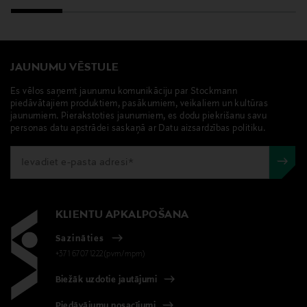
JAUNUMU VĒSTULE
Es vēlos saņemt jaunumu komunikāciju par Stockmann
piedāvātajiem produktiem, pasākumiem, veikaliem un kultūras
jaunumiem. Pierakstoties jaunumiem, es dodu piekrišanu savu
personas datu apstrādei saskaņā ar Datu aizsardzības politiku.
KLIENTU APKALPOŠANA
Sazināties
+371 67071222(pvm/mpm)
Biežāk uzdotie jautājumi
Piedāvājumu nosacījumi