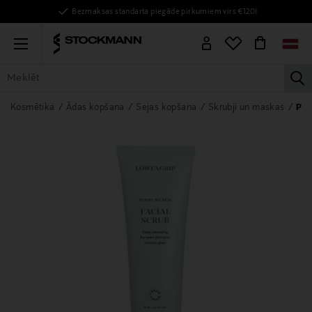
Bezmaksas standarta piegāde pirkumiem virs €120!
Menu
la
VISAS PRECES
SIEVIETĒM
VĪRIEŠIEM
BĒRNIEM
MĀJAI
Kosmētika
Ādas kopšana
Sejas kopšana
Skrubji un maskas
Pīli