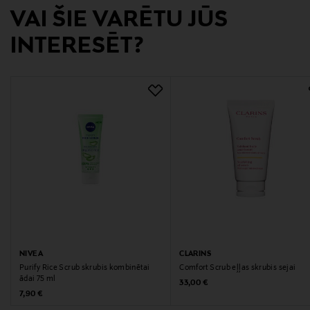
Ražotājs
VAI ŠIE VARĒTU JŪS
Dermarome AB
INTERESĒT?
Ražotāja adrese
Rosenlundsgatan 50, 118 63 Stockholm, Sweden
Digitālā adrese
info@dermarome.se
NIVEA
CLARINS
Purify Rice Scrub skrubis kombinētai
Comfort Scrub eļļas skrubis sejai
ādai 75 ml
Original Price
33,00 €
Original Price
7,90 €