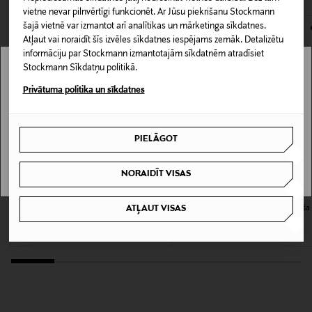
Piemērots visiem ādas tipiem, arī jutīgai ādai.
142176885
vietne nevar pilnvērtīgi funkcionēt. Ar Jūsu piekrišanu Stockmann
kas tiek atdoti atpakaļ, ir jābūt to sākotnējā neatvērtajā
šajā vietnē var izmantot arī analītikas un mārketinga sīkdatnes.
iepakojumā.
Atļaut vai noraidīt šīs izvēles sīkdatnes iespējams zemāk. Detalizētu
Iepakojuma izmērs
informāciju par Stockmann izmantotajām sīkdatnēm atradīsiet
PREČU ATGRIEŠANAS POLITIKA
200 ml
Stockmann Sīkdatņu politikā.
Stockmann nav pieejams tavā valstī.
Privātuma politika un sīkdatnes
Ādas tips
Delivery is not available in your Country.
Visiem ādas tipiem
PIELĀGOT
I UNDERSTAND
Krāsa
NORAIDĪT VISAS
NOCOL
SISLEY
SISLEY
ATĻAUT VISAS
Restorative ķermeņa krēms 200 ml
Black Rose Emulsion Body mitrinoša
Izmērs
ķermeņa emulsija 200 ml
Original Price
168,00 €
Original Price
168,00 €
200 ml
Sastāvdaļas
Aqua, Dimethicone, Isopropyl Myristate, Glycerin,