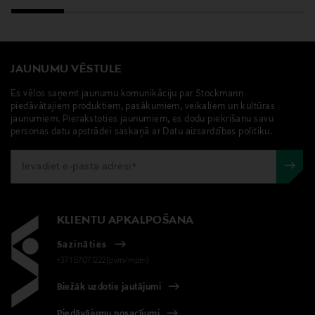
Ražotāja adrese
Rosenlundsgatan 50, 118 63 Stockholm, Sweden
JAUNUMU VĒSTULE
Digitālā adrese
info@dermarome.se
Es vēlos saņemt jaunumu komunikāciju par Stockmann
piedāvātajiem produktiem, pasākumiem, veikaliem un kultūras
jaunumiem. Pierakstoties jaunumiem, es dodu piekrišanu savu
personas datu apstrādei saskaņā ar Datu aizsardzības politiku.
KLIENTU APKALPOŠANA
Sazināties
+371 67071222(pvm/mpm)
Biežāk uzdotie jautājumi
Piedāvājumu nosacījumi