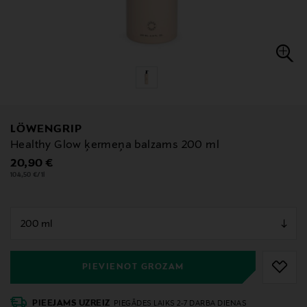
LÖWENGRIP
Healthy Glow ķermeņa balzams 200 ml
Original Price
20,90 €
104,50 €/1l
null
null
PIEVIENOT GROZAM
PIEEJAMS UZREIZ
PIEGĀDES LAIKS 2-7 DARBA DIENAS