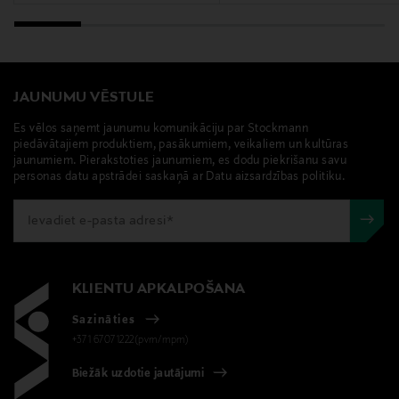
šalle, zīda zīda šalle, aksesuārs, Longchamp, kakla zīda
šalle, zīds
JAUNUMU VĒSTULE
Es vēlos saņemt jaunumu komunikāciju par Stockmann
piedāvātajiem produktiem, pasākumiem, veikaliem un kultūras
jaunumiem. Pierakstoties jaunumiem, es dodu piekrišanu savu
personas datu apstrādei saskaņā ar Datu aizsardzības politiku.
KLIENTU APKALPOŠANA
Sazināties
+371 67071222(pvm/mpm)
Biežāk uzdotie jautājumi