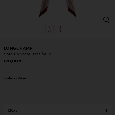
LONGCHAMP
Soie Bandeau zīda šalle
Original Price
120,00 €
Izvēlēties
Krāsa
null
null