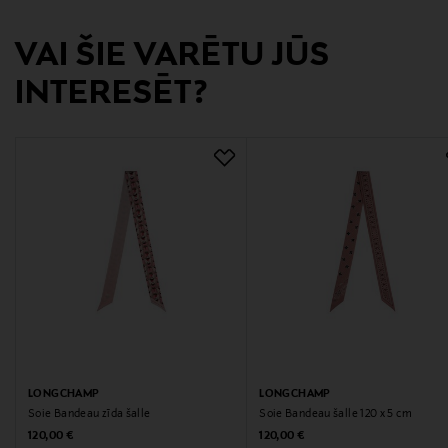
Ražotājvalsts
ĶĪNA
VAI ŠIE VARĒTU JŪS
INTERESĒT?
Ražotāja daļas numurs
51045GSO
Ražotājs
Longchamp SAS
Ražotāja adrese
43 rue Vineuse 75116 Paris, France
Digitālā adrese
customersupport@longchamp.com
LONGCHAMP
LONGCHAMP
Atslēgvārdi
Soie Bandeau zīda šalle
Soie Bandeau šalle 120 x 5 cm
Original Price
Original Price
120,00 €
120,00 €