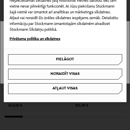
Nepieciešamās sīkdatnes ļauj nodrošināt vietnes darbību. Bez tām
CITI KLIENTI SKATĪJĀS ARĪ
Piegāde uz saņemšanas punktu
Produkta numurs
vietne nevar pilnvērtīgi funkcionēt. Ar Jūsu piekrišanu Stockmann
0,00 € – 4,90 €
šajā vietnē var izmantot arī analītikas un mārketinga sīkdatnes.
172475927
Atļaut vai noraidīt šīs izvēles sīkdatnes iespējams zemāk. Detalizētu
informāciju par Stockmann izmantotajām sīkdatnēm atradīsiet
Materiāls
Stockmann Sīkdatņu politikā.
Stockmann nav pieejams tavā valstī.
100% zīds
Privātuma politika un sīkdatnes
Delivery is not available in your Country.
Kopšanas instrukcijas
PIELĀGOT
I UNDERSTAND
Nemazgāt, nebalināt, nežāvēt veļas žāvētājā, gludināt
ar zemu temperatūru, drīkst ķīmiski tīrīt.
NORAIDĪT VISAS
Krāsa
ATĻAUT VISAS
P96 PINK TEA
LONGCHAMP
LONGCHAMP
Forêt zīda lakats
Soie zīda lakats 90 x 90 cm
Original Price
Original Price
340,00 €
315,00 €
Izmērs
120X5