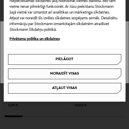
Nepieciešamās sīkdatnes ļauj nodrošināt vietnes darbību. Bez tām
CITI KLIENTI SKATĪJĀS ARĪ
Piegāde uz saņemšanas punktu
vietne nevar pilnvērtīgi funkcionēt. Ar Jūsu piekrišanu Stockmann
0,00 € – 4,90 €
Produkta numurs
šajā vietnē var izmantot arī analītikas un mārketinga sīkdatnes.
Atļaut vai noraidīt šīs izvēles sīkdatnes iespējams zemāk. Detalizētu
164891803
informāciju par Stockmann izmantotajām sīkdatnēm atradīsiet
Stockmann Sīkdatņu politikā.
Stockmann nav pieejams tavā valstī.
Materiāls
Privātuma politika un sīkdatnes
Āda un gumija
Delivery is not available in your Country.
Informācija par izmēru
PIELĀGOT
I UNDERSTAND
37 x 44 x 0,16 cm
NORAIDĪT VISAS
Krāsa
KUPONA PRIEKŠROCĪBA
KUPONA PRIEKŠROCĪBA
ATĻAUT VISAS
ANTHRACITE
LIND DNA
LIND DNA
Curve Nupo ādas glāzes paliktnis
Square L Nupo ādas galda paliktnis
Original Price
Original Price
5,00 €
20,00 €
Izmērs
37 x 44 x 0,16 cm