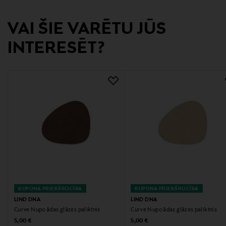
Ražotājvalsts
DĀNIJA
VAI ŠIE VARĒTU JŪS
INTERESĒT?
Ražotāja daļas numurs
LIND-981161
Ražotājs
Mastermark Brands Oy
Ražotāja adrese
Vajossuonkatu 16, 20360, Turku, Finland
Digitālā adrese
asiakaspalvelu@mastermarkbrands.fi
KUPONA PRIEKŠROCĪBA
KUPONA PRIEKŠROCĪBA
LIND DNA
LIND DNA
Atslēgvārdi
Curve Nupo ādas glāzes paliktnis
Curve Nupo ādas glāzes paliktnis
Original Price
Original Price
5,00 €
5,00 €