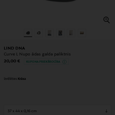
LIND DNA
Curve L Nupo ādas galda paliktnis
Original Price
20,00 €
KUPONA PRIEKŠROCĪBA
Izvēlēties
Krāsa
null
null