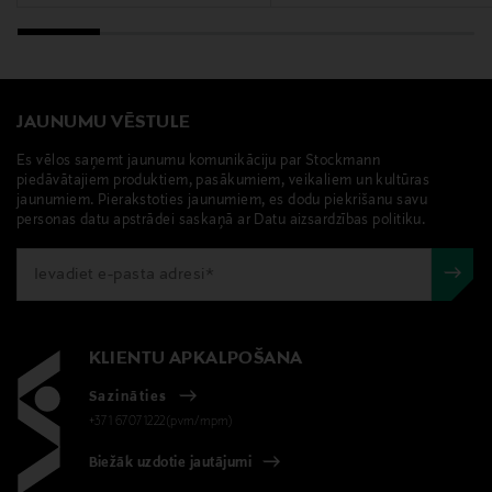
Linda DNA, galda paliktnis, ādas paliktnis, galda
piederumi
JAUNUMU VĒSTULE
Es vēlos saņemt jaunumu komunikāciju par Stockmann
piedāvātajiem produktiem, pasākumiem, veikaliem un kultūras
jaunumiem. Pierakstoties jaunumiem, es dodu piekrišanu savu
personas datu apstrādei saskaņā ar Datu aizsardzības politiku.
KLIENTU APKALPOŠANA
Sazināties
+371 67071222(pvm/mpm)
Biežāk uzdotie jautājumi