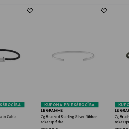
KŠROCĪBA
KUPONA PRIEKŠROCĪBA
KUPO
LE GRAMME
LE GR
Nato Cable
7g Brushed Sterling Silver Ribbon
7g Brus
rokassprādze
rokassp