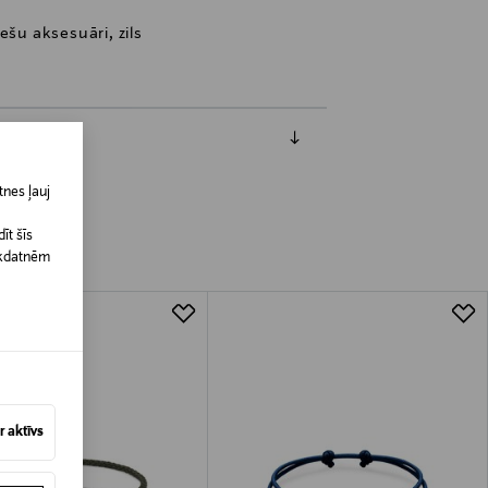
ešu aksesuāri, zils
nes ļauj
īt šīs
īkdatnēm
 aktīvs