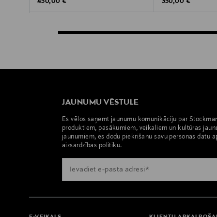
Original Price
Original Price
450,00 €
350,00 €
JAUNUMU VĒSTULE
Es vēlos saņemt jaunumu komunikāciju par Stockma
produktiem, pasākumiem, veikaliem un kultūras jaun
jaunumiem, es dodu piekrišanu savu personas datu a
aizsardzības politiku.
E-VEIKALS
KLIENTU APKALPOŠ