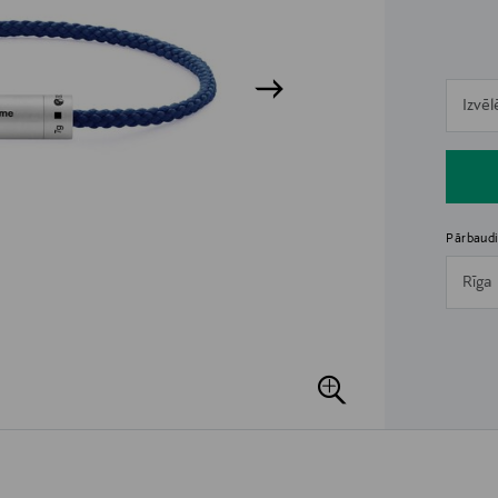
n
Izvēl
n
Pārbaudi
Rīga