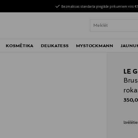
Bezmaksas standarta piegāde pirkumiem virs €
KOSMĒTIKA
DELIKATESS
MYSTOCKMANN
JAUNU
LE 
Brus
roka
Origin
350,0
Izvēlēti