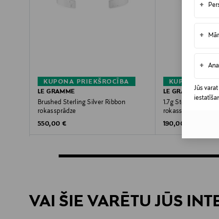
+
Per
+
Mār
+
Ana
KUPONA PRIEKŠROCĪBA
KUPONA PRIE
Jūs varat
LE GRAMME
LE GRAMME
iestatīša
Brushed Sterling Silver Ribbon
1.7g Sterling Silver
rokassprādze
rokassprādze
Original Price
Original Price
550,00 €
190,00 €
VAI ŠIE VARĒTU JŪS IN