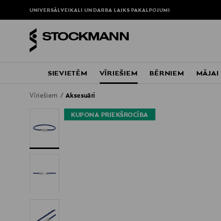
UNIVERSĀLVEIKALI UN DARBA LAIKS
PAKALPOJUMI
SIEVIETĒM
VĪRIEŠIEM
BĒRNIEM
MĀJAI
Vīriešiem
Aksesuāri
KUPONA PRIEKŠROCĪBA