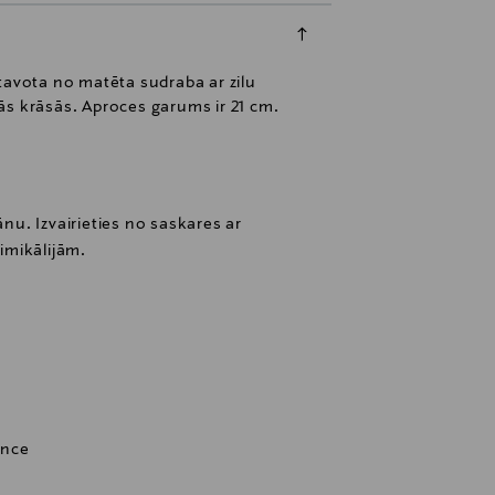
tavota no matēta sudraba ar zilu
ādās krāsās. Aproces garums ir 21 cm.
ānu. Izvairieties no saskares ar
imikālijām.
ance