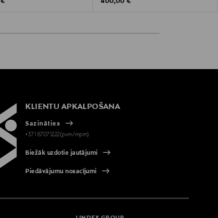
 Price
Original Price
 €
400,00 €
KLIENTU APKALPOŠANA
Sazināties
+371 67071222(pvm/mpm)
Biežāk uzdotie jautājumi
Piedāvājumu nosacījumi
LINDEX GROUP