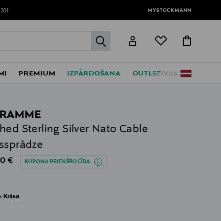
MYSTOCKMANN
120!
label.header.go
MI
PREMIUM
IZPĀRDOŠANA
OUTLET
LATVIJA
GRAMME
hed Sterling Silver Nato Cable
ssprādze
al Price
0 €
KUPONA PRIEKŠROCĪBA
es
Krāsa