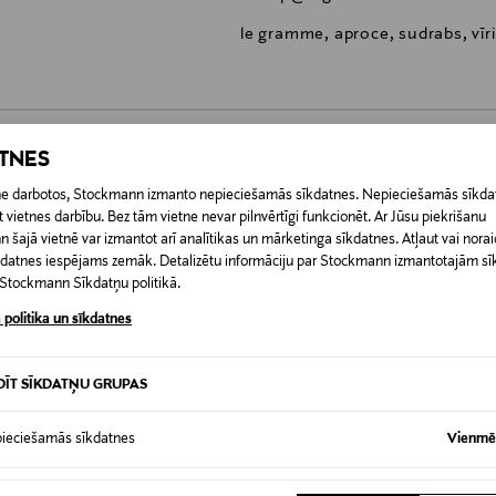
le gramme, aproce, sudrabs, vīri
ATNES
0,00 €
etne darbotos, Stockmann izmanto nepieciešamās sīkdatnes. Nepieciešamās sīkdat
 vietnes darbību. Bez tām vietne nevar pilnvērtīgi funkcionēt. Ar Jūsu piekrišanu
RĪ
0,00 € – 4,90 €
šajā vietnē var izmantot arī analītikas un mārketinga sīkdatnes. Atļaut vai noraid
īkdatnes iespējams zemāk. Detalizētu informāciju par Stockmann izmantotajām s
t Stockmann Sīkdatņu politikā.
 politika un sīkdatnes
DĪT SĪKDATŅU GRUPAS
ieciešamās sīkdatnes
Vienmēr