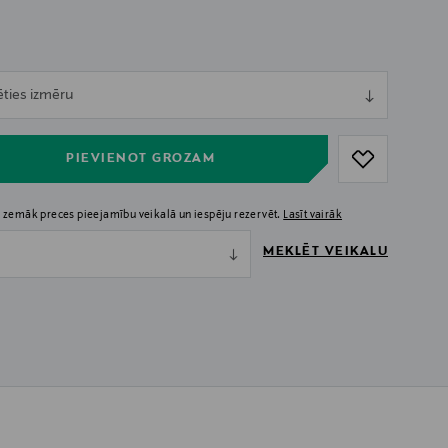
ull
ēties izmēru
ull
PIEVIENOT GROZAM
 zemāk preces pieejamību veikalā un iespēju rezervēt.
Lasīt vairāk
MEKLĒT VEIKALU