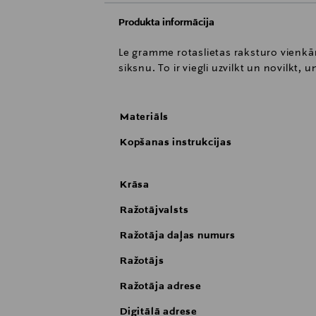
Produkta informācija
Le gramme rotaslietas raksturo vienkār
siksnu. To ir viegli uzvilkt un novilkt,
Materiāls
Kopšanas instrukcijas
Krāsa
Ražotājvalsts
Ražotāja daļas numurs
Ražotājs
Ražotāja adrese
Digitālā adrese