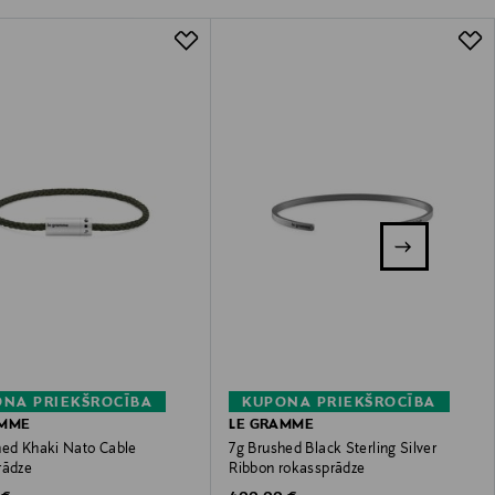
NA PRIEKŠROCĪBA
KUPONA PRIEKŠROCĪBA
AMME
LE GRAMME
hed Khaki Nato Cable
7g Brushed Black Sterling Silver
rādze
Ribbon rokassprādze