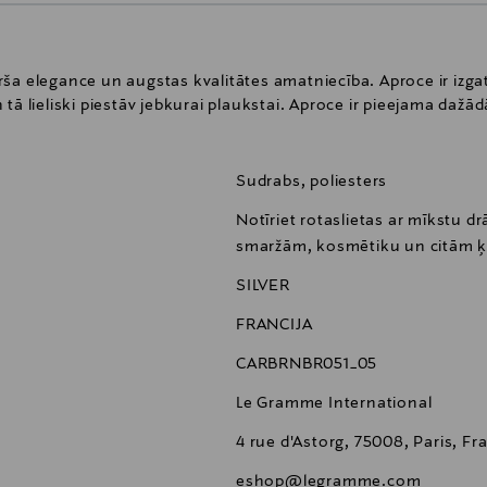
ša elegance un augstas kvalitātes amatniecība. Aproce ir izga
 un tā lieliski piestāv jebkurai plaukstai. Aproce ir pieejama daž
Sudrabs, poliesters
Notīriet rotaslietas ar mīkstu dr
smaržām, kosmētiku un citām ķ
SILVER
FRANCIJA
CARBRNBR051_05
Le Gramme International
4 rue d'Astorg, 75008, Paris, Fr
eshop@legramme.com