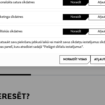
sonalizēta satura sīkdatnes
Noraidīt
Atļau
ketinga sīkdatnes
Noraidīt
Atļau
lītiskās sīkdatnes
Noraidīt
Atļau
KŠROCĪBA
KUPONA PRIEKŠROCĪBA
KUPO
 atsaukt savu piekrišanu jebkurā laikā vai mainīt savus sīkdatņu iestatījumus sīk
LE GRAMME
LE GR
nas panelī, kuru atradīsiet sadaļā “Pielāgot sīkfailu iestatījumus”.
 Black Cord
1.7g Sterling Silver Red Cord
7g Brus
rokassprādze
rokassp
Original Price
Original
NORAIDĪT VISAS
ATĻAUT
190,00 €
350,00
TERESĒT?