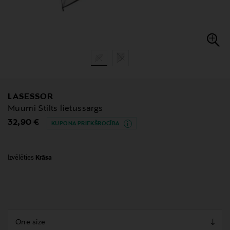
LASESSOR
Muumi Stilts lietussargs
Original Price
32,90 €
KUPONA PRIEKŠROCĪBA
Izvēlēties
Krāsa
null
null