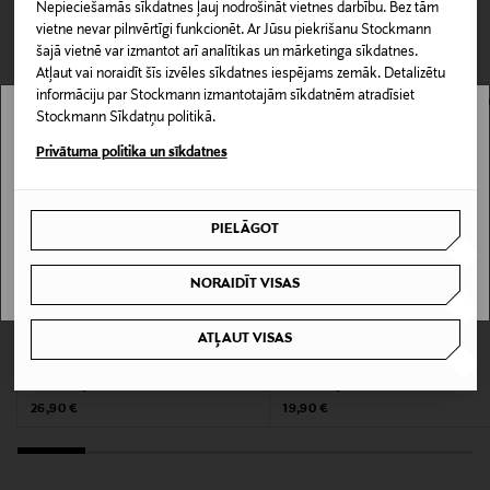
Nepieciešamās sīkdatnes ļauj nodrošināt vietnes darbību. Bez tām
Ilustrācijas atspoguļo Muumi pasaules kaprīzo un
CITI KLIENTI SKATĪJĀS ARĪ
Piegāde uz saņemšanas punktu
vietne nevar pilnvērtīgi funkcionēt. Ar Jūsu piekrišanu Stockmann
rotaļīgo būtību, piedāvājot spilgtas un detalizētas
LASĪT VAIRĀK
0,00 € – 4,90 €
šajā vietnē var izmantot arī analītikas un mārketinga sīkdatnes.
ilustrācijas. Dizains no Somijas, izgatavots no
Atļaut vai noraidīt šīs izvēles sīkdatnes iespējams zemāk. Detalizētu
ilgtspējīga RPET materiāla, kas pārstrādāts no
Produkta numurs
informāciju par Stockmann izmantotajām sīkdatnēm atradīsiet
plastmasas pudelēm. Izmērs: garums 84 cm, diametrs
Stockmann Sīkdatņu politikā.
172950868
Stockmann nav pieejams tavā valstī.
11 cm (atvērts 88 cm).
Privātuma politika un sīkdatnes
Delivery is not available in your Country.
Materiāls
Pārstrādāts PET materiāls
PIELĀGOT
I UNDERSTAND
Krāsa
NORAIDĪT VISAS
998 998 CLEAR W BLACK
ATĻAUT VISAS
KUPONA PRIEKŠROCĪBA
KUPONA PRIEKŠROCĪBA
LASESSOR
LASESSOR
Izmērs
Lietussargs
Lietussargs
One size
Original Price
Original Price
26,90 €
19,90 €
Ražotājvalsts