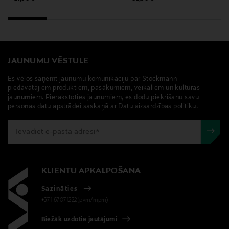
trollīši mumini, lietus aizsargs
JAUNUMU VĒSTULE
Es vēlos saņemt jaunumu komunikāciju par Stockmann
piedāvātajiem produktiem, pasākumiem, veikaliem un kultūras
jaunumiem. Pierakstoties jaunumiem, es dodu piekrišanu savu
personas datu apstrādei saskaņā ar Datu aizsardzības politiku.
KLIENTU APKALPOŠANA
Sazināties
+371 67071222(pvm/mpm)
Biežāk uzdotie jautājumi