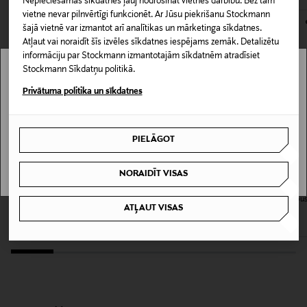
Nepieciešamās sīkdatnes ļauj nodrošināt vietnes darbību. Bez tām
kas tiek atdoti atpakaļ, ir jābūt to sākotnējā neatvērtajā
Iepakojuma izmērs
vietne nevar pilnvērtīgi funkcionēt. Ar Jūsu piekrišanu Stockmann
iepakojumā.
šajā vietnē var izmantot arī analītikas un mārketinga sīkdatnes.
200 ml
Atļaut vai noraidīt šīs izvēles sīkdatnes iespējams zemāk. Detalizētu
PREČU ATGRIEŠANAS POLITIKA
informāciju par Stockmann izmantotajām sīkdatnēm atradīsiet
Ādas tips
Stockmann Sīkdatņu politikā.
Stockmann nav pieejams tavā valstī.
Visiem ādas tipiem
Privātuma politika un sīkdatnes
Delivery is not available in your Country.
Produkta tips
PIELĀGOT
I UNDERSTAND
Putas
NORAIDĪT VISAS
Kategorija
MEDIK8
CLARINS
Micellar Mousse micelārās attīrošās
GENTLE RENEWING Cleansing Mou
Attīrošas putas
ATĻAUT VISAS
putas, 150ml
attīrošās putas
Original Price
Original Price
32,00 €
22,00 €
Produkta drošības
apgalvojums
Izvairīties no saskares ar acīm.