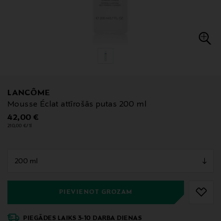
LANCÔME
Mousse Éclat attīrošās putas 200 ml
Original Price
42,00 €
210,00 €/1l
null
null
PIEVIENOT GROZAM
PIEGĀDES LAIKS 3-10 DARBA DIENAS