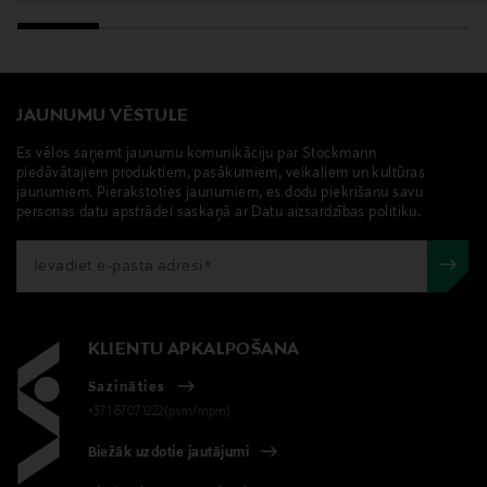
JAUNUMU VĒSTULE
Es vēlos saņemt jaunumu komunikāciju par Stockmann
piedāvātajiem produktiem, pasākumiem, veikaliem un kultūras
jaunumiem. Pierakstoties jaunumiem, es dodu piekrišanu savu
personas datu apstrādei saskaņā ar Datu aizsardzības politiku.
KLIENTU APKALPOŠANA
Sazināties
+371 67071222(pvm/mpm)
Biežāk uzdotie jautājumi