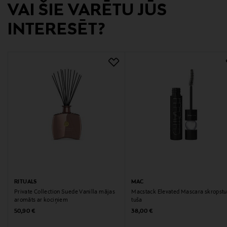
Izmērs
VAI ŠIE VARĒTU JŪS
200 ml
INTERESĒT?
Ražotājvalsts
FRANCIJA
Ražotājs
Loreal Finland Oy
Ražotāja adrese
Keilaranta 13 A, 02150, Espoo, Finland
Digitālā adrese
RITUALS
MAC
neuvonta@loreal.com
Private Collection Suede Vanilla mājas
Macstack Elevated Mascara skropstu
aromāts ar kociņiem
tuša
Original Price
Original Price
50,90 €
38,00 €