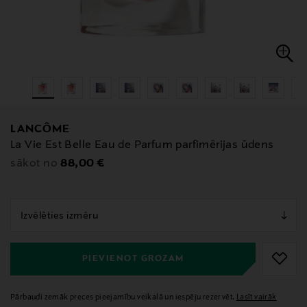
LANCÔME
La Vie Est Belle Eau de Parfum parfimērijas ūdens
Original Price
88,00 €
sākot no
null
null
PIEVIENOT GROZAM
Pārbaudi zemāk preces pieejamību veikalā un iespēju rezervēt.
Lasīt vairāk