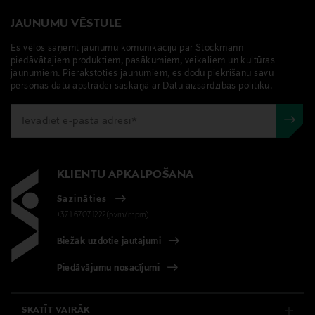
Digitālā adrese
JAUNUMU VĒSTULE
neuvonta@loreal.com
Es vēlos saņemt jaunumu komunikāciju par Stockmann
piedāvātajiem produktiem, pasākumiem, veikaliem un kultūras
jaunumiem. Pierakstoties jaunumiem, es dodu piekrišanu savu
Atslēgvārdi
personas datu apstrādei saskaņā ar Datu aizsardzības politiku.
Lancôme, La vie est Belle, parfimērijas ūdens, EdP,
smaržas,
KLIENTU APKALPOŠANA
Sazināties
+371 67071222(pvm/mpm)
Biežāk uzdotie jautājumi
Piedāvājumu nosacījumi
SKATĪT VAIRĀK