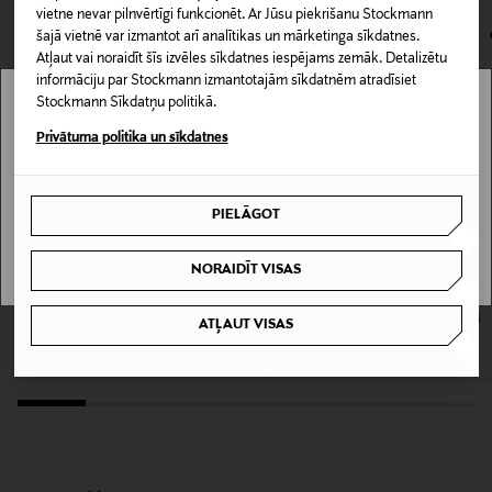
60 ml
kas tiek atdoti atpakaļ, ir jābūt to sākotnējā neatvērtajā
vietne nevar pilnvērtīgi funkcionēt. Ar Jūsu piekrišanu Stockmann
šajā vietnē var izmantot arī analītikas un mārketinga sīkdatnes.
iepakojumā.
Atļaut vai noraidīt šīs izvēles sīkdatnes iespējams zemāk. Detalizētu
Ādas tips
informāciju par Stockmann izmantotajām sīkdatnēm atradīsiet
PREČU ATGRIEŠANAS POLITIKA
Pret novecošanos
Stockmann Sīkdatņu politikā.
Stockmann nav pieejams tavā valstī.
Privātuma politika un sīkdatnes
Produkta drošības
Delivery is not available in your Country.
apgalvojums
Ja viela nokļūst acīs, nekavējoties skalot ar lielu
PIELĀGOT
I UNDERSTAND
daudzumu ūdens.
NORAIDĪT VISAS
Krāsa
LÖWENGRIP
AUGUSTINUS BADER
Clean & Calm Rich Barrier Cream sejas
The Rich Cream sejas krēms, 30ml
ATĻAUT VISAS
NOCOL
krēms
Original Price
175,00 €
Original Price
39,50 €
Izmērs
60 ml
Ražotājvalsts