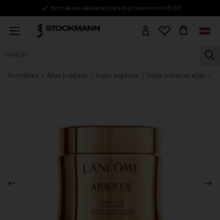
Bezmaksas standarta piegāde pirkumiem virs €120!
Menu
la
VISAS PRECES
SIEVIETĒM
VĪRIEŠIEM
BĒRNIEM
MĀJAI
Kosmētika
Ādas kopšana
Sejas kopšana
Sejas krēmi un eļļas
D