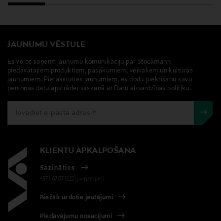
JAUNUMU VĒSTULE
Es vēlos saņemt jaunumu komunikāciju par Stockmann
piedāvātajiem produktiem, pasākumiem, veikaliem un kultūras
jaunumiem. Pierakstoties jaunumiem, es dodu piekrišanu savu
personas datu apstrādei saskaņā ar Datu aizsardzības politiku.
KLIENTU APKALPOŠANA
Sazināties
+371 67071222(pvm/mpm)
Biežāk uzdotie jautājumi
Piedāvājumu nosacījumi