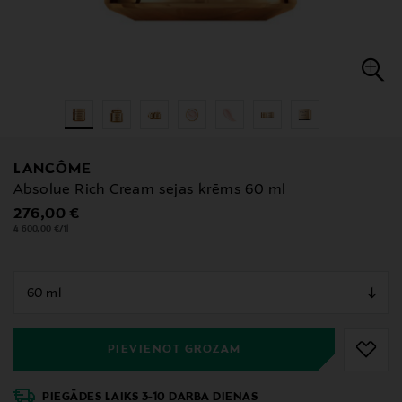
LANCÔME
Absolue Rich Cream sejas krēms 60 ml
Original Price
276,00 €
4 600,00 €/1l
null
null
PIEVIENOT GROZAM
PIEGĀDES LAIKS 3-10 DARBA DIENAS