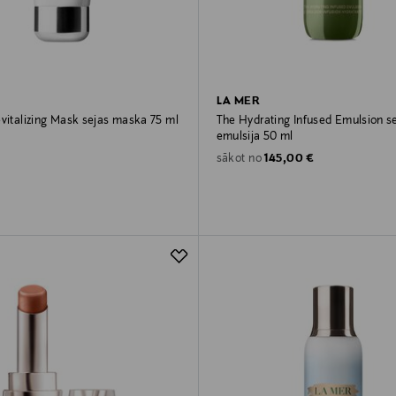
LA MER
evitalizing Mask sejas maska 75 ml
The Hydrating Infused Emulsion s
emulsija 50 ml
rice
Original Price
145,00 €
sākot no