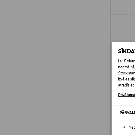
SĪKD
Lai šī vi
nodrošināt
Stockmann 
izvēles s
atradīsie
Privātuma
PĀRVAL
LA MER
+
Nep
The Revit