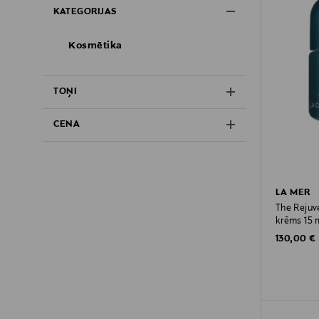
KATEGORIJAS
Kosmētika
TOŅI
CENA
LA MER
The Rejuv
krēms 15 
Original P
130,00 €