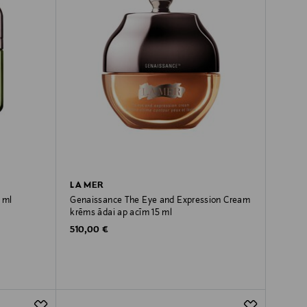
LA MER
 ml
Genaissance The Eye and Expression Cream
krēms ādai ap acīm 15 ml
Original Price
510,00 €