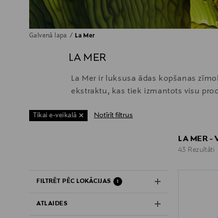
Galvenā lapa
La Mer
LA MER
La Mer ir luksusa ādas kopšanas zīmols
ekstraktu, kas tiek izmantots visu pro
Notīrīt filtrus
Tikai e-veikalā
LA MER -
43 Rezultāti
43 Rezultāti
FILTRĒT PĒC LOKĀCIJAS
1
ATLAIDES