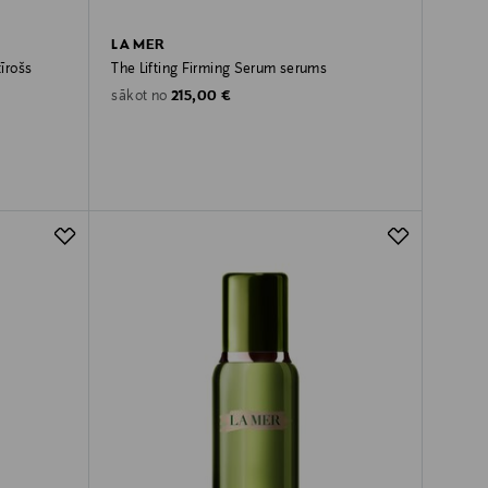
LA MER
īrošs
The Lifting Firming Serum serums
Original Price
215,00 €
sākot no