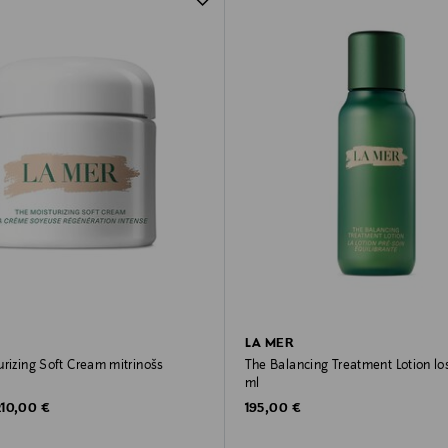
LA MER
rizing Soft Cream mitrinošs
The Balancing Treatment Lotion lo
ml
riginal Price
Original Price
210,00 €
195,00 €