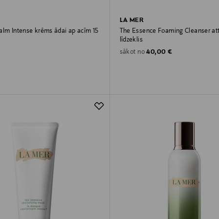
LA MER
alm Intense krēms ādai ap acīm 15
The Essence Foaming Cleanser att
līdzeklis
rice
Original Price
40,00 €
sākot no