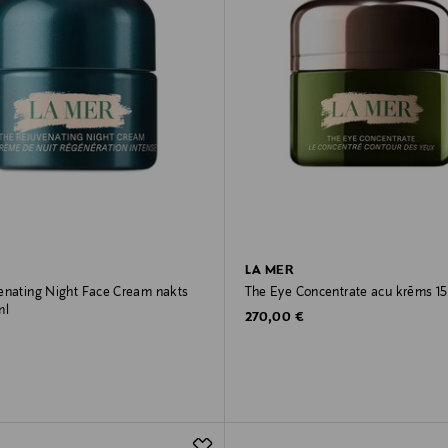
LA MER
enating Night Face Cream nakts
The Eye Concentrate acu krēms 15
ml
Original Price
270,00 €
rice