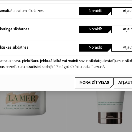
Original Price
150,00 €
rice
sonalizēta satura sīkdatnes
Noraidīt
Atļau
ketinga sīkdatnes
Noraidīt
Atļau
lītiskās sīkdatnes
Noraidīt
Atļau
 atsaukt savu piekrišanu jebkurā laikā vai mainīt savus sīkdatņu iestatījumus sīk
nas panelī, kuru atradīsiet sadaļā “Pielāgot sīkfailu iestatījumus”.
NORAIDĪT VISAS
ATĻAUT