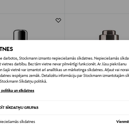
ATNES
etne darbotos, Stockmann izmanto nepieciešamās sīkdatnes. Nepieciešamās sīkdat
 vietnes darbību. Bez tām vietne nevar pilnvērtīgi funkcionēt. Ar Jūsu piekrišanu
šajā vietnē var izmantot arī analītikas un mārketinga sīkdatnes. Atļaut vai noraid
īkdatnes iespējams zemāk. Detalizētu informāciju par Stockmann izmantotajām s
t Stockmann Sīkdatņu politikā.
 politika un sīkdatnes
DĪT SĪKDATŅU GRUPAS
LA MER
ieciešamās sīkdatnes
Vienmēr
alizing Hydrating Serum serums 30
The Renewal Oil Mini sejas eļļa, 1