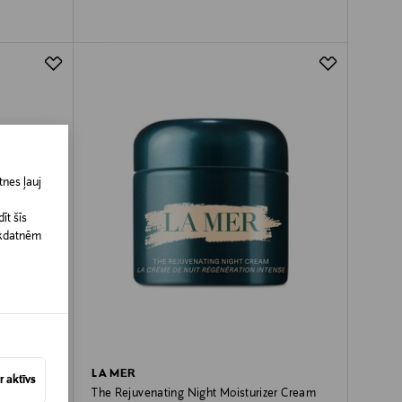
nes ļauj
īt šīs
īkdatnēm
LA MER
 aktīvs
5ml
The Rejuvenating Night Moisturizer Cream