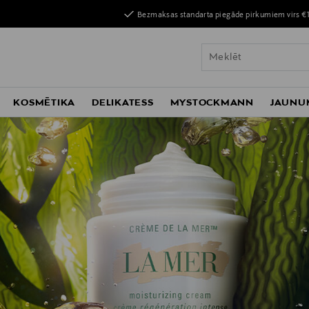
Bezmaksas standarta piegāde pirkumiem virs €
KOSMĒTIKA
DELIKATESS
MYSTOCKMANN
JAUNU