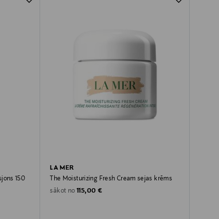
LA MER
sjons 150
The Moisturizing Fresh Cream sejas krēms
Original Price
115,00 €
sākot no