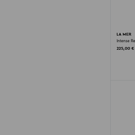
LA MER
Intense R
Original P
225,00 €