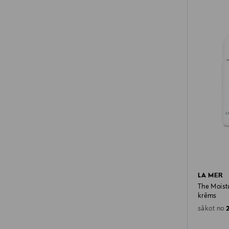
LA MER
The Moistu
krēms
O
sākot no