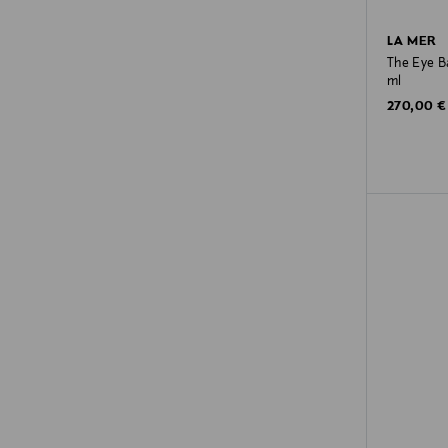
LA MER
The Eye B
ml
Original P
270,00 €