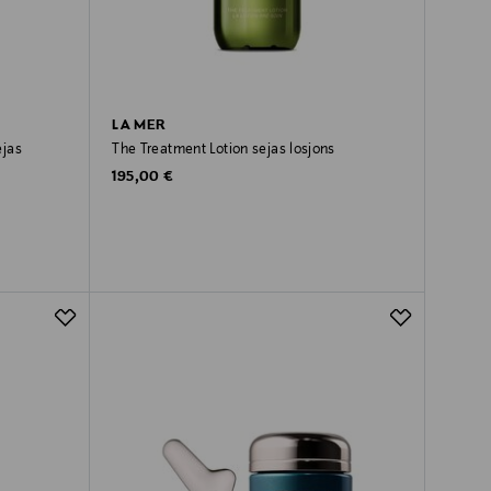
LA MER
ejas
The Treatment Lotion sejas losjons
Original Price
195,00 €