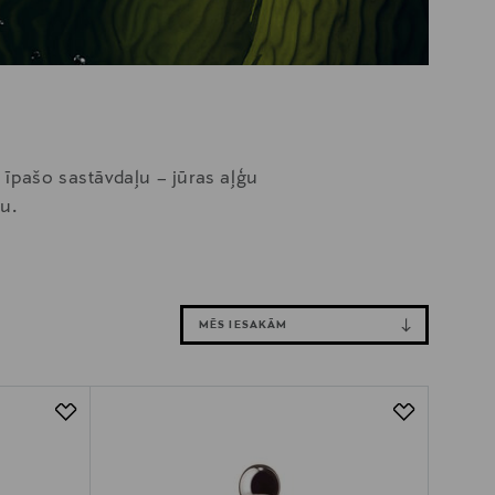
 īpašo sastāvdaļu – jūras aļģu
u.
MĒS IESAKĀM