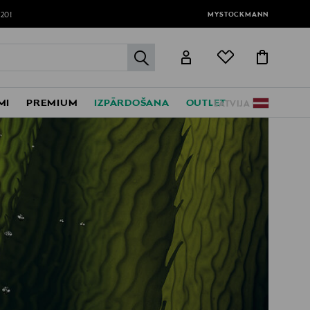
MYSTOCKMANN
120!
label.header.go
MI
PREMIUM
IZPĀRDOŠANA
OUTLET
LATVIJA