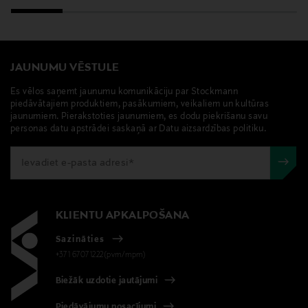
JAUNUMU VĒSTULE
Es vēlos saņemt jaunumu komunikāciju par Stockmann
piedāvātajiem produktiem, pasākumiem, veikaliem un kultūras
jaunumiem. Pierakstoties jaunumiem, es dodu piekrišanu savu
personas datu apstrādei saskaņā ar Datu aizsardzības politiku.
KLIENTU APKALPOŠANA
Sazināties
+371 67071222(pvm/mpm)
Biežāk uzdotie jautājumi
Piedāvājumu nosacījumi