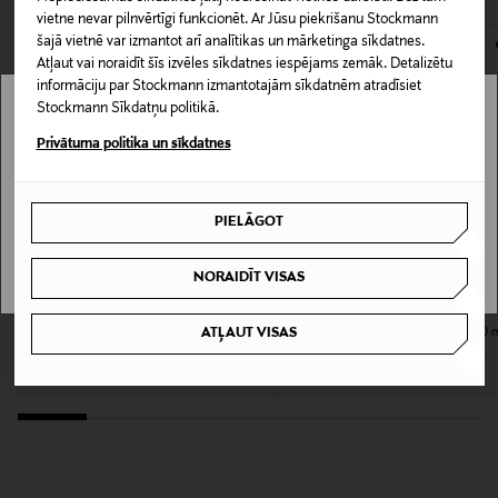
Nakts krēms
vietne nevar pilnvērtīgi funkcionēt. Ar Jūsu piekrišanu Stockmann
kas tiek atdoti atpakaļ, ir jābūt to sākotnējā neatvērtajā
šajā vietnē var izmantot arī analītikas un mārketinga sīkdatnes.
iepakojumā.
Atļaut vai noraidīt šīs izvēles sīkdatnes iespējams zemāk. Detalizētu
Produkta drošības
informāciju par Stockmann izmantotajām sīkdatnēm atradīsiet
PREČU ATGRIEŠANAS POLITIKA
apgalvojums
Stockmann Sīkdatņu politikā.
Stockmann nav pieejams tavā valstī.
Ja viela nokļūst acīs, nekavējoties skalot ar lielu
Privātuma politika un sīkdatnes
daudzumu ūdens.
Delivery is not available in your Country.
Izmērs
PIELĀGOT
I UNDERSTAND
50 ml
NORAIDĪT VISAS
Ražotājvalsts
LA MER
BIOTHERM
ATĻAUT VISAS
The Rejuvenating Night Face Cream
Blue Therapy Night nakts krēms 50 
VĀCIJA
nakts krēms 15 ml
Original Price
98,00 €
Original Price
130,00 €
Ražotājs
Loreal Finland Oy
Ražotāja adrese