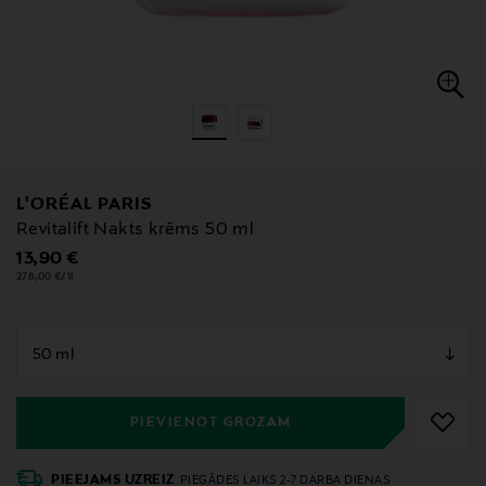
L'ORÉAL PARIS
Revitalift Nakts krēms 50 ml
Original Price
13,90 €
278,00 €/1l
null
null
PIEVIENOT GROZAM
PIEEJAMS UZREIZ
PIEGĀDES LAIKS 2-7 DARBA DIENAS