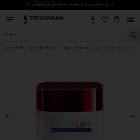
Bezmaksas standarta piegāde pirkumiem virs €120!
Menu
la
VISAS PRECES
SIEVIETĒM
VĪRIEŠIEM
BĒRNIEM
MĀJAI
Kosmētika
Ādas kopšana
Sejas kopšana
Sejas krēmi un eļļas
N