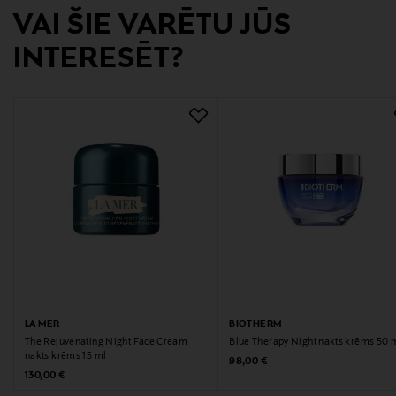
VAI ŠIE VARĒTU JŪS
Keilaranta 13 A, 02150, Espoo, Finland
INTERESĒT?
Digitālā adrese
neuvonta@loreal.com
Atslēgvārdi
Pretnovecošanas
LA MER
BIOTHERM
The Rejuvenating Night Face Cream
Blue Therapy Night nakts krēms 50 
nakts krēms 15 ml
Original Price
98,00 €
Original Price
130,00 €