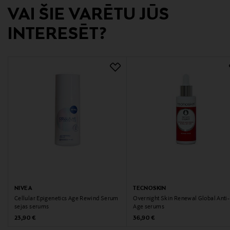
Digitālā adrese
VAI ŠIE VARĒTU JŪS
neuvonta@loreal.com
INTERESĒT?
NIVEA
TECNOSKIN
Cellular Epigenetics Age Rewind Serum
Overnight Skin Renewal Global Anti-
sejas serums
Age serums
Original Price
Original Price
23,90 €
36,90 €