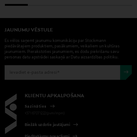
JAUNUMU VĒSTULE
Es vēlos saņemt jaunumu komunikāciju par Stockmann
piedāvātajiem produktiem, pasākumiem, veikaliem un kultūras
jaunumiem. Pierakstoties jaunumiem, es dodu piekrišanu savu
personas datu apstrādei saskaņā ar Datu aizsardzības politiku.
KLIENTU APKALPOŠANA
Sazināties
+371 67071222(pvm/mpm)
Biežāk uzdotie jautājumi
Piedāvājumu nosacījumi