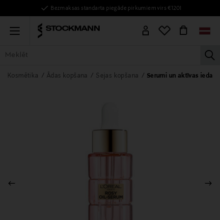
Bezmaksas standarta piegāde pirkumiem virs €120!
Menu
la
VISAS PRECES
SIEVIETĒM
VĪRIEŠIEM
BĒRNIEM
MĀJAI
Kosmētika
Ādas kopšana
Sejas kopšana
Serumi un aktīvas iedarbī