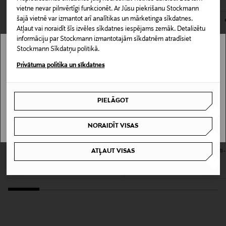
vietne nevar pilnvērtīgi funkcionēt. Ar Jūsu piekrišanu Stockmann
kas tiek atdoti atpakaļ, ir jābūt to sākotnējā neatvērtajā
šajā vietnē var izmantot arī analītikas un mārketinga sīkdatnes.
iepakojumā.
Izmērs
Atļaut vai noraidīt šīs izvēles sīkdatnes iespējams zemāk. Detalizētu
50 ml
informāciju par Stockmann izmantotajām sīkdatnēm atradīsiet
PREČU ATGRIEŠANAS POLITIKA
Stockmann Sīkdatņu politikā.
Stockmann nav pieejams tavā valstī.
Ražotājvalsts
Privātuma politika un sīkdatnes
VĀCIJA
Delivery is not available in your Country.
PIELĀGOT
Ražotāja daļas numurs
I UNDERSTAND
3600524055080
NORAIDĪT VISAS
NIVEA
TECNOSKIN
Ražotājs
ATĻAUT VISAS
Cellular Epigenetics Age Rewind Serum
Overnight Skin Renewal Global Anti-
sejas serums
Age serums
Loreal Finland Oy
Original Price
Original Price
23,90 €
36,90 €
Ražotāja adrese
Keilaranta 13 A, 02150, Espoo, Finland