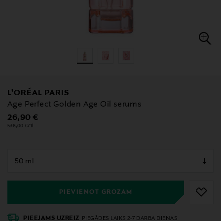
L'ORÉAL PARIS
Age Perfect Golden Age Oil serums
Original Price
26,90 €
538,00 €/1l
null
null
PIEVIENOT GROZAM
PIEEJAMS UZREIZ
PIEGĀDES LAIKS 2-7 DARBA DIENAS