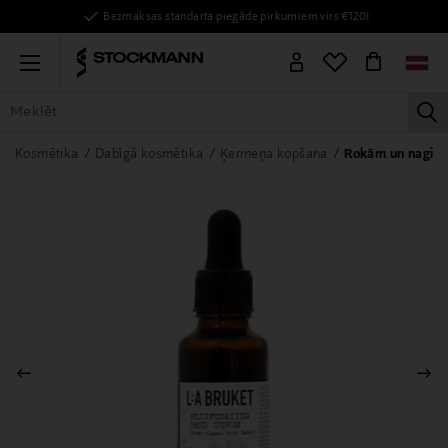
Bezmaksas standarta piegāde pirkumiem virs €120!
Menu
la
VISAS PRECES
SIEVIETĒM
VĪRIEŠIEM
BĒRNIEM
MĀJAI
Kosmētika
Dabīgā kosmētika
Ķermeņa kopšana
Rokām un nagie