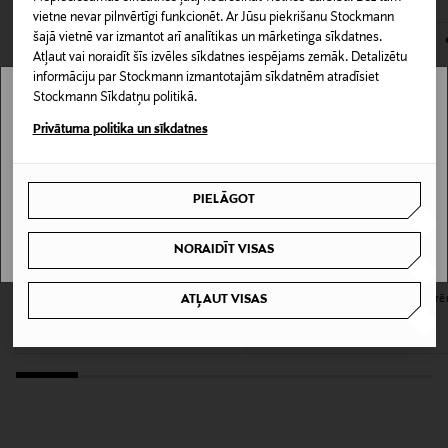
vietne nevar pilnvērtīgi funkcionēt. Ar Jūsu piekrišanu Stockmann
kas tiek atdoti atpakaļ, ir jābūt to sākotnējā neatvērtajā
Tekstūra
šajā vietnē var izmantot arī analītikas un mārketinga sīkdatnes.
iepakojumā.
Atļaut vai noraidīt šīs izvēles sīkdatnes iespējams zemāk. Detalizētu
"Natural" sertifikāts, Vegāns
informāciju par Stockmann izmantotajām sīkdatnēm atradīsiet
PREČU ATGRIEŠANAS POLITIKA
Stockmann Sīkdatņu politikā.
Ādas tips
Stockmann nav pieejams tavā valstī.
Privātuma politika un sīkdatnes
Visiem ādas tipiem, Pret novecošanos
Delivery is not available in your Country.
Krāsa
PIELĀGOT
I UNDERSTAND
NOCOL
NORAIDĪT VISAS
Izmērs
MALIA
URTEKRAM
ATĻAUT VISAS
Serenity Hand Wash šķidrās ziepes 500
Soft Wild Rose Hand Cream roku kr
30 ml
ml
75 ml
Original Price
Original Price
25,90 €
4,90 €
Sastāvdaļas
AQUA, ROSA DAMASCENA FLOWER WATER*,
GLYCERIN, ASCORBYL GLUCOSIDE, HYDROLYZED
ALGIN, SODIUM HYALURONATE, SAMBUCUS NIGRA