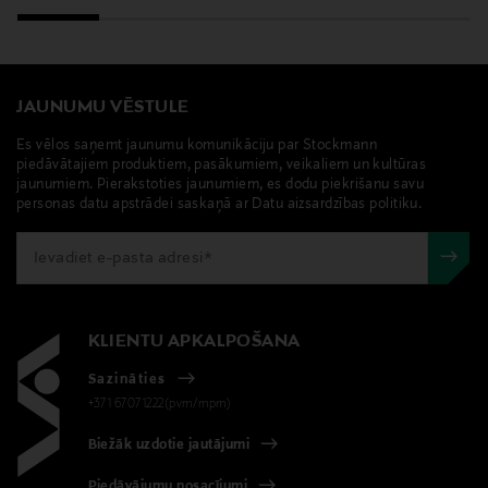
Sweden
Digitālā adrese
customercare@labruket.com
JAUNUMU VĒSTULE
Es vēlos saņemt jaunumu komunikāciju par Stockmann
Atslēgvārdi
piedāvātajiem produktiem, pasākumiem, veikaliem un kultūras
jaunumiem. Pierakstoties jaunumiem, es dodu piekrišanu savu
L:A Bruket, serums, serums rokām
personas datu apstrādei saskaņā ar Datu aizsardzības politiku.
KLIENTU APKALPOŠANA
Sazināties
+371 67071222(pvm/mpm)
Biežāk uzdotie jautājumi
Piedāvājumu nosacījumi