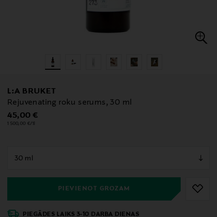
L:A BRUKET
Rejuvenating roku serums, 30 ml
Original Price
45,00 €
1 500,00 €/1l
null
null
PIEVIENOT GROZAM
PIEGĀDES LAIKS 3-10 DARBA DIENAS