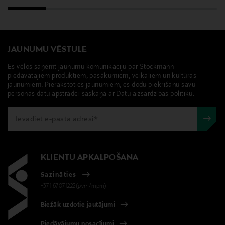
LIMONENE, GERANIOL, LINALOOL
Ražotājvalsts
ZVIEDRIJA
JAUNUMU VĒSTULE
Es vēlos saņemt jaunumu komunikāciju par Stockmann
Ražotāja daļas numurs
piedāvātajiem produktiem, pasākumiem, veikaliem un kultūras
11296
jaunumiem. Pierakstoties jaunumiem, es dodu piekrišanu savu
personas datu apstrādei saskaņā ar Datu aizsardzības politiku.
Ražotājs
Labruket AB
Ražotāja adrese
KLIENTU APKALPOŠANA
Labruket AB, Labrukets väg 4, 112 17 Stockholm,
Sazināties
Sweden
+371 67071222(pvm/mpm)
Digitālā adrese
Biežāk uzdotie jautājumi
customercare@labruket.com
Piedāvājumu nosacījumi