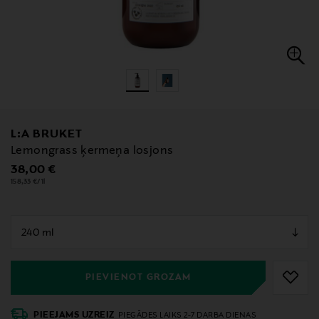
L:A BRUKET
Lemongrass ķermeņa losjons
Original Price
38,00 €
158,33 €/1l
null
null
PIEVIENOT GROZAM
PIEEJAMS UZREIZ
PIEGĀDES LAIKS 2-7 DARBA DIENAS