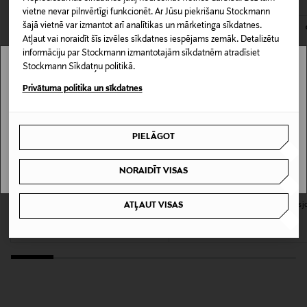
162204179
vietne nevar pilnvērtīgi funkcionēt. Ar Jūsu piekrišanu Stockmann
kas tiek atdoti atpakaļ, ir jābūt to sākotnējā neatvērtajā
šajā vietnē var izmantot arī analītikas un mārketinga sīkdatnes.
iepakojumā.
Atļaut vai noraidīt šīs izvēles sīkdatnes iespējams zemāk. Detalizētu
Iepakojuma izmērs
informāciju par Stockmann izmantotajām sīkdatnēm atradīsiet
PREČU ATGRIEŠANAS POLITIKA
240 ml
Stockmann Sīkdatņu politikā.
Stockmann nav pieejams tavā valstī.
Privātuma politika un sīkdatnes
Tekstūra
Delivery is not available in your Country.
"Natural" sertifikāts, Vegāns
PIELĀGOT
I UNDERSTAND
Ādas tips
NORAIDĪT VISAS
Visiem ādas tipiem, Sausai ādai
L:A BRUKET
MADARA
ATĻAUT VISAS
299 Body Cream Lemongrass ķermeņa
Hydra Soft Body Lotion ķermeņa losj
Tuoksutyyppi
krēms
250 ml
Original Price
Original Price
40,00 €
21,00 €
Svaigs aromāts
Krāsa
NOCOL