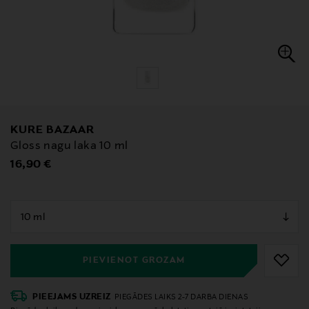
KURE BAZAAR
Gloss nagu laka 10 ml
Original Price
16,90 €
null
null
PIEVIENOT GROZAM
PIEEJAMS UZREIZ
PIEGĀDES LAIKS 2-7 DARBA DIENAS