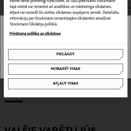
128540846
vietne nevar pilnvērtīgi funkcionēt. Ar Jūsu piekrišanu Stockmann
kas tiek atdoti atpakaļ, ir jābūt to sākotnējā neatvērtajā
Nagu laka nesatur formaldehīdu, formaldehīda
šajā vietnē var izmantot arī analītikas un mārketinga sīkdatnes.
iepakojumā.
atlikumus, toluolu, kamparu, dibutilftalātus (ftalātus).
Atļaut vai noraidīt šīs izvēles sīkdatnes iespējams zemāk. Detalizētu
Iepakojuma izmērs
informāciju par Stockmann izmantotajām sīkdatnēm atradīsiet
PREČU ATGRIEŠANAS POLITIKA
Stockmann Sīkdatņu politikā.
10 ml
Stockmann nav pieejams tavā valstī.
Privātuma politika un sīkdatnes
Tekstūra
Delivery is not available in your Country.
Vegāns
PIELĀGOT
I UNDERSTAND
Ādas tips
NORAIDĪT VISAS
Visiem ādas tipiem
KURE BAZAAR
KURE BAZAAR
ATĻAUT VISAS
Catwalk nagu laka 10 ml
Khol nagu laka 10 ml
Vedenkestävä
Original Price
Original Price
16,90 €
16,90 €
Kyllä
Krāsa
1