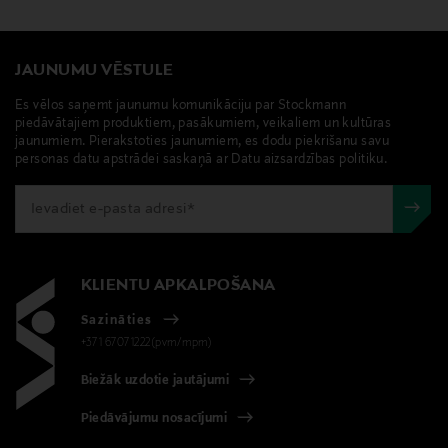
hello@treeofbrands.com
Atslēgvārdi
JAUNUMU VĒSTULE
Kure Bazaar, nagu laka, nagi,
Es vēlos saņemt jaunumu komunikāciju par Stockmann
piedāvātajiem produktiem, pasākumiem, veikaliem un kultūras
jaunumiem. Pierakstoties jaunumiem, es dodu piekrišanu savu
personas datu apstrādei saskaņā ar Datu aizsardzības politiku.
KLIENTU APKALPOŠANA
Sazināties
+371 67071222(pvm/mpm)
Biežāk uzdotie jautājumi
Piedāvājumu nosacījumi