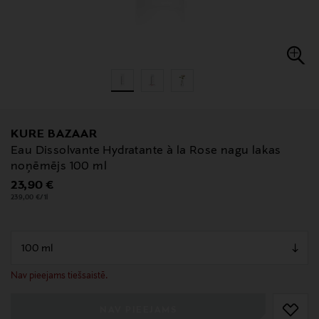
KURE BAZAAR
Eau Dissolvante Hydratante à la Rose nagu lakas
noņēmējs 100 ml
Original Price
23,90 €
239,00 €/1l
null
null
Nav pieejams tiešsaistē.
NAV PIEEJAMS