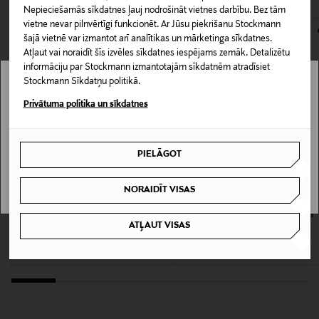
atvērts. Aizzīmogotiem kosmētikas un dabiskiem līdzekļiem,
rožūdeni no īstas Damaskas rožu ēteriskās eļļas un
Nepieciešamās sīkdatnes ļauj nodrošināt vietnes darbību. Bez tām
160023642
kas tiek atdoti atpakaļ, ir jābūt to sākotnējā neatvērtajā
pačūlijas eļļu, kas nodrošina antiseptisku efektu.
vietne nevar pilnvērtīgi funkcionēt. Ar Jūsu piekrišanu Stockmann
iepakojumā.
šajā vietnē var izmantot arī analītikas un mārketinga sīkdatnes.
Tekstūra
Atļaut vai noraidīt šīs izvēles sīkdatnes iespējams zemāk. Detalizētu
PREČU ATGRIEŠANAS POLITIKA
informāciju par Stockmann izmantotajām sīkdatnēm atradīsiet
Vegāns
Stockmann Sīkdatņu politikā.
Stockmann nav pieejams tavā valstī.
Privātuma politika un sīkdatnes
Krāsa
Delivery is not available in your Country.
NOCOL
PIELĀGOT
I UNDERSTAND
Izmērs
100 ml
NORAIDĪT VISAS
O.P.I.
STARSKIN
Expert Touch nagu lakas noņēmējs 120
The Gold Mask Hand™ roku maska
Ražotāja daļas numurs
ATĻAUT VISAS
ml
Original Price
14,00 €
Original Price
9,50 €
30119970
Ražotājs
Tree of Brands AB