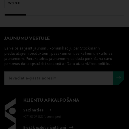
Original Price
27,90 €
JAUNUMU VĒSTULE
Es vēlos saņemt jaunumu komunikāciju par Stockmann
piedāvātajiem produktiem, pasākumiem, veikaliem un kultūras
jaunumiem. Pierakstoties jaunumiem, es dodu piekrišanu savu
personas datu apstrādei saskaņā ar Datu aizsardzības politiku.
KLIENTU APKALPOŠANA
Sazināties
+371 67071222(pvm/mpm)
Biežāk uzdotie jautājumi