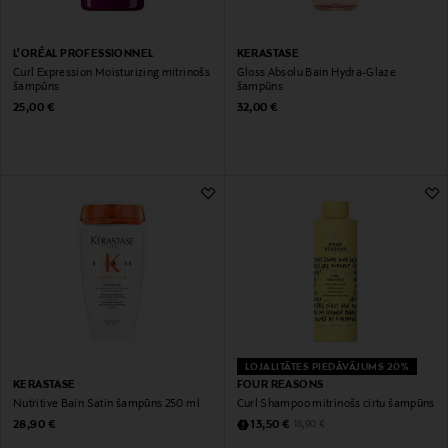
L'ORÉAL PROFESSIONNEL
KERASTASE
Curl Expression Moisturizing mitrinošs
Gloss Absolu Bain Hydra-Glaze
šampūns
šampūns
Original Price
Original Price
25,00 €
32,00 €
LOJALITĀTES PIEDĀVĀJUMS 20%
KERASTASE
FOUR REASONS
Nutritive Bain Satin šampūns 250 ml
Curl Shampoo mitrinošs cirtu šampūns
Original Price
Discounted Price
Original Price
28,90 €
13,50 €
16,90 €