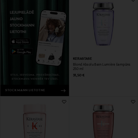
KERASTASE
Blond Absolu Bain Lumière šampūns
250 ml
Original Price
31,50 €
STOCKMANN LIETOTNE