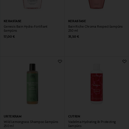
KERASTASE
KERASTASE
Genesis Bain Hydra-Fortifiant
Bain Riche Chroma Respect šampūns
šampūns
250 ml
Original Price
Original Price
17,00 €
31,50 €
URTEKRAM
CUTRIN
Wild Lemongrass Shampoo šampūns
Vadelma Hydrating & Protecting
250 ml
šampūns