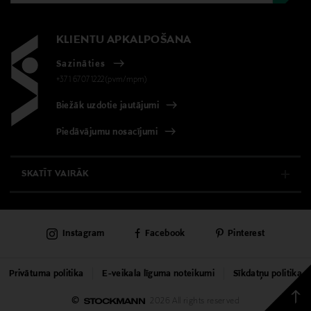
KLIENTU APKALPOŠANA
Sazināties
+371 67071222(pvm/mpm)
Biežāk uzdotie jautājumi
Piedāvājumu nosacījumi
SKATĪT VAIRĀK
E-VEIKALS
Instagram
Facebook
Pinterest
KLIENTU APKALPOŠANA
UNIVERSĀLVEIKALS
Privātuma politika
E-veikala līguma noteikumi
Sīkdatņu politika
Back
©
2026 All rights reserved
PAKALPOJUMI
to