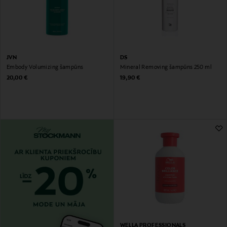
JVN
DS
Embody Volumizing šampūns
Mineral Removing šampūns 250 ml
Original Price
Original Price
20,00 €
19,90 €
WELLA PROFESSIONALS