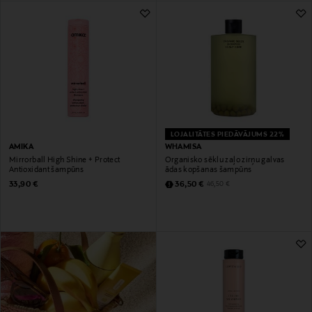
LOJALITĀTES PIEDĀVĀJUMS 22%
AMIKA
WHAMISA
Mirrorball High Shine + Protect
Organisko sēklu zaļo zirņu galvas
Antioxidant šampūns
ādas kopšanas šampūns
Original Price
Discounted Price
Original Price
33,90 €
36,50 €
46,50 €