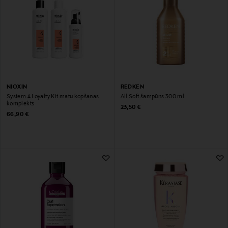
NIOXIN
REDKEN
System 4 Loyalty Kit matu kopšanas
All Soft šampūns 300 ml
komplekts
Original Price
23,50 €
Original Price
66,90 €