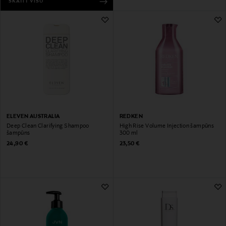
SKATĪT VISU
ELEVEN AUSTRALIA
REDKEN
Deep Clean Clarifying Shampoo
High Rise Volume Injection šampūns
šampūns
300 ml
Original Price
Original Price
24,90 €
23,50 €