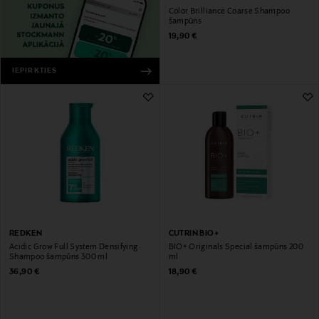
Color Brilliance Coarse Shampoo
šampūns
Original Price
19,90 €
IEPIRKTIES
REDKEN
CUTRIN BIO+
Acidic Grow Full System Densifying
BIO+ Originals Special šampūns 200
Shampoo šampūns 300 ml
ml
Original Price
Original Price
36,90 €
18,90 €