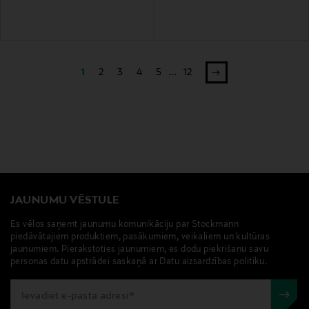
1
2
3
4
5
...
12
JAUNUMU VĒSTULE
Es vēlos saņemt jaunumu komunikāciju par Stockmann
piedāvātajiem produktiem, pasākumiem, veikaliem un kultūras
jaunumiem. Pierakstoties jaunumiem, es dodu piekrišanu savu
personas datu apstrādei saskaņā ar Datu aizsardzības politiku.