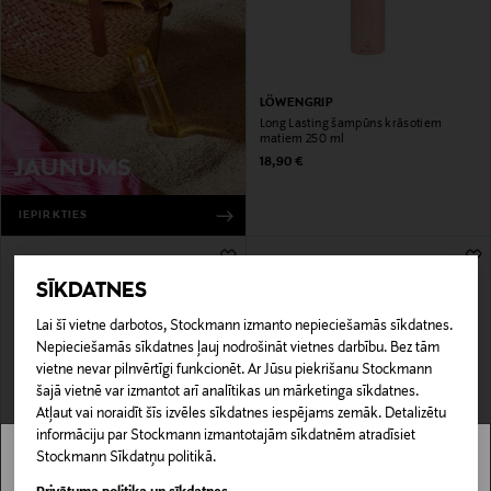
LÖWENGRIP
Long Lasting šampūns krāsotiem
matiem 250 ml
Original Price
18,90 €
JAUNUMS
IEPIRKTIES
SĪKDATNES
Lai šī vietne darbotos, Stockmann izmanto nepieciešamās sīkdatnes.
Nepieciešamās sīkdatnes ļauj nodrošināt vietnes darbību. Bez tām
vietne nevar pilnvērtīgi funkcionēt. Ar Jūsu piekrišanu Stockmann
šajā vietnē var izmantot arī analītikas un mārketinga sīkdatnes.
Atļaut vai noraidīt šīs izvēles sīkdatnes iespējams zemāk. Detalizētu
informāciju par Stockmann izmantotajām sīkdatnēm atradīsiet
LOJALITĀTES PIEDĀVĀJUMS 17%
Stockmann Sīkdatņu politikā.
FOUR REASONS
REDKEN
Stockmann nav pieejams tavā valstī.
Color Mask tonējošais šampūns 250
Hair Cleansing Cream šampūns 300