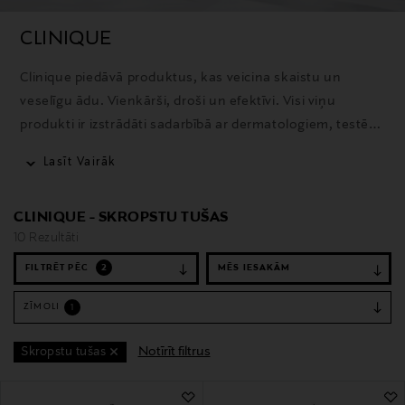
CLINIQUE
Clinique piedāvā produktus, kas veicina skaistu un
veselīgu ādu. Vienkārši, droši un efektīvi. Visi viņu
produkti ir izstrādāti sadarbībā ar dermatologiem, testēti
pret alerģijām, pilnībā bez smaržvielām, balstīti uz 50
Lasīt Vairāk
gadu pētījumiem un radīti, lai nodrošinātu iespējami
labākos rezultātus bez ādas kairinājuma.
CLINIQUE - SKROPSTU TUŠAS
10 Rezultāti
FILTRĒT PĒC
2
ZĪMOLI
1
Notīrīt filtrus
Skropstu tušas
10 Rezultāti