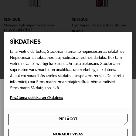
CLINIQUE
CLINIQUE
Clinique High Impact Waterproof
High Impact Mascara skropstu tuša
skropstu tuša 8 ml
Original Price
31,90 €
Original Price
32,00 €
SĪKDATNES
Lai šī vietne darbotos, Stockmann izmanto nepieciešamās sīkdatnes.
Nepieciešamās sīkdatnes ļauj nodrošināt vietnes darbību. Bez tām
vietne nevar pilnvērtīgi funkcionēt. Ar Jūsu piekrišanu Stockmann
šajā vietnē var izmantot arī analītikas un mārketinga sīkdatnes.
Atļaut vai noraidīt šīs izvēles sīkdatnes iespējams zemāk. Detalizētu
informāciju par Stockmann izmantotajām sīkdatnēm atradīsiet
Stockmann Sīkdatņu politikā.
Stockmann nav pieejams tavā valstī.
Privātuma politika un sīkdatnes
Delivery is not available in your Country.
PIELĀGOT
CLINIQUE
CLINIQUE
I UNDERSTAND
High Impact High-Fi Full Volume
High Impact Zero Gravity Mascara
Waterproof Mascara skropstu tuša
skropstu tuša 8 g
NORAIDĪT VISAS