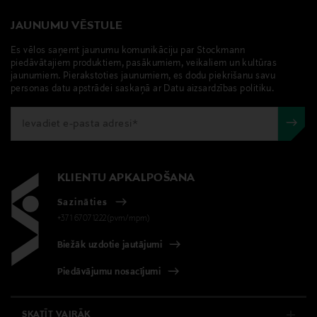
JAUNUMU VĒSTULE
Es vēlos saņemt jaunumu komunikāciju par Stockmann
piedāvātajiem produktiem, pasākumiem, veikaliem un kultūras
jaunumiem. Pierakstoties jaunumiem, es dodu piekrišanu savu
personas datu apstrādei saskaņā ar Datu aizsardzības politiku.
KLIENTU APKALPOŠANA
Sazināties
+371 67071222(pvm/mpm)
Biežāk uzdotie jautājumi
Piedāvājumu nosacījumi
SKATĪT VAIRĀK