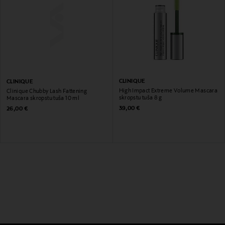
CLINIQUE
CLINIQUE
High Impact Extreme Volume Mascara
Clinique Chubby Lash Fattening
skropstu tuša 8 g
Mascara skropstu tuša 10 ml
Original Price
Original Price
39,00 €
26,00 €