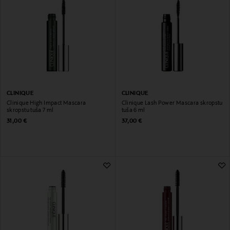
CLINIQUE
CLINIQUE
Clinique High Impact Mascara
Clinique Lash Power Mascara skropstu
skropstu tuša 7 ml
tuša 6 ml
Original Price
Original Price
31,00 €
37,00 €