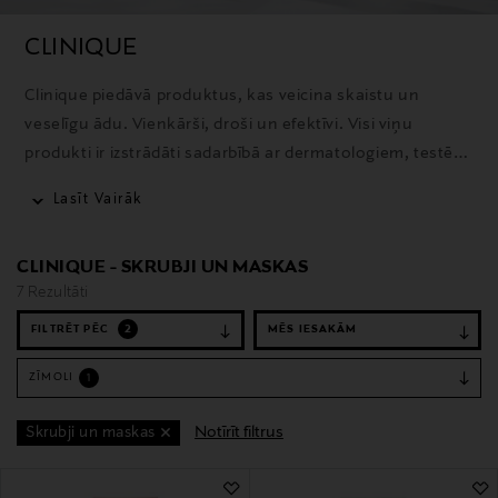
CLINIQUE
Clinique piedāvā produktus, kas veicina skaistu un
veselīgu ādu. Vienkārši, droši un efektīvi. Visi viņu
produkti ir izstrādāti sadarbībā ar dermatologiem, testēti
pret alerģijām, pilnībā bez smaržvielām, balstīti uz 50
Lasīt Vairāk
gadu pētījumiem un radīti, lai nodrošinātu iespējami
labākos rezultātus bez ādas kairinājuma.
CLINIQUE - SKRUBJI UN MASKAS
7 Rezultāti
FILTRĒT PĒC
2
ZĪMOLI
1
Notīrīt filtrus
Skrubji un maskas
7 Rezultāti