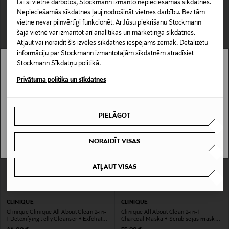
Lai šī vietne darbotos, Stockmann izmanto nepieciešamās sīkdatnes.
Nepieciešamās sīkdatnes ļauj nodrošināt vietnes darbību. Bez tām
vietne nevar pilnvērtīgi funkcionēt. Ar Jūsu piekrišanu Stockmann
šajā vietnē var izmantot arī analītikas un mārketinga sīkdatnes.
CLINIQUE
CLINIQUE
Atļaut vai noraidīt šīs izvēles sīkdatnes iespējams zemāk. Detalizētu
7 Day Scrub Cream Rinse-Off Formula
Clinique Anti-Blemish Solutions Oil-
sejas skrubis 100 ml
Control Cleansing Mask sejas maska
informāciju par Stockmann izmantotajām sīkdatnēm atradīsiet
100 ml
Original Price
Original Price
46,00 €
44,00 €
Stockmann Sīkdatņu politikā.
Stockmann nav pieejams tavā valstī.
Privātuma politika un sīkdatnes
Delivery is not available in your Country.
PIELĀGOT
I UNDERSTAND
NORAIDĪT VISAS
ATĻAUT VISAS
CLINIQUE
CLINIQUE
Clinique Clinique All About Clean 2-in-
Clinique All About Clean 2-in-1
1 Detoxifying Jelly Cleanser + Exfoliator
Charcoal Maska + Scrub sejas maska ​​
Anti-Pollution attīrīšanas līdzeklis 150
100 ml