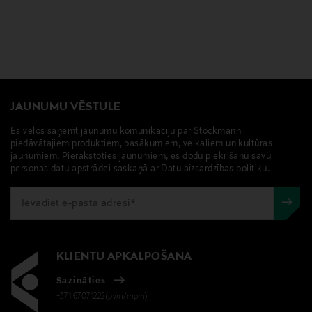
JAUNUMU VĒSTULE
Es vēlos saņemt jaunumu komunikāciju par Stockmann
piedāvātajiem produktiem, pasākumiem, veikaliem un kultūras
jaunumiem. Pierakstoties jaunumiem, es dodu piekrišanu savu
personas datu apstrādei saskaņā ar Datu aizsardzības politiku.
KLIENTU APKALPOŠANA
Sazināties
+371 67071222(pvm/mpm)