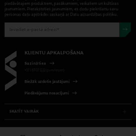
piedāvātajiem produktiem, pasākumiem, veikaliem un kultūras
NBI Nordic Beauty Import Oy
jaunumiem. Pierakstoties jaunumiem, es dodu piekrišanu savu
personas datu apstrādei saskaņā ar Datu aizsardzības politiku.
Ražotāja adrese
Eteläranta 6, LH 1-2, 00130 Helsinki, Finland
Digitālā adrese
KLIENTU APKALPOŠANA
info@nordicbeautyimport.com
Sazināties
Atslēgvārdi
+371 67071222(pvm/mpm)
K-Beauty
Biežāk uzdotie jautājumi
Piedāvājumu nosacījumi
SKATĪT VAIRĀK
E-VEIKALS