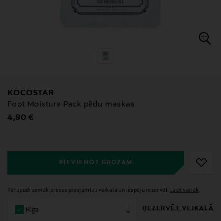
KOCOSTAR
Foot Moisture Pack pēdu maskas
Original Price
4,90 €
null
null
PIEVIENOT GROZAM
Pārbaudi zemāk preces pieejamību veikalā un iespēju rezervēt.
Lasīt vairāk
REZERVĒT VEIKALĀ
Rīga