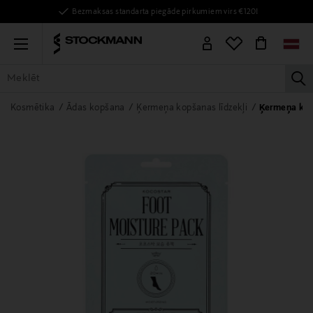
Bezmaksas standarta piegāde pirkumiem virs €120!
Menu
la
VISAS PRECES
SIEVIETĒM
VĪRIEŠIEM
BĒRNIEM
MĀJAI
Kosmētika
Ādas kopšana
Ķermeņa kopšanas līdzekļi
Ķermeņa krēm