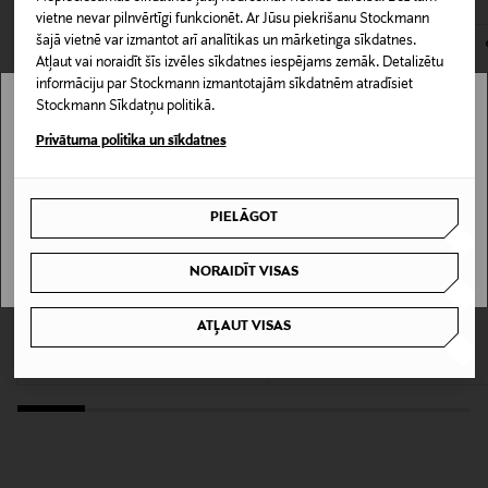
Iepakojuma izmērs
vietne nevar pilnvērtīgi funkcionēt. Ar Jūsu piekrišanu Stockmann
kas tiek atdoti atpakaļ, ir jābūt to sākotnējā neatvērtajā
250 ml
šajā vietnē var izmantot arī analītikas un mārketinga sīkdatnes.
iepakojumā.
Atļaut vai noraidīt šīs izvēles sīkdatnes iespējams zemāk. Detalizētu
informāciju par Stockmann izmantotajām sīkdatnēm atradīsiet
PREČU ATGRIEŠANAS POLITIKA
Kategorija
Stockmann Sīkdatņu politikā.
Stockmann nav pieejams tavā valstī.
Mitrinošs kondicionieris
Privātuma politika un sīkdatnes
Delivery is not available in your Country.
Izmērs
PIELĀGOT
250 ml
I UNDERSTAND
NORAIDĪT VISAS
Ražotājvalsts
LOJALITĀTES PIEDĀVĀJUMS 26%
MOROCCANOIL
IDA WARG BEAUTY
VĀCIJA
ATĻAUT VISAS
Frizz Control Conditioner kondicionieris,
Plumping kondicionieris 250 ml
250 ml
Original Price
16,90 €
Ražotāja daļas numurs
Discounted Price
Original Price
22,00 €
29,90 €
102014
Ražotājs