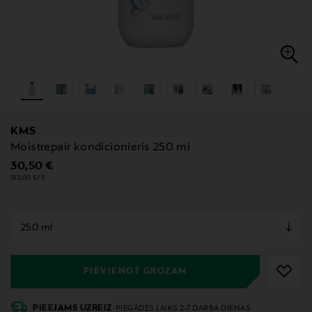
KMS
Moistrepair kondicionieris 250 ml
Original Price
30,50 €
122,00 €/1l
null
null
PIEVIENOT GROZAM
PIEEJAMS UZREIZ
PIEGĀDES LAIKS 2-7 DARBA DIENAS