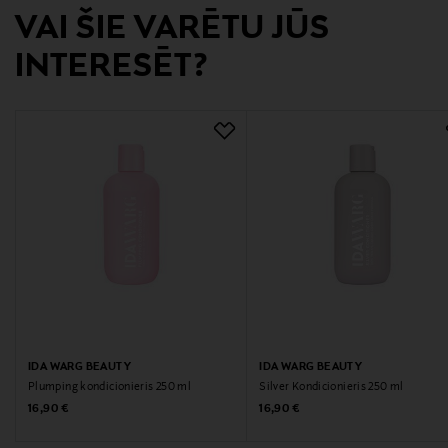
Kao Finland Oy
VAI ŠIE VARĒTU JŪS
Ražotāja adrese
INTERESĒT?
Unioninkatu 24, 00130, Helsinki, Finland
Digitālā adrese
asiakaspalvelu@kao.com
IDA WARG BEAUTY
IDA WARG BEAUTY
Plumping kondicionieris 250 ml
Silver Kondicionieris 250 ml
Original Price
Original Price
16,90 €
16,90 €