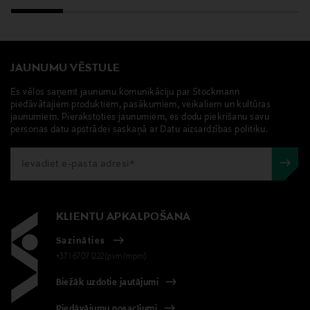
JAUNUMU VĒSTULE
Es vēlos saņemt jaunumu komunikāciju par Stockmann
piedāvātajiem produktiem, pasākumiem, veikaliem un kultūras
jaunumiem. Pierakstoties jaunumiem, es dodu piekrišanu savu
personas datu apstrādei saskaņā ar Datu aizsardzības politiku.
KLIENTU APKALPOŠANA
Sazināties
+371 67071222(pvm/mpm)
Biežāk uzdotie jautājumi
Piedāvājumu nosacījumi