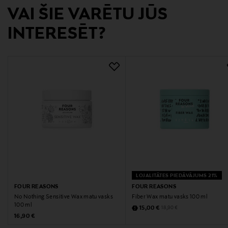
Digitālā adrese
VAI ŠIE VARĒTU JŪS
asiakaspalvelu@kao.com
INTERESĒT?
Atslēgvārdi
Matu želeja
LOJALITĀTES PIEDĀVĀJUMS 21%
FOUR REASONS
FOUR REASONS
No Nothing Sensitive Wax matu vasks
Fiber Wax matu vasks 100 ml
100 ml
Discounted Price
Original Price
15,00 €
18,90 €
Original Price
16,90 €