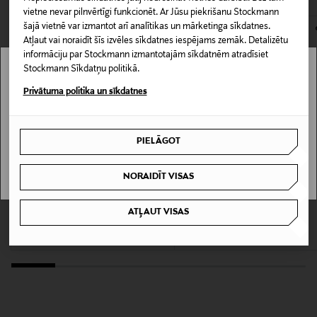
vietne nevar pilnvērtīgi funkcionēt. Ar Jūsu piekrišanu Stockmann
kas tiek atdoti atpakaļ, ir jābūt to sākotnējā neatvērtajā
šajā vietnē var izmantot arī analītikas un mārketinga sīkdatnes.
iepakojumā.
Kategorija
Atļaut vai noraidīt šīs izvēles sīkdatnes iespējams zemāk. Detalizētu
Šķidrais matu vasks
informāciju par Stockmann izmantotajām sīkdatnēm atradīsiet
PREČU ATGRIEŠANAS POLITIKA
Stockmann Sīkdatņu politikā.
Stockmann nav pieejams tavā valstī.
Izmērs
Privātuma politika un sīkdatnes
100 ml
Delivery is not available in your Country.
PIELĀGOT
Ražotāja daļas numurs
I UNDERSTAND
137080
NORAIDĪT VISAS
LOJALITĀTES PIEDĀVĀJUMS 21%
FOUR REASONS
FOUR REASONS
Ražotājs
ATĻAUT VISAS
No Nothing Sensitive Wax matu vasks
Fiber Wax matu vasks 100 ml
100 ml
Kao Finland Oy
Discounted Price
Original Price
15,00 €
18,90 €
Original Price
16,90 €
Ražotāja adrese
Unioninkatu 24, 00130, Helsinki, Finland