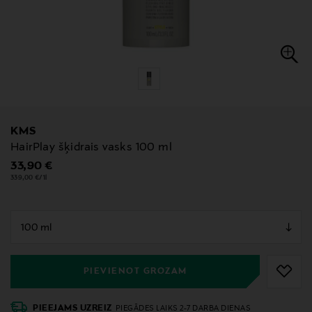
KMS
HairPlay šķidrais vasks 100 ml
Original Price
33,90 €
339,00 €/1l
null
null
PIEVIENOT GROZAM
PIEEJAMS UZREIZ
PIEGĀDES LAIKS 2-7 DARBA DIENAS