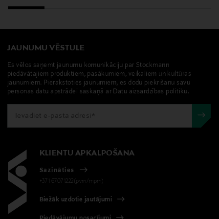
JAUNUMU VĒSTULE
Es vēlos saņemt jaunumu komunikāciju par Stockmann
piedāvātajiem produktiem, pasākumiem, veikaliem un kultūras
jaunumiem. Pierakstoties jaunumiem, es dodu piekrišanu savu
personas datu apstrādei saskaņā ar Datu aizsardzības politiku.
KLIENTU APKALPOŠANA
Sazināties
+371 67071222(pvm/mpm)
Biežāk uzdotie jautājumi
Piedāvājumu nosacījumi