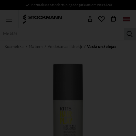
Bezmaksas standarta piegāde pirkumiem virs €120!
Menu
la
VISAS PRECES
SIEVIETĒM
VĪRIEŠIEM
BĒRNIEM
MĀJAI
Kosmētika
Matiem
Veidošanas līdzekļi
Vaski un želejas