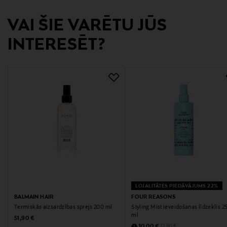
VAI ŠIE VARĒTU JŪS
INTERESĒT?
LOJALITĀTES PIEDĀVĀJUMS 22%
BALMAIN HAIR
FOUR REASONS
Termiskās aizsardzības sprejs 200 ml
Styling Mist ieveidošanas līdzeklis 2
ml
Original Price
51,90 €
Discounted Price
Original Price
10,00 €
12,90 €