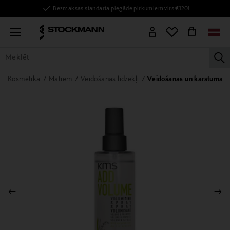
Bezmaksas standarta piegāde pirkumiem virs €120!
Menu
la
VISAS PRECES
SIEVIETĒM
VĪRIEŠIEM
BĒRNIEM
MĀJAI
Kosmētika
Matiem
Veidošanas līdzekļi
Veidošanas un karstuma aiz