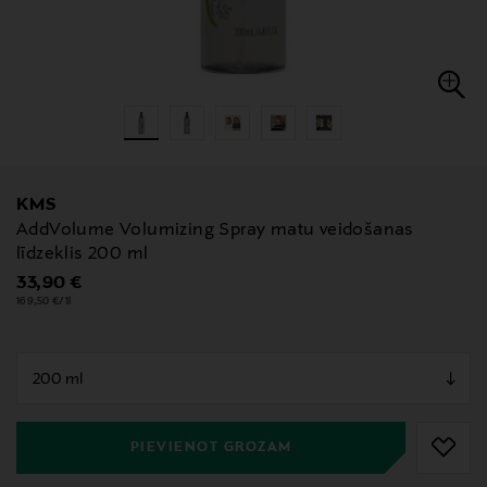
KMS
AddVolume Volumizing Spray matu veidošanas
līdzeklis 200 ml
Original Price
33,90 €
169,50 €/1l
null
null
PIEVIENOT GROZAM