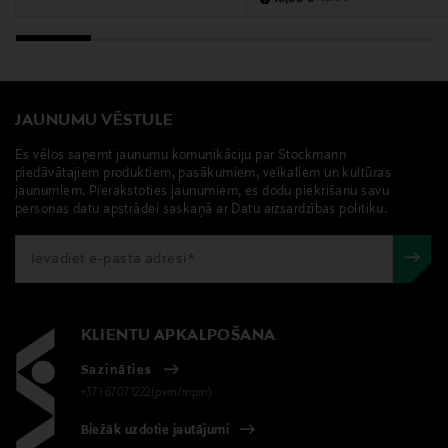
JAUNUMU VĒSTULE
Es vēlos saņemt jaunumu komunikāciju par Stockmann
piedāvātajiem produktiem, pasākumiem, veikaliem un kultūras
jaunumiem. Pierakstoties jaunumiem, es dodu piekrišanu savu
personas datu apstrādei saskaņā ar Datu aizsardzības politiku.
KLIENTU APKALPOŠANA
Sazināties
+371 67071222(pvm/mpm)
Biežāk uzdotie jautājumi