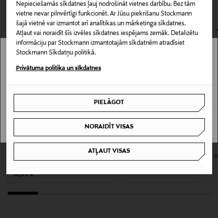
CITI KLIENTI SKATĪJĀS ARĪ
Nepieciešamās sīkdatnes ļauj nodrošināt vietnes darbību. Bez tām
Matu veidošanas līdzeklis
atvērts. Aizzīmogotiem kosmētikas un dabiskiem līdzekļiem,
vietne nevar pilnvērtīgi funkcionēt. Ar Jūsu piekrišanu Stockmann
kas tiek atdoti atpakaļ, ir jābūt to sākotnējā neatvērtajā
šajā vietnē var izmantot arī analītikas un mārketinga sīkdatnes.
iepakojumā.
Izmērs
Atļaut vai noraidīt šīs izvēles sīkdatnes iespējams zemāk. Detalizētu
informāciju par Stockmann izmantotajām sīkdatnēm atradīsiet
200 ml
PREČU ATGRIEŠANAS POLITIKA
Stockmann Sīkdatņu politikā.
Stockmann nav pieejams tavā valstī.
Privātuma politika un sīkdatnes
Ražotāja daļas numurs
Delivery is not available in your Country.
117020
PIELĀGOT
I UNDERSTAND
Ražotājs
NORAIDĪT VISAS
Kao Finland Oy
DS
BALMAIN HAIR
Ražotāja adrese
ATĻAUT VISAS
Fragrance Free Salt Spray sāls aerosols
Termiskās aizsardzības sprejs 200 m
200 ml
Unioninkatu 24, 00130, Helsinki, Finland
Original Price
51,90 €
Original Price
19,90 €
Digitālā adrese
asiakaspalvelu@kao.com