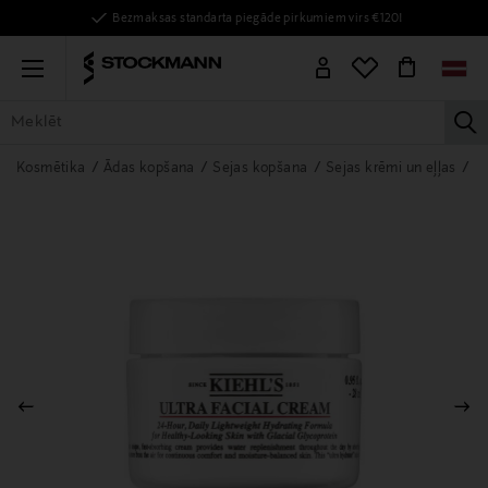
Bezmaksas standarta piegāde pirkumiem virs €120!
Menu
la
VISAS PRECES
SIEVIETĒM
VĪRIEŠIEM
BĒRNIEM
MĀJAI
Kosmētika
Ādas kopšana
Sejas kopšana
Sejas krēmi un eļļas
D