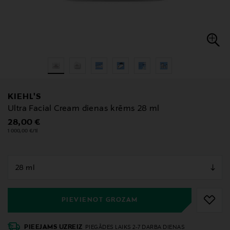
KIEHL'S
Ultra Facial Cream dienas krēms 28 ml
Original Price
28,00 €
1 000,00 €/1l
null
null
PIEVIENOT GROZAM
PIEEJAMS UZREIZ
PIEGĀDES LAIKS 2-7 DARBA DIENAS