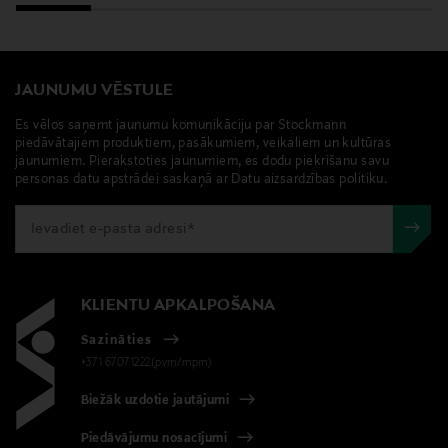
• SALICYLIC ACID • HELIANTHUS ANNUUS SEED OIL /
SUNFLOWER SEED OIL • ROSMARINUS OFFICINALIS
LEAF EXTRACT / ROSEMARY LEAF EXTRACT • CITRIC
ACID (F.I.L. Z293407/1).
JAUNUMU VĒSTULE
Ražotājvalsts
Es vēlos saņemt jaunumu komunikāciju par Stockmann
piedāvātajiem produktiem, pasākumiem, veikaliem un kultūras
ASV
jaunumiem. Pierakstoties jaunumiem, es dodu piekrišanu savu
personas datu apstrādei saskaņā ar Datu aizsardzības politiku.
Ražotājs
Loreal Finland Oy
Ražotāja adrese
KLIENTU APKALPOŠANA
Keilaranta 13 A, 02150, Espoo, Finland
Sazināties
+371 67071222(pvm/mpm)
Digitālā adrese
neuvonta@loreal.com
Biežāk uzdotie jautājumi
Piedāvājumu nosacījumi