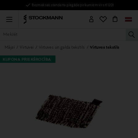
Bezmaksas standarta piegāde pirkumiem virs €120!
Menu
la
VISAS PRECES
SIEVIETĒM
VĪRIEŠIEM
BĒRNIEM
MĀJAI
Mājai
Virtuvei
Virtuves un galda tekstils
Virtuves tekstils
KUPONA PRIEKŠROCĪBA