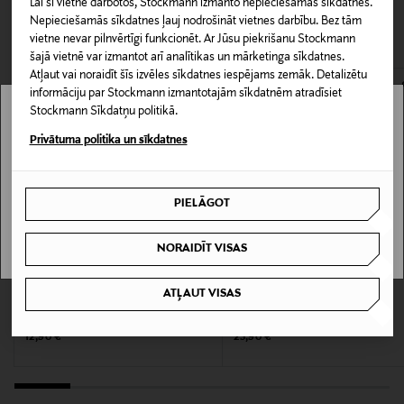
Lai šī vietne darbotos, Stockmann izmanto nepieciešamās sīkdatnes.
139592643
CITI KLIENTI SKATĪJĀS ARĪ
Nepieciešamās sīkdatnes ļauj nodrošināt vietnes darbību. Bez tām
Piegāde uz saņemšanas punktu
vietne nevar pilnvērtīgi funkcionēt. Ar Jūsu piekrišanu Stockmann
0,00 € – 4,90 €
šajā vietnē var izmantot arī analītikas un mārketinga sīkdatnes.
Materiāls
Atļaut vai noraidīt šīs izvēles sīkdatnes iespējams zemāk. Detalizētu
Kokvilna un lins
informāciju par Stockmann izmantotajām sīkdatnēm atradīsiet
Stockmann Sīkdatņu politikā.
Stockmann nav pieejams tavā valstī.
Kopšanas instrukcijas
Privātuma politika un sīkdatnes
Mazgāšana mašīnā
Delivery is not available in your Country.
PIELĀGOT
Mazgāšanas temperatūra
I UNDERSTAND
60 °C
NORAIDĪT VISAS
Informācija par izmēru
KUPONA PRIEKŠROCĪBA
KUPONA PRIEKŠROCĪBA
ATĻAUT VISAS
CASA STOCKMANN
LAPUAN KANKURIT
21 x 18 cm
Avena virtuves dvielis 50 x 70 cm
Duo lina dvielis 48 x 70 cm
Original Price
Original Price
12,90 €
23,90 €
Krāsa
MUSTAVALKOINEN