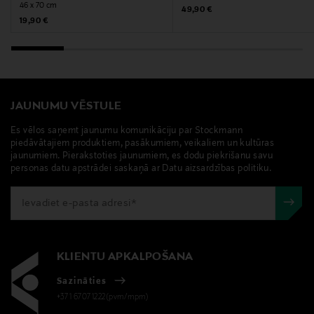
46 x 70 cm
Original Price
49,90 €
Original Price
19,90 €
JAUNUMU VĒSTULE
Es vēlos saņemt jaunumu komunikāciju par Stockmann
piedāvātajiem produktiem, pasākumiem, veikaliem un kultūras
jaunumiem. Pierakstoties jaunumiem, es dodu piekrišanu savu
personas datu apstrādei saskaņā ar Datu aizsardzības politiku.
KLIENTU APKALPOŠANA
Sazināties
+371 67071222(pvm/mpm)