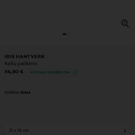
IRIS HANTVERK
Katlu paliktnis
Original Price
34,90 €
KUPONA PRIEKŠROCĪBA
Izvēlēties
Krāsa
null
null