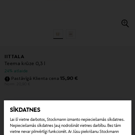
IITTALA
Teema krūze 0,3 l
24% atlaide
Discounted Price
15,90 €
Pastāvīgā Klienta cena
Original Price
20,90 €
Norm.
Izvēlēties
Krāsa
SĪKDATNES
Lai šī vietne darbotos, Stockmann izmanto nepieciešamās sīkdatnes.
Nepieciešamās sīkdatnes ļauj nodrošināt vietnes darbību. Bez tām
vietne nevar pilnvērtīgi funkcionēt. Ar Jūsu piekrišanu Stockmann