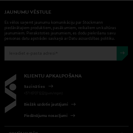
iestatījumam. Porcelāna trauki ir droši ledusskapī,
0,00 €
trauku mazgājamā mašīnā, mikroviļņu krāsnī un
JAUNUMU VĒSTULE
cepeškrāsnī.
Piegāde uz saņemšanas punktu
Es vēlos saņemt jaunumu komunikāciju par Stockmann
0,00 € – 4,90 €
piedāvātajiem produktiem, pasākumiem, veikaliem un kultūras
Produkta numurs
jaunumiem. Pierakstoties jaunumiem, es dodu piekrišanu savu
personas datu apstrādei saskaņā ar Datu aizsardzības politiku.
139280267
Materiāls
Posliinia
KLIENTU APKALPOŠANA
Kopšanas instrukcijas
Sazināties
Trauku mazgājamās mašīnas drošs
+371 67071222(pvm/mpm)
Krāsa
Biežāk uzdotie jautājumi
PELLAVA
Piedāvājumu nosacījumi
Izmērs