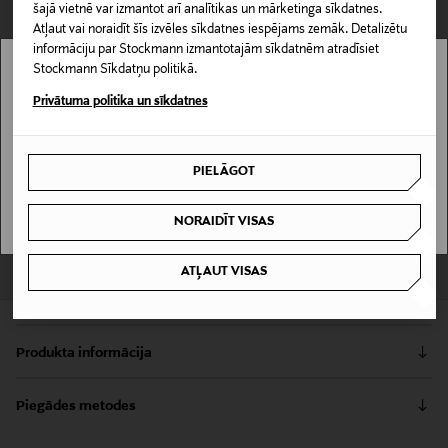
šajā vietnē var izmantot arī analītikas un mārketinga sīkdatnes.
null
Atļaut vai noraidīt šīs izvēles sīkdatnes iespējams zemāk. Detalizētu
null
informāciju par Stockmann izmantotajām sīkdatnēm atradīsiet
Stockmann Sīkdatņu politikā.
PIEVIENOT GROZAM
Stockmann nav pieejams tavā valstī.
Privātuma politika un sīkdatnes
Delivery is not available in your Country.
PIEEJAMS UZREIZ
PIEGĀDES LAIKS 2-7 DARBA DIENAS
Piegādes laiks redzams iepirkumu grozā, balstoties uz tajā ievietotajiem
PIELĀGOT
produktiem
I UNDERSTAND
Pārbaudi zemāk preces pieejamību veikalā un iespēju rezervēt.
Lasīt vairāk
NORAIDĪT VISAS
REZERVĒT VEIKALĀ
Rīga
ATĻAUT VISAS
Produkta informācija
Teema, ko 1952. gadā izstrādāja Kaj Franks, joprojām ir
Piegādes metodes
viena no Somijas iecienītākajām trauku kolekcijām. Tā
ir klasiska, droša likme katrai dienai un katram
Saņemšana veikalā