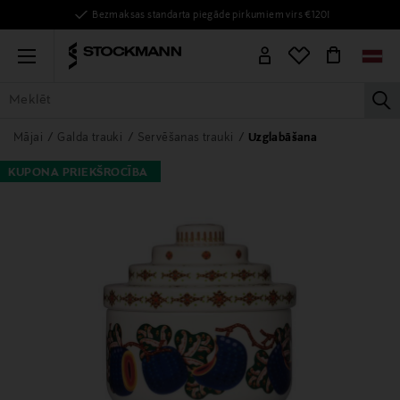
Bezmaksas standarta piegāde pirkumiem virs €120!
Menu
la
VISAS PRECES
SIEVIETĒM
VĪRIEŠIEM
BĒRNIEM
MĀJAI
Mājai
Galda trauki
Servēšanas trauki
Uzglabāšana
KUPONA PRIEKŠROCĪBA