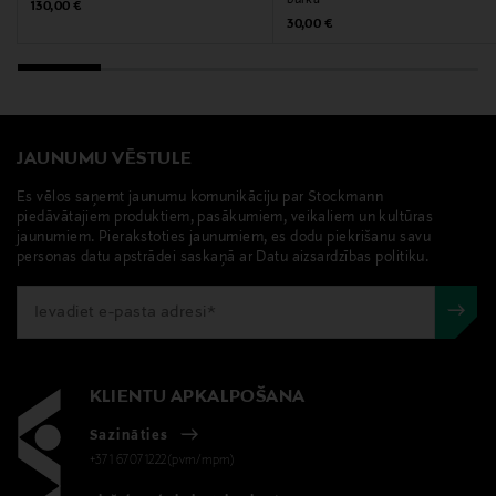
Iittala, taika sato, keramikas trauks, dekoratīvā burka
burka
Original Price
130,00 €
Original Price
30,00 €
JAUNUMU VĒSTULE
Es vēlos saņemt jaunumu komunikāciju par Stockmann
piedāvātajiem produktiem, pasākumiem, veikaliem un kultūras
jaunumiem. Pierakstoties jaunumiem, es dodu piekrišanu savu
personas datu apstrādei saskaņā ar Datu aizsardzības politiku.
KLIENTU APKALPOŠANA
Sazināties
+371 67071222(pvm/mpm)