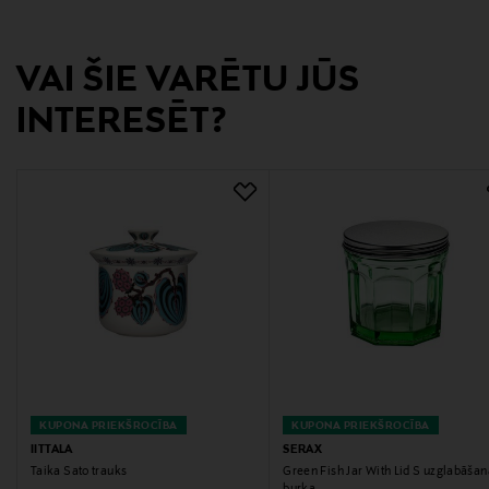
Ražotājvalsts
TAIZEME
VAI ŠIE VARĒTU JŪS
Ražotāja daļas numurs
INTERESĒT?
1070941
Ražotājs
Fiskars Oyj
Ražotāja adrese
Keilaniementie 10, 02150, Espoo, Finland
Digitālā adrese
consumercare.finland@fiskars.com
KUPONA PRIEKŠROCĪBA
KUPONA PRIEKŠROCĪBA
IITTALA
SERAX
Atslēgvārdi
Taika Sato trauks
Green Fish Jar With Lid S uzglabāšan