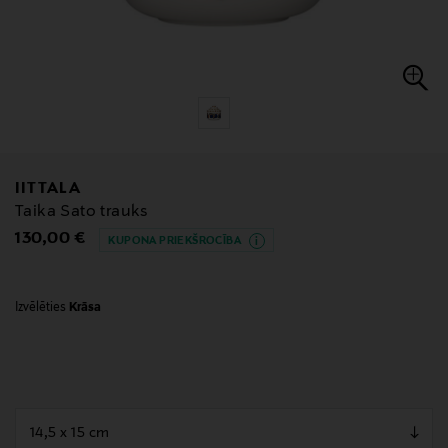
IITTALA
Taika Sato trauks
Original Price
130,00 €
KUPONA PRIEKŠROCĪBA
Izvēlēties
Krāsa
null
null