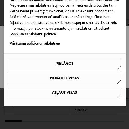
Lai šī vietne darbotos, Stockmann izmanto nepieciešamās sīkdatnes.
CITI KLIENTI SKATĪJĀS ARĪ
Piegāde uz saņemšanas punktu
Nepieciešamās sīkdatnes ļauj nodrošināt vietnes darbību. Bez tām
0,00 € – 4,90 €
vietne nevar pilnvērtīgi funkcionēt. Ar Jūsu piekrišanu Stockmann
Produkta numurs
šajā vietnē var izmantot arī analītikas un mārketinga sīkdatnes.
165821441
Atļaut vai noraidīt šīs izvēles sīkdatnes iespējams zemāk. Detalizētu
informāciju par Stockmann izmantotajām sīkdatnēm atradīsiet
Stockmann Sīkdatņu politikā.
Materiāls
Stockmann nav pieejams tavā valstī.
Privātuma politika un sīkdatnes
Keramika
Delivery is not available in your Country.
Kopšanas instrukcijas
PIELĀGOT
I UNDERSTAND
Mazgāt ar rokām
NORAIDĪT VISAS
JAUNUMS
Krāsa
KUPONA PRIEKŠROCĪBA
KUPONA PRIEKŠROCĪBA
MULTICOLOR
ATĻAUT VISAS
BORDALLO PINHEIRO
SERAX
Gudrun Box kaste
Green Fish Jar With Lid S uzglabāšan
burka
Original Price
69,90 €
Izmērs
Original Price
30,00 €
14,5 x 15 cm