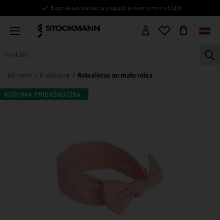
Bezmaksas standarta piegāde pirkumiem virs €120!
Menu
la
VISAS PRECES
SIEVIETĒM
VĪRIEŠIEM
BĒRNIEM
MĀJAI
Bērniem
Piederumi
Rotaslietas un matu rotas
KUPONA PRIEKŠROCĪBA