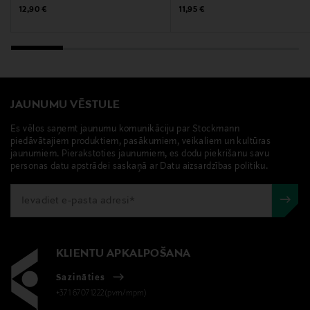
Original Price
Original Price
12,90 €
11,95 €
JAUNUMU VĒSTULE
Es vēlos saņemt jaunumu komunikāciju par Stockmann
piedāvātajiem produktiem, pasākumiem, veikaliem un kultūras
jaunumiem. Pierakstoties jaunumiem, es dodu piekrišanu savu
personas datu apstrādei saskaņā ar Datu aizsardzības politiku.
KLIENTU APKALPOŠANA
Sazināties
+371 67071222(pvm/mpm)