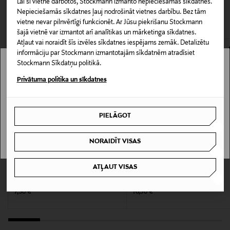
Lai šī vietne darbotos, Stockmann izmanto nepieciešamās sīkdatnes.
CITI KLIENTI SKATĪJĀS ARĪ
Nepieciešamās sīkdatnes ļauj nodrošināt vietnes darbību. Bez tām
Piegāde uz saņemšanas punktu
Produkta numurs
vietne nevar pilnvērtīgi funkcionēt. Ar Jūsu piekrišanu Stockmann
0,00 € – 4,90 €
171618677
šajā vietnē var izmantot arī analītikas un mārketinga sīkdatnes.
Atļaut vai noraidīt šīs izvēles sīkdatnes iespējams zemāk. Detalizētu
informāciju par Stockmann izmantotajām sīkdatnēm atradīsiet
Materiāls
Stockmann Sīkdatņu politikā.
Stockmann nav pieejams tavā valstī.
Poliesters
Privātuma politika un sīkdatnes
Delivery is not available in your Country.
Krāsa
RED
PIELĀGOT
I UNDERSTAND
Izmērs
NORAIDĪT VISAS
One size
KUPONA PRIEKŠROCĪBA
KUPONA PRIEKŠROCĪBA
ATĻAUT VISAS
IBERO
IBERO
Butterfly matu stīpas 3 gab.
Orange Ball matu stīpa
Ražotājvalsts
Original Price
Original Price
7,50 €
10,50 €
ĶĪNA
Ražotāja daļas numurs