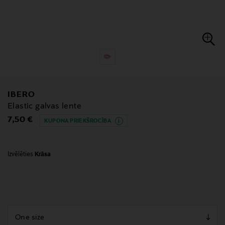
IBERO
Elastic galvas lente
Original Price
7,50 €
KUPONA PRIEKŠROCĪBA
Izvēlēties
Krāsa
null
null