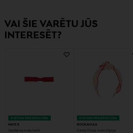
54285
VAI ŠIE VARĒTU JŪS
Ražotājs
Transmeri Oy
INTERESĒT?
Ražotāja adrese
Linnoitustie 2 A, 02600 Espoo, Finland
Digitālā adrese
kuluttajapalvelu@transmeri.fi
Atslēgvārdi
matu saite, elastīga, bantītes saite, matu aksesuārs,
ibero, galvas lente
KUPONA PRIEKŠROCĪBA
KUPONA PRIEKŠROCĪBA
MATEX
ROCKAHULA
Samtaina matu lente
Candy Stripe matu stīpiņa