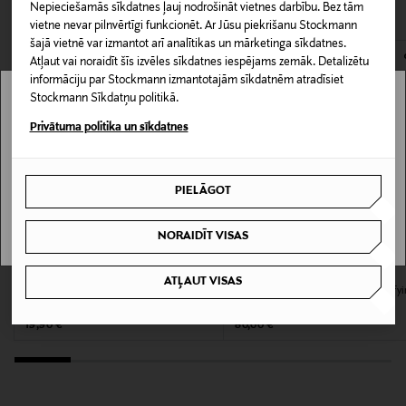
CITI KLIENTI SKATĪJĀS ARĪ
Produkta numurs
Nepieciešamās sīkdatnes ļauj nodrošināt vietnes darbību. Bez tām
atvērts. Aizzīmogotiem kosmētikas un dabiskiem līdzekļiem,
vietne nevar pilnvērtīgi funkcionēt. Ar Jūsu piekrišanu Stockmann
157623183
kas tiek atdoti atpakaļ, ir jābūt to sākotnējā neatvērtajā
šajā vietnē var izmantot arī analītikas un mārketinga sīkdatnes.
iepakojumā.
Atļaut vai noraidīt šīs izvēles sīkdatnes iespējams zemāk. Detalizētu
Iepakojuma izmērs
informāciju par Stockmann izmantotajām sīkdatnēm atradīsiet
PREČU ATGRIEŠANAS POLITIKA
Stockmann Sīkdatņu politikā.
50 ml
Stockmann nav pieejams tavā valstī.
Privātuma politika un sīkdatnes
Ādas tips
Delivery is not available in your Country.
Visiem ādas tipiem
PIELĀGOT
I UNDERSTAND
Krāsa
NORAIDĪT VISAS
NOCOL
ODID
GUERLAIN
ATĻAUT VISAS
Milkprotein Intensive Hair Oil Verbena
Abeille Royale Revitalising & Fortify
Izmērs
& Lavender matu eļļa
Care šampūns
Original Price
Original Price
19,90 €
80,00 €
50 ml
Ražotājvalsts