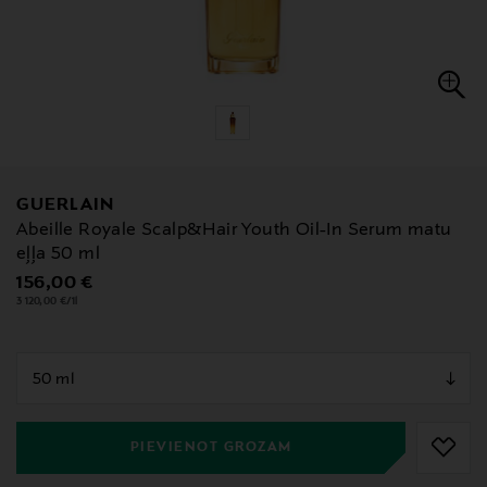
GUERLAIN
Abeille Royale Scalp&Hair Youth Oil-In Serum matu
eļļa 50 ml
Original Price
156,00 €
3 120,00 €/1l
null
null
PIEVIENOT GROZAM