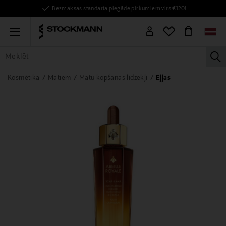
Bezmaksas standarta piegāde pirkumiem virs €120!
Menu
la
VISAS PRECES
SIEVIETĒM
VĪRIEŠIEM
BĒRNIEM
MĀJAI
Kosmētika
Matiem
Matu kopšanas līdzekļi
Eļļas