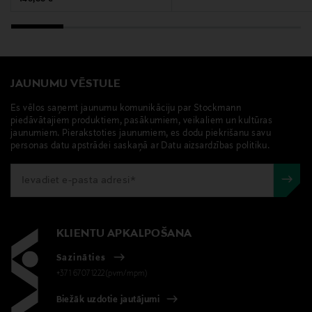
JAUNUMU VĒSTULE
Es vēlos saņemt jaunumu komunikāciju par Stockmann
piedāvātajiem produktiem, pasākumiem, veikaliem un kultūras
jaunumiem. Pierakstoties jaunumiem, es dodu piekrišanu savu
personas datu apstrādei saskaņā ar Datu aizsardzības politiku.
KLIENTU APKALPOŠANA
Sazināties
+371 67071222(pvm/mpm)
Biežāk uzdotie jautājumi