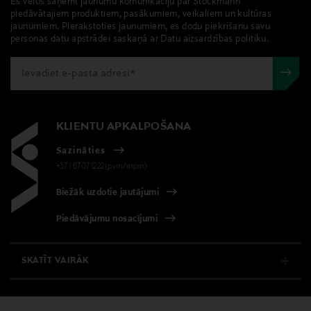
Es vēlos saņemt jaunumu komunikāciju par Stockmann
piedāvātajiem produktiem, pasākumiem, veikaliem un kultūras
jaunumiem. Pierakstoties jaunumiem, es dodu piekrišanu savu
personas datu apstrādei saskaņā ar Datu aizsardzības politiku.
KLIENTU APKALPOŠANA
Sazināties
+371 67071222(pvm/mpm)
Biežāk uzdotie jautājumi
Piedāvājumu nosacījumi
SKATĪT VAIRĀK
E-VEIKALS