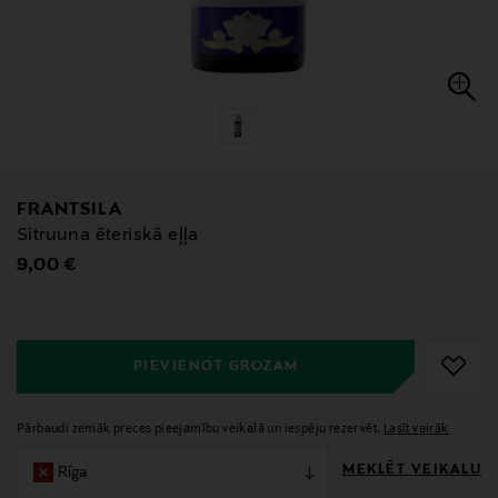
FRANTSILA
Sitruuna ēteriskā eļļa
Original Price
9,00 €
null
null
PIEVIENOT GROZAM
Pārbaudi zemāk preces pieejamību veikalā un iespēju rezervēt.
Lasīt vairāk
MEKLĒT VEIKALU
Rīga