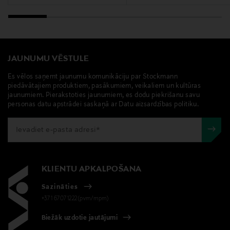
JAUNUMU VĒSTULE
Es vēlos saņemt jaunumu komunikāciju par Stockmann
piedāvātajiem produktiem, pasākumiem, veikaliem un kultūras
jaunumiem. Pierakstoties jaunumiem, es dodu piekrišanu savu
personas datu apstrādei saskaņā ar Datu aizsardzības politiku.
KLIENTU APKALPOŠANA
Sazināties
+371 67071222(pvm/mpm)
Biežāk uzdotie jautājumi