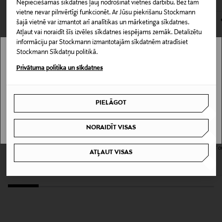
un kakla, piemēram, ar vates spilventiņu palīdzību.
Nepieciešamās sīkdatnes ļauj nodrošināt vietnes darbību. Bez tām
151797736
kas tiek atdoti atpakaļ, ir jābūt to sākotnējā neatvērtajā
Ieteicams lietot arī citos gadījumos, ne tikai pēc
vietne nevar pilnvērtīgi funkcionēt. Ar Jūsu piekrišanu Stockmann
iepakojumā.
šajā vietnē var izmantot arī analītikas un mārketinga sīkdatnes.
attīrīšanas, proti, ikreiz, kad ādai nepieciešama
Iepakojuma izmērs
Atļaut vai noraidīt šīs izvēles sīkdatnes iespējams zemāk. Detalizētu
atsvaidzināšana. Izmantojiet arī kā atsvaidzinošu un
PREČU ATGRIEŠANAS POLITIKA
informāciju par Stockmann izmantotajām sīkdatnēm atradīsiet
relaksējošu acu kompresi
100 ml
Stockmann Sīkdatņu politikā.
Stockmann nav pieejams tavā valstī.
Privātuma politika un sīkdatnes
Ādas tips
Delivery is not available in your Country.
Visiem ādas tipiem
PIELĀGOT
I UNDERSTAND
Krāsa
NORAIDĪT VISAS
NOCOL
WELEDA
JOIK
Refining Toner sejas losjons
Re-Boost Glow Brightening Facial To
ATĻAUT VISAS
Izmērs
sejas toniks
Original Price
24,90 €
Original Price
23,00 €
100 ml
Ražotājvalsts
SOMIJA