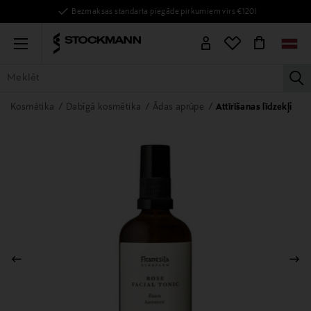
Bezmaksas standarta piegāde pirkumiem virs €120!
Menu
la
VISAS PRECES
SIEVIETĒM
VĪRIEŠIEM
BĒRNIEM
MĀJAI
Kosmētika
Dabīgā kosmētika
Ādas aprūpe
Attīrīšanas līdzekļi