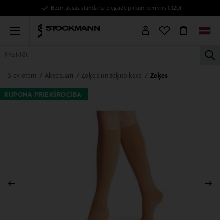
Bezmaksas standarta piegāde pirkumiem virs €120!
Menu
la
VISAS PRECES
SIEVIETĒM
VĪRIEŠIEM
BĒRNIEM
MĀJAI
Sievietēm
Aksesuāri
Zeķes un zeķubikses
Zeķes
KUPONA PRIEKŠROCĪBA