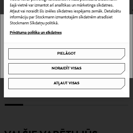
šajā vietnē var izmantot arī analītikas un mārketinga sīkdatnes.
Materiāls
Atļaut vai noraidīt šīs izvēles sīkdatnes iespējams zemāk. Detalizētu
informāciju par Stockmann izmantotajām sīkdatnēm atradīsiet
89% poliamīds, 11% elastāns
Stockmann Sīkdatņu politikā.
Stockmann nav pieejams tavā valstī.
Privātuma politika un sīkdatnes
Kopšanas instrukcijas
Delivery is not available in your Country.
Mazgāt veļas mašīnā 30°C, gludināt zemā
temperatūrā, nežāvēt veļas žāvētājā, neveikt ķīmisko
PIELĀGOT
I UNDERSTAND
tīrīšanu, nebalināt
NORAIDĪT VISAS
Krāsa
IZPĀRDOŠANA 40%
KUPONA PRIEKŠROCĪBA
POWDER (4169)
FALKE
FALKE
ATĻAUT VISAS
Seidenglatt 40 den zeķubikses
Seidenglatt pusgarās zeķes 15 den
Discounted Price
Original Price
Original Price
17,90 €
12,90 €
29,90 €
Ražotājvalsts
SERBIJA
Ražotāja daļas numurs
41744