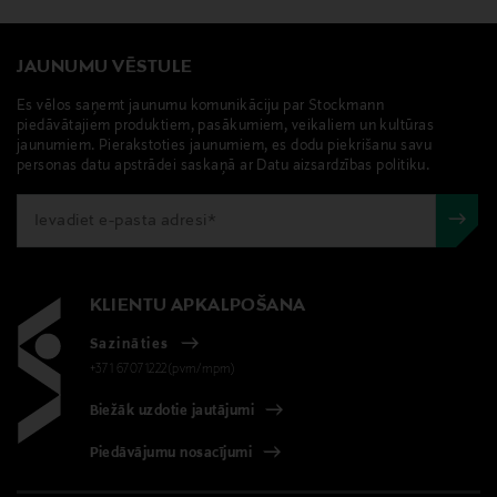
JAUNUMU VĒSTULE
Es vēlos saņemt jaunumu komunikāciju par Stockmann
piedāvātajiem produktiem, pasākumiem, veikaliem un kultūras
jaunumiem. Pierakstoties jaunumiem, es dodu piekrišanu savu
personas datu apstrādei saskaņā ar Datu aizsardzības politiku.
KLIENTU APKALPOŠANA
Sazināties
+371 67071222(pvm/mpm)
Biežāk uzdotie jautājumi
Piedāvājumu nosacījumi