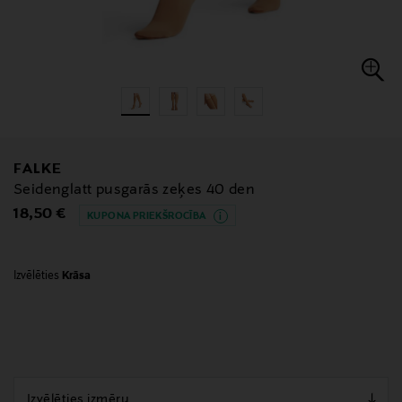
FALKE
Seidenglatt pusgarās zeķes 40 den
Original Price
18,50 €
KUPONA PRIEKŠROCĪBA
Izvēlēties
Krāsa
null