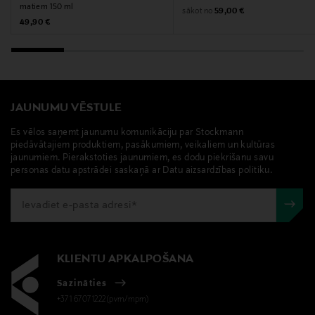
matiem 150 ml
Original Price
sākot no
59,00 €
Original Price
49,90 €
JAUNUMU VĒSTULE
Es vēlos saņemt jaunumu komunikāciju par Stockmann
piedāvātajiem produktiem, pasākumiem, veikaliem un kultūras
jaunumiem. Pierakstoties jaunumiem, es dodu piekrišanu savu
personas datu apstrādei saskaņā ar Datu aizsardzības politiku.
KLIENTU APKALPOŠANA
Sazināties
+371 67071222(pvm/mpm)