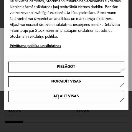
Lai šī vietne darbotos, Stockmann izmanto nepieciešamās sīkdatnes.
jāpaziņo iepriekš. Veselības un higiēnas apsvērumu dēļ
Bez eļļas
CITI KLIENTI SKATĪJĀS ARĪ
Nepieciešamās sīkdatnes ļauj nodrošināt vietnes darbību. Bez tām
nedrīkst atdot atpakaļ aizzīmogotas preces, ja to zīmogs ir
vietne nevar pilnvērtīgi funkcionēt. Ar Jūsu piekrišanu Stockmann
atvērts. Aizzīmogotiem kosmētikas un dabiskiem līdzekļiem,
Produkta tips
šajā vietnē var izmantot arī analītikas un mārketinga sīkdatnes.
kas tiek atdoti atpakaļ, ir jābūt to sākotnējā neatvērtajā
Atļaut vai noraidīt šīs izvēles sīkdatnes iespējams zemāk. Detalizētu
Cietas konsistences, Pūderis
iepakojumā.
informāciju par Stockmann izmantotajām sīkdatnēm atradīsiet
Stockmann Sīkdatņu politikā.
PREČU ATGRIEŠANAS POLITIKA
Kategorija
Stockmann nav pieejams tavā valstī.
Privātuma politika un sīkdatnes
Bronzējošs pūderis
Delivery is not available in your Country.
Ražotājvalsts
PIELĀGOT
I UNDERSTAND
ASV
NORAIDĪT VISAS
Ražotājs
ATĻAUT VISAS
ANASTASIA
ANASTASIA
Estee Lauder Finland Oy
Cream Bronzer bronzeris
Cream Bronzer bronzeris
Original Price
Original Price
43,00 €
43,00 €
Ražotāja adrese
Hämeentie 15, 00500, Helsinki, Finland