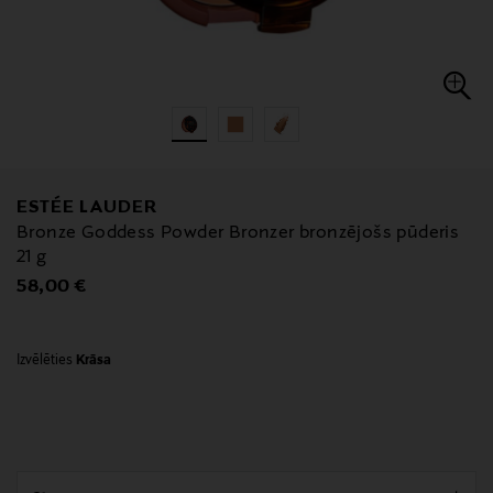
ESTÉE LAUDER
Bronze Goddess Powder Bronzer bronzējošs pūderis
21 g
Original Price
58,00 €
Izvēlēties
Krāsa
null