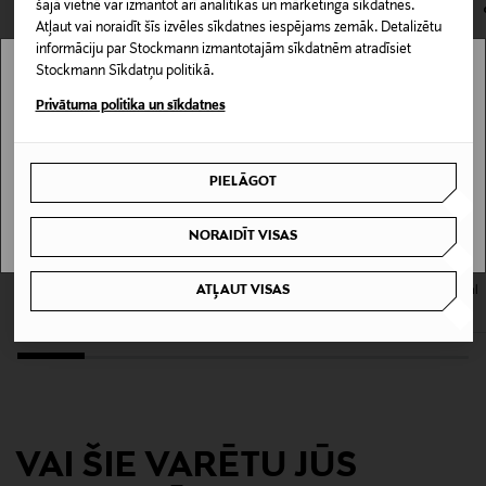
šajā vietnē var izmantot arī analītikas un mārketinga sīkdatnes.
iepakojumā.
Aluslakka
Atļaut vai noraidīt šīs izvēles sīkdatnes iespējams zemāk. Detalizētu
informāciju par Stockmann izmantotajām sīkdatnēm atradīsiet
PREČU ATGRIEŠANAS POLITIKA
Stockmann Sīkdatņu politikā.
Krāsa
Stockmann nav pieejams tavā valstī.
Privātuma politika un sīkdatnes
NOCOL
Delivery is not available in your Country.
Izmērs
PIELĀGOT
I UNDERSTAND
13,5 ml
NORAIDĪT VISAS
Ražotājvalsts
MAVALA
MAVALA
ATĻAUT VISAS
ASV
Barjeras bāzes pārklājums
Mava-Strong nagu lakas bāze 10 ml
Original Price
Original Price
14,00 €
Ražotāja daļas numurs
3600531512736
Ražotājs
VAI ŠIE VARĒTU JŪS
Loreal Finland Oy