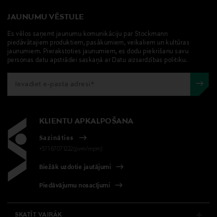
JAUNUMU VĒSTULE
Es vēlos saņemt jaunumu komunikāciju par Stockmann
piedāvātajiem produktiem, pasākumiem, veikaliem un kultūras
jaunumiem. Pierakstoties jaunumiem, es dodu piekrišanu savu
personas datu apstrādei saskaņā ar Datu aizsardzības politiku.
KLIENTU APKALPOŠANA
Sazināties
+371 67071222(pvm/mpm)
Biežāk uzdotie jautājumi
Piedāvājumu nosacījumi
SKATĪT VAIRĀK