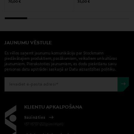
Original Price
Original Price
70,00 €
35,00 €
zelta auskari, auskari ar caurumu, sirds auskari,
enamel copenhagen, Valentīndienas dāvana
JAUNUMU VĒSTULE
Es vēlos saņemt jaunumu komunikāciju par Stockmann
piedāvātajiem produktiem, pasākumiem, veikaliem un kultūras
jaunumiem. Pierakstoties jaunumiem, es dodu piekrišanu savu
personas datu apstrādei saskaņā ar Datu aizsardzības politiku.
KLIENTU APKALPOŠANA
Sazināties
+371 67071222(pvm/mpm)