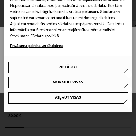
Lai šī vietne darbotos, Stockmann izmanto nepieciešamās sīkdatnes.
CITI KLIENTI SKATĪJĀS ARĪ
Piegāde uz saņemšanas punktu
Nepieciešamās sīkdatnes ļauj nodrošināt vietnes darbību. Bez tām
0,00 € – 4,90 €
vietne nevar pilnvērtīgi funkcionēt. Ar Jūsu piekrišanu Stockmann
Produkta numurs
šajā vietnē var izmantot arī analītikas un mārketinga sīkdatnes.
171990841
Atļaut vai noraidīt šīs izvēles sīkdatnes iespējams zemāk. Detalizētu
informāciju par Stockmann izmantotajām sīkdatnēm atradīsiet
Stockmann Sīkdatņu politikā.
Materiāls
Stockmann nav pieejams tavā valstī.
Privātuma politika un sīkdatnes
18k zelta pārklāts sudrabs
Delivery is not available in your Country.
Informācija par izmēru
PIELĀGOT
I UNDERSTAND
14 mm
NORAIDĪT VISAS
Krāsa
KUPONA PRIEKŠROCĪBA
KUPONA PRIEKŠROCĪBA
925S/GP/M
ATĻAUT VISAS
ENAMEL COPENHAGEN
ENAMEL COPENHAGEN
Organic Arena Hoops Medium apzeltīti
Organic Heart Medium auskari
auskari
Original Price
70,00 €
Izmērs
Original Price
80,00 €
One size