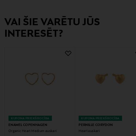
Ražotājvalsts
TAIZEME
VAI ŠIE VARĒTU JŪS
Ražotāja daļas numurs
INTERESĒT?
E413GM
Ražotājs
ENAMEL Copenhagen
Ražotāja adrese
H.C. Andersens Boulevard 51, 2nd floor right, DK-1553
Copenhagen V
Digitālā adrese
kontakt@enamel.dk
KUPONA PRIEKŠROCĪBA
KUPONA PRIEKŠROCĪBA
ENAMEL COPENHAGEN
PERNILLE CORYDON
Organic Heart Medium auskari
Heart auskari
Atslēgvārdi