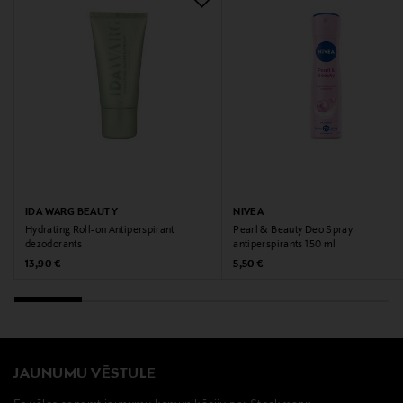
IDA WARG BEAUTY
NIVEA
Hydrating Roll-on Antiperspirant
Pearl & Beauty Deo Spray
dezodorants
antiperspirants 150 ml
Original Price
Original Price
13,90 €
5,50 €
JAUNUMU VĒSTULE