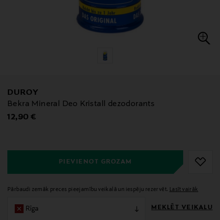
DUROY
Bekra Mineral Deo Kristall dezodorants
Original Price
12,90 €
null
null
PIEVIENOT GROZAM
Pārbaudi zemāk preces pieejamību veikalā un iespēju rezervēt.
Lasīt vairāk
MEKLĒT VEIKALU
Rīga