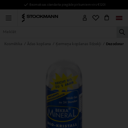
Bezmaksas standarta piegāde pirkumiem virs €120!
Menu
la
VISAS PRECES
SIEVIETĒM
VĪRIEŠIEM
BĒRNIEM
MĀJAI
Kosmētika
Ādas kopšana
Ķermeņa kopšanas līdzekļi
Dezodoranti