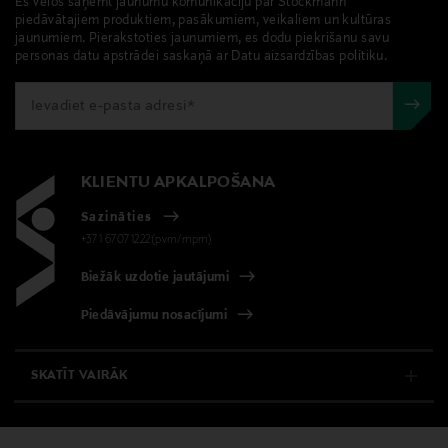
Es vēlos saņemt jaunumu komunikāciju par Stockmann
piedāvātajiem produktiem, pasākumiem, veikaliem un kultūras
jaunumiem. Pierakstoties jaunumiem, es dodu piekrišanu savu
personas datu apstrādei saskaņā ar Datu aizsardzības politiku.
KLIENTU APKALPOŠANA
Sazināties
+371 67071222(pvm/mpm)
Biežāk uzdotie jautājumi
Piedāvājumu nosacījumi
SKATĪT VAIRĀK
E-VEIKALS