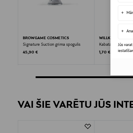
+
Mār
+
Ana
BROWGAME COSMETICS
WILLKEM
Signature Suction grima spogulis
Kabatas spogulis
Jūs varat
iestatīša
Original Price
Original Price
45,90 €
1,70 €
VAI ŠIE VARĒTU JŪS IN