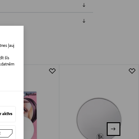
jāpaziņo iepriekš. Veselības un higiēnas
biskiem līdzekļiem, kas tiek atdoti
nes ļauj
īt šīs
īkdatnēm
 aktīvs
t