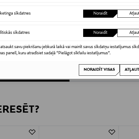
ketinga sīkdatnes
Noraidīt
Atļau
lītiskās sīkdatnes
Noraidīt
Atļau
WILLKEM
WILLK
Palielinošais spogulis
Palielin
 atsaukt savu piekrišanu jebkurā laikā vai mainīt savus sīkdatņu iestatījumus sīk
nas panelī, kuru atradīsiet sadaļā “Pielāgot sīkfailu iestatījumus”.
Original Price
Original
8,70 €
4,90 €
NORAIDĪT VISAS
ATĻAUT
TERESĒT?