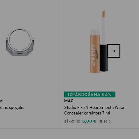
IZPĀRDOŠANA 64%
EM
MAC
ošais spogulis
Studio Fix 24-Hour Smooth Wear
Concealer korektors 7 ml
 Price
Original Price
Discounted Price
13,00 €
sākot no
35,90 €