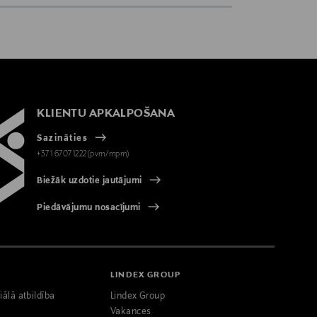
KLIENTU APKALPOŠANA
Sazināties
+371 67071222(pvm/mpm)
Biežāk uzdotie jautājumi
Piedāvājumu nosacījumi
LINDEX GROUP
iālā atbildība
Lindex Group
Vakances