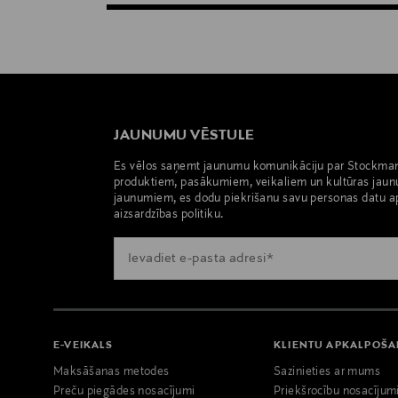
JAUNUMU VĒSTULE
Es vēlos saņemt jaunumu komunikāciju par Stockma
produktiem, pasākumiem, veikaliem un kultūras jaun
jaunumiem, es dodu piekrišanu savu personas datu a
aizsardzības politiku.
E-VEIKALS
KLIENTU APKALPOŠ
Maksāšanas metodes
Sazinieties ar mums
Preču piegādes nosacījumi
Priekšrocību nosacījum