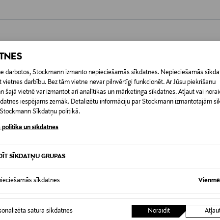
0,00 €
 pasūtījuma saņemšanas brīža. Atgriešana ir bezmaksas, un par to nav 
0,00 € – 4,90 €
ATNES
ogotas preces, ja to zīmogs ir atvērts. Aizzīmogotiem kosmētikas un da
iepakojumā.
RĪ
etne darbotos, Stockmann izmanto nepieciešamās sīkdatnes. Nepieciešamās sīkdat
 vietnes darbību. Bez tām vietne nevar pilnvērtīgi funkcionēt. Ar Jūsu piekrišanu
šajā vietnē var izmantot arī analītikas un mārketinga sīkdatnes. Atļaut vai noraid
īkdatnes iespējams zemāk. Detalizētu informāciju par Stockmann izmantotajām s
t Stockmann Sīkdatņu politikā.
 politika un sīkdatnes
DĪT SĪKDATŅU GRUPAS
ieciešamās sīkdatnes
Vienmēr
sonalizēta satura sīkdatnes
Noraidīt
Atļau