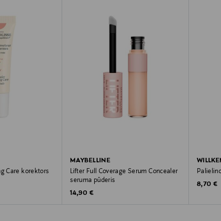
MAYBELLINE
WILLK
ng Care korektors
Lifter Full Coverage Serum Concealer
Palielin
seruma pūderis
Original
8,70 €
Original Price
14,90 €