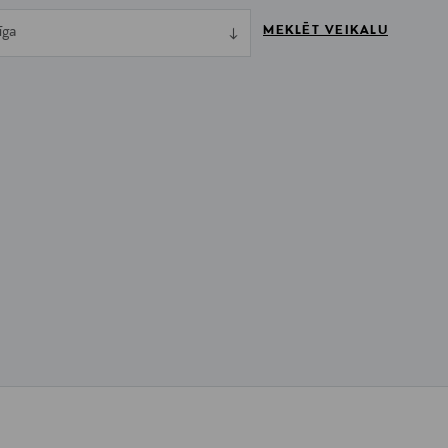
MEKLĒT VEIKALU
īga