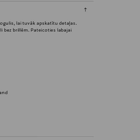
gulis, lai tuvāk apskatītu detaļas.
i bez brillēm. Pateicoties labajai
land