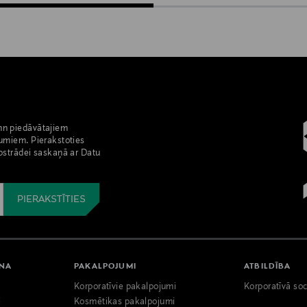
nn piedāvātajiem
umiem. Pierakstoties
pstrādei saskaņā ar Datu
ANA
PAKALPOJUMI
ATBILDĪBA
Korporatīvie pakalpojumi
Korporatīvā soc
i
Kosmētikas pakalpojumi