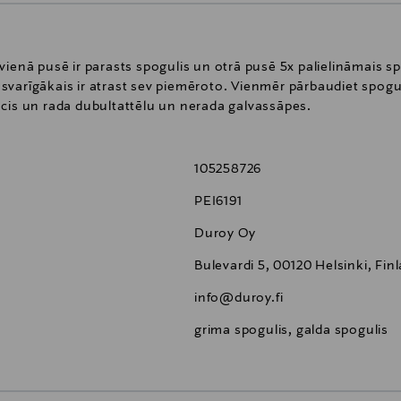
ienā pusē ir parasts spogulis un otrā pusē 5x palielināmais spo
, svarīgākais ir atrast sev piemēroto. Vienmēr pārbaudiet spogul
acis un rada dubultattēlu un nerada galvassāpes.
105258726
PEI6191
Duroy Oy
Bulevardi 5, 00120 Helsinki, Fin
info@duroy.fi
grima spogulis, galda spogulis