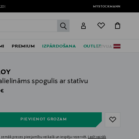
MYSTOCKMANN
120!
label.header.go
MI
PREMIUM
IZPĀRDOŠANA
OUTLET
LATVIJA
ROY
alielināms spogulis ar statīvu
al Price
 €
ull
ull
PIEVIENOT GROZAM
 zemāk preces pieejamību veikalā un iespēju rezervēt.
Lasīt vairāk