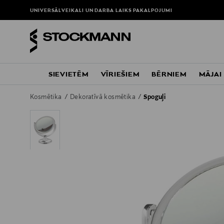
UNIVERSĀLVEIKALI UN DARBA LAIKS
PAKALPOJUMI
SIEVIETĒM
VĪRIEŠIEM
BĒRNIEM
MĀJAI
Kosmētika
Dekoratīvā kosmētika
Spoguļi