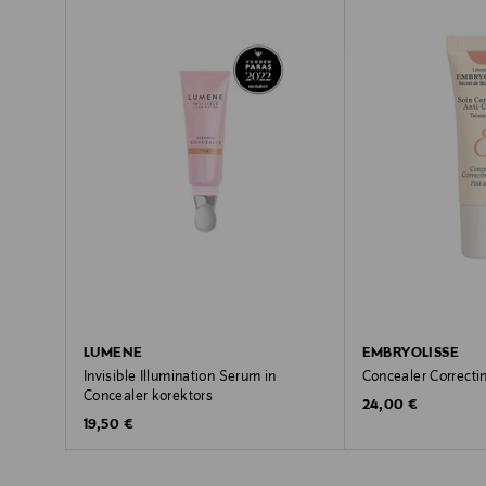
LUMENE
EMBRYOLISSE
Invisible Illumination Serum in
Concealer Correcti
Concealer korektors
Original Price
24,00 €
Original Price
19,50 €