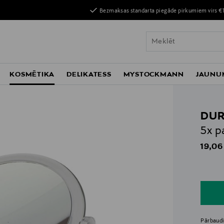
Bezmaksas standarta piegāde pirkumiem virs €
KOSMĒTIKA
DELIKATESS
MYSTOCKMANN
JAUNU
DU
5x p
Origin
19,06
n
n
Pārbaudi