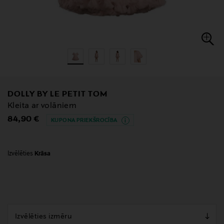
DOLLY BY LE PETIT TOM
Kleita ar volāniem
Original Price
84,90 €
KUPONA PRIEKŠROCĪBA
Izvēlēties
Krāsa
null
null