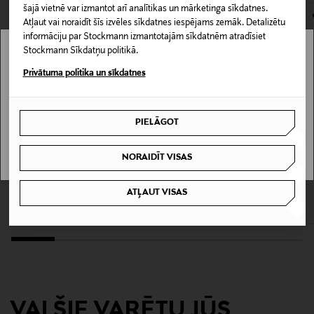
šajā vietnē var izmantot arī analītikas un mārketinga sīkdatnes.
Mazgāt tikai ar rokām.
Materiāls
Atļaut vai noraidīt šīs izvēles sīkdatnes iespējams zemāk. Detalizētu
100% poliesters
informāciju par Stockmann izmantotajām sīkdatnēm atradīsiet
Stockmann Sīkdatņu politikā.
Stockmann nav pieejams tavā valstī.
Kopšanas instrukcijas
Privātuma politika un sīkdatnes
mazgāt ar rokām siltā ūdenī
Delivery is not available in your Country.
PIELĀGOT
Mazgāšanas instrukcijas
I UNDERSTAND
Mazgāšana ar rokām
NORAIDĪT VISAS
KUPONA PRIEKŠROCĪBA
KUPONA PRIEKŠROCĪBA
LINDEX
LIL' ATELIER
Krāsa
ATĻAUT VISAS
Kleita ar garām piedurknēm
NmfDimia kleita
BALLET PINK
Original Price
Original Price
17,99 €
29,99 €
Ražotājvalsts
ĶĪNA
Ražotāja daļas numurs
VAI ŠIE VARĒTU JŪS