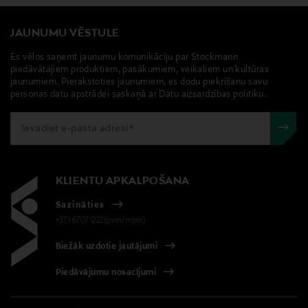
JAUNUMU VĒSTULE
Es vēlos saņemt jaunumu komunikāciju par Stockmann
piedāvātajiem produktiem, pasākumiem, veikaliem un kultūras
jaunumiem. Pierakstoties jaunumiem, es dodu piekrišanu savu
personas datu apstrādei saskaņā ar Datu aizsardzības politiku.
KLIENTU APKALPOŠANA
Sazināties
+371 67071222(pvm/mpm)
Biežāk uzdotie jautājumi
Piedāvājumu nosacījumi