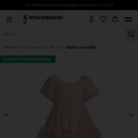
Bezmaksas standarta piegāde pirkumiem virs €120!
Menu
la
VISAS PRECES
SIEVIETĒM
VĪRIEŠIEM
BĒRNIEM
MĀJAI
Bērniem
Mazuļiem 50-98 cm
Kleitas un svārki
KUPONA PRIEKŠROCĪBA