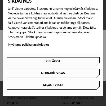
SĪKDATNES
Preces iespējams atgriezt 30 dienu laikā no pasūtījuma
Piegāde uz saņemšanas punktu
Lai šī vietne darbotos, Stockmann izmanto nepieciešamās sīkdatnes.
Produkta numurs
saņemšanas brīža. Atgriešana ir bezmaksas, un par to nav
Nepieciešamās sīkdatnes ļauj nodrošināt vietnes darbību. Bez tām
0,00 € – 4,90 €
jāpaziņo iepriekš. Veselības un higiēnas apsvērumu dēļ
162366693
vietne nevar pilnvērtīgi funkcionēt. Ar Jūsu piekrišanu Stockmann
CITI KLIENTI SKATĪJĀS ARĪ
nedrīkst atdot atpakaļ aizzīmogotas preces, ja to zīmogs ir
šajā vietnē var izmantot arī analītikas un mārketinga sīkdatnes.
atvērts. Aizzīmogotiem kosmētikas un dabiskiem līdzekļiem,
Atļaut vai noraidīt šīs izvēles sīkdatnes iespējams zemāk. Detalizētu
Informācija par izmēru
kas tiek atdoti atpakaļ, ir jābūt to sākotnējā neatvērtajā
informāciju par Stockmann izmantotajām sīkdatnēm atradīsiet
75 ml
Stockmann Sīkdatņu politikā.
iepakojumā.
Stockmann nav pieejams tavā valstī.
Privātuma politika un sīkdatnes
PREČU ATGRIEŠANAS POLITIKA
Tuoksutyyppi
Delivery is not available in your Country.
Parfimērijas ūdens (EdP), Koksnes aromāts
PIELĀGOT
I UNDERSTAND
Krāsa
NORAIDĪT VISAS
BROWN
ATĻAUT VISAS
Izmērs
ACQUA DI PARMA
BURBERRY
75 ml
Oud EdP aromāts 100 ml
Goddess EdP aromāts 30 ml
Original Price
Original Price
sākot no
250,00 €
83,90 €