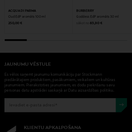
Diptyque Paris
ACQUA DI PARMA
BURBERRY
Oud EdP aromāts 100 ml
Goddess EdP aromāts 30 ml
Ražotāja adrese
Original Price
Original Price
sākot no
250,00 €
83,90 €
Diptyque Paris, 34 Boulevard Saint Germain, 75005
Paris, France
Digitālā adrese
customerservice@diptyqueparis.com
JAUNUMU VĒSTULE
Es vēlos saņemt jaunumu komunikāciju par Stockmann
Atslēgvārdi
piedāvātajiem produktiem, pasākumiem, veikaliem un kultūras
jaunumiem. Pierakstoties jaunumiem, es dodu piekrišanu savu
Parfimērijas ūdens, aromāts, smaržas, Tempo, unisex
personas datu apstrādei saskaņā ar Datu aizsardzības politiku.
aromāts, Diptyque
KLIENTU APKALPOŠANA