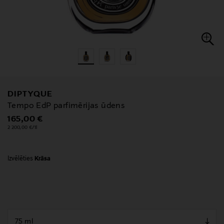
DIPTYQUE
Tempo EdP parfimērijas ūdens
Original Price
165,00 €
2 200,00 €/1l
Izvēlēties
Krāsa
null