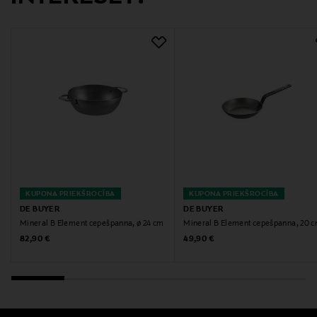
24 cm
Svars
1.85 kg
Tilavuus
2.5 l
Izmērs
ø 24 cm
KUPONA PRIEKŠROCĪBA
KUPONA PRIEKŠROCĪBA
DE BUYER
DE BUYER
Ražotājvalsts
Mineral B Element cepešpanna, ø 24 cm
Mineral B Element cepešpanna, 20 
FRANCIJA
Original Price
Original Price
82,90 €
49,90 €
Ražotāja daļas numurs
5614.24