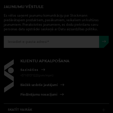
Ražotājs
JAUNUMU VĒSTULE
de Buyer Industries SAS
Es vēlos saņemt jaunumu komunikāciju par Stockmann
piedāvātajiem produktiem, pasākumiem, veikaliem un kultūras
jaunumiem. Pierakstoties jaunumiem, es dodu piekrišanu savu
Ražotāja adrese
personas datu apstrādei saskaņā ar Datu aizsardzības politiku.
25, Faymont, 88340 Le Val‑d’Ajol, France
Digitālā adrese
info@debuyer.com
KLIENTU APKALPOŠANA
Atslēgvārdi
Sazināties
Oglekļa tērauda panna, cepšanas panna
+371 67071222(pvm/mpm)
Biežāk uzdotie jautājumi
Piedāvājumu nosacījumi
SKATĪT VAIRĀK