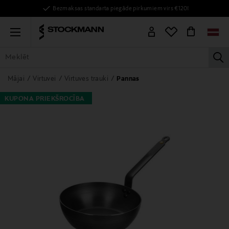
Bezmaksas standarta piegāde pirkumiem virs €120!
Menu
la
VISAS PRECES
SIEVIETĒM
VĪRIEŠIEM
BĒRNIEM
MĀJAI
Mājai
Virtuvei
Virtuves trauki
Pannas
KUPONA PRIEKŠROCĪBA