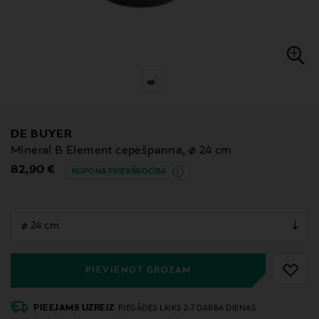
DE BUYER
Mineral B Element cepešpanna, ø 24 cm
Original Price
82,90 €
KUPONA PRIEKŠROCĪBA
null
null
PIEVIENOT GROZAM
PIEEJAMS UZREIZ
PIEGĀDES LAIKS 2-7 DARBA DIENAS