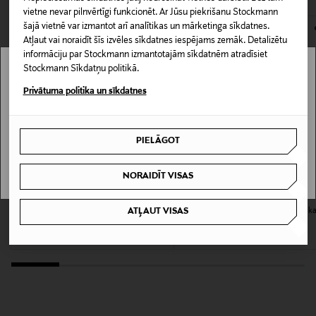
136511302
vietne nevar pilnvērtīgi funkcionēt. Ar Jūsu piekrišanu Stockmann
kas tiek atdoti atpakaļ, ir jābūt to sākotnējā neatvērtajā
šajā vietnē var izmantot arī analītikas un mārketinga sīkdatnes.
iepakojumā.
Atļaut vai noraidīt šīs izvēles sīkdatnes iespējams zemāk. Detalizētu
Iepakojuma izmērs
informāciju par Stockmann izmantotajām sīkdatnēm atradīsiet
PREČU ATGRIEŠANAS POLITIKA
300 ml
Stockmann Sīkdatņu politikā.
Stockmann nav pieejams tavā valstī.
Privātuma politika un sīkdatnes
Kategorija
Delivery is not available in your Country.
Matu laka
PIELĀGOT
I UNDERSTAND
Produktu līnija
NORAIDĪT VISAS
Muoto
NIOXIN
CUTRIN
ATĻAUT VISAS
Strong Hold Hairspray
Sensitive Hairspray Strong matu lak
Krāsa
300 ml
Original Price
36,90 €
Original Price
19,90 €
NOCOL
Izmērs
300 ml