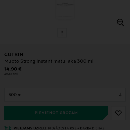
CUTRIN
Muoto Strong Instant matu laka 300 ml
Original Price
14,90 €
49,67 €/1l
null
null
PIEVIENOT GROZAM
PIEEJAMS UZREIZ
PIEGĀDES LAIKS 2-7 DARBA DIENAS