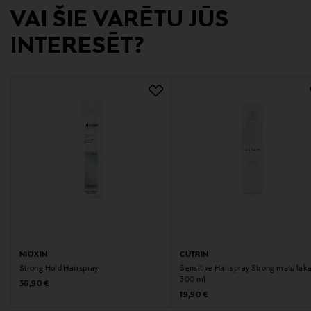
VAI ŠIE VARĒTU JŪS
Ražotājvalsts
INTERESĒT?
ZVIEDRIJA
Ražotājs
Cutrin Oy
Ražotāja adrese
Lasikuja 2, 02780, Espoo, Finland
Digitālā adrese
kuluttajapalvelu@cutrin.com
Atslēgvārdi
NIOXIN
CUTRIN
Matu laka
Strong Hold Hairspray
Sensitive Hairspray Strong matu lak
300 ml
Original Price
36,90 €
Original Price
19,90 €