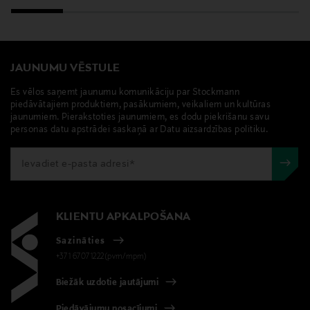
JAUNUMU VĒSTULE
Es vēlos saņemt jaunumu komunikāciju par Stockmann
piedāvātajiem produktiem, pasākumiem, veikaliem un kultūras
jaunumiem. Pierakstoties jaunumiem, es dodu piekrišanu savu
personas datu apstrādei saskaņā ar Datu aizsardzības politiku.
KLIENTU APKALPOŠANA
Sazināties
+371 67071222(pvm/mpm)
Biežāk uzdotie jautājumi
Piedāvājumu nosacījumi