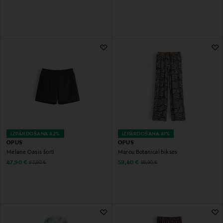
IZPĀRDOŠANA 42%
IZPĀRDOŠANA 41%
OPUS
OPUS
Melane Oasis šorti
Marou Botanical bikses
Discounted Price
Discounted Price
Original Price
Original Price
47,90 €
59,40 €
82,90 €
99,90 €