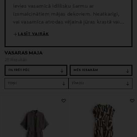
Ievies vasarnīcā idillisku šarmu ar
izsmalcinātiem mājas dekoriem. Neatkarīgi,
vai vasarnīca atrodas vējainā jūras krastā vai
klusa ezera malā, pareizie dekori nogādās
LASĪT VAIRĀK
tevi relaksācijas un klusuma pasaulē. No
vējainiem tekstilizstrādājumiem līdz mīkstiem
VASARAS MAJA
pufiem – Stockmann dekori atspoguļo
28 Rezultāti
vasaras sezonu, piešķirot tavai mājai
apburošu gaisotni.
FILTRĒT PĒC
TOŅI
ZĪMOLI
28 Rezultāti