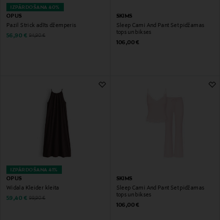
IZPĀRDOŠANA 40%
OPUS
SKIMS
Pazil Strick adīts džemperis
Sleep Cami And Pant Set pidžamas
tops un bikses
Discounted Price
Original Price
56,90 €
94,90 €
Original Price
106,00 €
IZPĀRDOŠANA 41%
OPUS
SKIMS
Widala Kleider kleita
Sleep Cami And Pant Set pidžamas
tops un bikses
Discounted Price
Original Price
59,40 €
99,90 €
Original Price
106,00 €