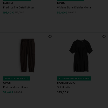
MALINA
OPUS
Fredrica Tie Detail bikses
Wulana Dune Kleider kleita
Discounted Price
Discounted Price
Original Price
Original Price
191,40 €
59,40 €
319,00 €
99,90 €
IZPĀRDOŠANA 41%
KUPONA PRIEKŠROCĪBA
OPUS
SKALL STUDIO
Ersima Move bikses
Suki kleita
Discounted Price
Original Price
Original Price
59,40 €
285,00 €
99,90 €