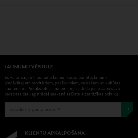
JAUNUMU VĒSTULE
Es vēlos saņemt jaunumu komunikāciju par Stockmann
piedāvātajiem produktiem, pasākumiem, veikaliem un kultūras
jaunumiem. Pierakstoties jaunumiem, es dodu piekrišanu savu
personas datu apstrādei saskaņā ar Datu aizsardzības politiku.
KLIENTU APKALPOŠANA