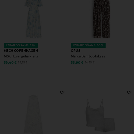
IZPĀRDOŠANA 41%
IZPĀRDOŠANA 40%
MSCH COPENHAGEN
OPUS
MSCHEvangelia kleita
Marou Bamboo bikses
Discounted Price
Discounted Price
Original Price
Original Price
59,40 €
56,90 €
99,95 €
94,90 €