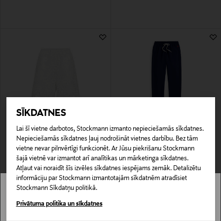
SĪKDATNES
IZPĀRDOŠANA 41%
IZPĀRDOŠANA 40%
Lai šī vietne darbotos, Stockmann izmanto nepieciešamās sīkdatnes.
CPH MUSE
POLO RALPH LAUREN
Nepieciešamās sīkdatnes ļauj nodrošināt vietnes darbību. Bez tām
CMVilja mežģīņu šorti
Sporta bikses
vietne nevar pilnvērtīgi funkcionēt. Ar Jūsu piekrišanu Stockmann
Discounted Price
Discounted Price
Original Price
Original Price
70,80 €
99,00 €
119,95 €
165,00 €
šajā vietnē var izmantot arī analītikas un mārketinga sīkdatnes.
Atļaut vai noraidīt šīs izvēles sīkdatnes iespējams zemāk. Detalizētu
informāciju par Stockmann izmantotajām sīkdatnēm atradīsiet
Stockmann Sīkdatņu politikā.
Stockmann nav pieejams tavā valstī.
Privātuma politika un sīkdatnes
Delivery is not available in your Country.