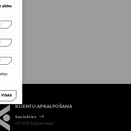
 aktīvs
t
t
t
datņu
 VISAS
KLIENTU APKALPOŠANA
Sazināties
+371 67071222(pvm/mpm)