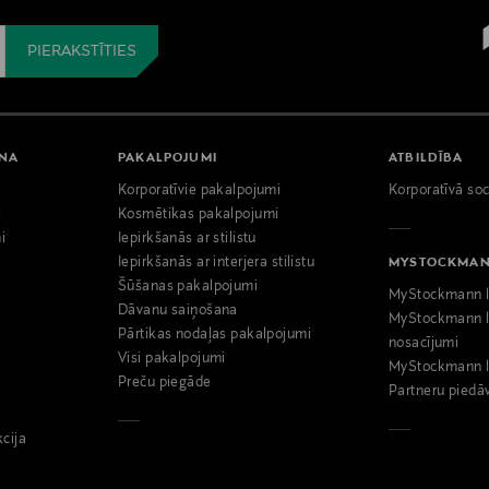
ANA
PAKALPOJUMI
ATBILDĪBA
Korporatīvie pakalpojumi
Korporatīvā soc
i
Kosmētikas pakalpojumi
i
Iepirkšanās ar stilistu
Iepirkšanās ar interjera stilistu
MYSTOCKMA
Šūšanas pakalpojumi
MyStockmann l
Dāvanu saiņošana
MyStockmann l
Pārtikas nodaļas pakalpojumi
nosacījumi
Visi pakalpojumi
MyStockmann l
Preču piegāde
Partneru piedā
kcija