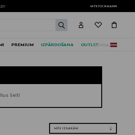
MYSTOCKMANN
120!
label.header.go
MI
PREMIUM
IZPĀRDOŠANA
OUTLET
LATVIJA
tus šeit!
MĒS IESAKĀM