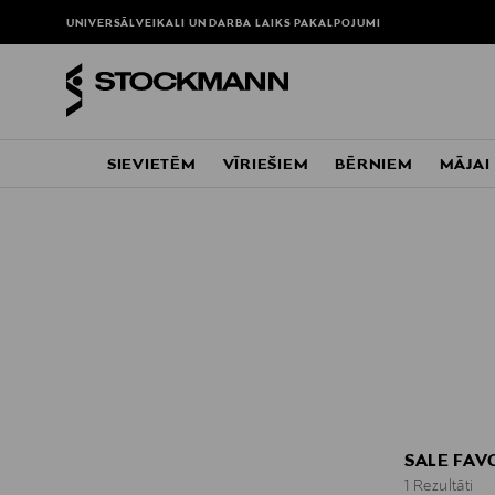
UNIVERSĀLVEIKALI UN DARBA LAIKS
PAKALPOJUMI
SIEVIETĒM
VĪRIEŠIEM
BĒRNIEM
MĀJAI
SALE FAV
1 Rezultāti