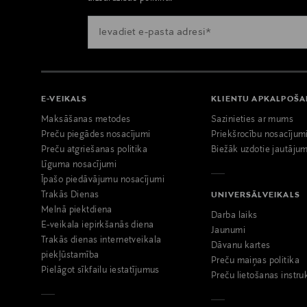
E-VEIKALS
KLIENTU APKALPOŠ
Maksāšanas metodes
Sazinieties ar mums
Preču piegādes nosacījumi
Priekšrocību nosacījum
Preču atgriešanas politika
Biežāk uzdotie jautājum
Līguma nosacījumi
Īpašo piedāvājumu nosacījumi
Trakās Dienas
UNIVERSĀLVEIKALS
Melnā piektdiena
Darba laiks
E-veikala iepirkšanās diena
Jaunumi
Trakās dienas internetveikala
Dāvanu kartes
piekļūstamība
Preču maiņas politika
Pielāgot sīkfailu iestatījumus
Preču lietošanas instru