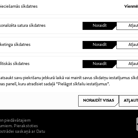
rice
€
ieciešamās sīkdatnes
Vienmēr
sonalizēta satura sīkdatnes
Noraidīt
Atļau
ketinga sīkdatnes
Noraidīt
Atļau
lītiskās sīkdatnes
Noraidīt
Atļau
 atsaukt savu piekrišanu jebkurā laikā vai mainīt savus sīkdatņu iestatījumus sīk
nas panelī, kuru atradīsiet sadaļā “Pielāgot sīkfailu iestatījumus”.
NORAIDĪT VISAS
ATĻAUT
nn piedāvātajiem
umiem. Pierakstoties
pstrādei saskaņā ar Datu