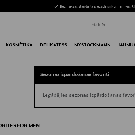
Bezmaksas standarta piegāde pirkumiem virs €
KOSMĒTIKA
DELIKATESS
MYSTOCKMANN
JAUNU
Sezonas izpārdošanas favorīti
Legādājies sezonas izpārdošanas favorī
ORITES FOR MEN