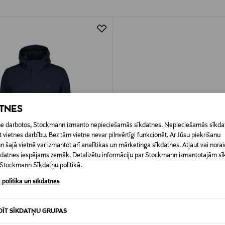
ATNES
etne darbotos, Stockmann izmanto nepieciešamās sīkdatnes. Nepieciešamās sīkdat
 vietnes darbību. Bez tām vietne nevar pilnvērtīgi funkcionēt. Ar Jūsu piekrišanu
šajā vietnē var izmantot arī analītikas un mārketinga sīkdatnes. Atļaut vai noraid
īkdatnes iespējams zemāk. Detalizētu informāciju par Stockmann izmantotajām s
t Stockmann Sīkdatņu politikā.
 politika un sīkdatnes
HNOLOGY+TAILORING
DĪT SĪKDATŅU GRUPAS
parka II jaka