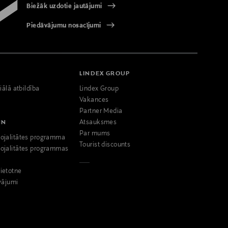
Biežāk uzdotie jautājumi
Piedāvājumu nosacījumi
LINDEX GROUP
iālā atbildība
Lindex Group
Vakances
Partner Media
NN
Atsauksmes
Par mums
ojalitātes programma
Tourist discounts
ojalitātes programmas
ietotne
vājumi