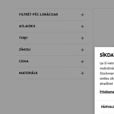
1 Rezultāti
FILTRĒT PĒC LOKĀCIJAS
ATLAIDES
TOŅI
ZĪMOLI
SĪKD
CENA
Lai šī vi
nodrošināt
MATERIĀLS
Stockmann 
izvēles s
atradīsie
Privātuma
UBR TEC
PĀRVAL
Regulator 