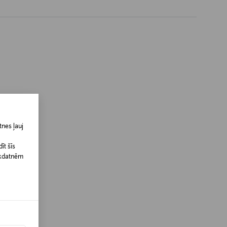
nes ļauj
īt šīs
īkdatnēm