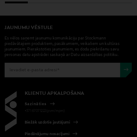
JAUNUMU VĒSTULE
Es vēlos saņemt jaunumu komunikāciju par Stockmann
piedāvātajiem produktiem, pasākumiem, veikaliem un kultūras
jaunumiem. Pierakstoties jaunumiem, es dodu piekrišanu savu
personas datu apstrādei saskaņā ar Datu aizsardzības politiku.
KLIENTU APKALPOŠANA
Sazināties
+371 67071222(pvm/mpm)
Biežāk uzdotie jautājumi
Piedāvājumu nosacījumi