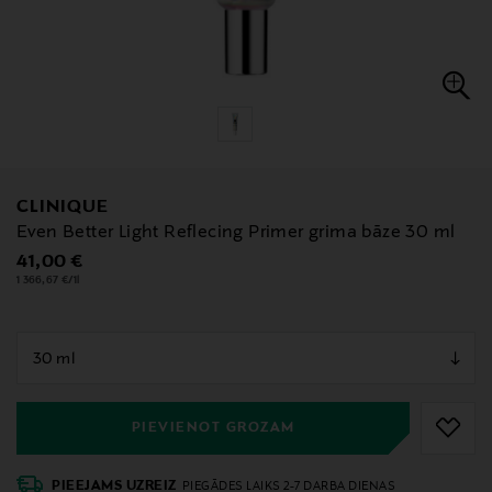
CLINIQUE
Even Better Light Reflecing Primer grima bāze 30 ml
Original Price
41,00 €
1 366,67 €/1l
null
null
PIEVIENOT GROZAM
PIEEJAMS UZREIZ
PIEGĀDES LAIKS 2-7 DARBA DIENAS