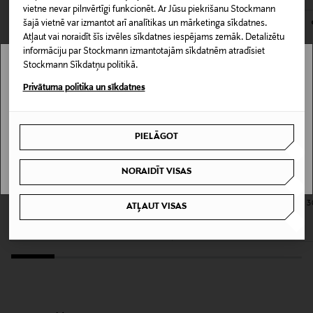
160407183
kas tiek atdoti atpakaļ, ir jābūt to sākotnējā neatvērtajā
vietne nevar pilnvērtīgi funkcionēt. Ar Jūsu piekrišanu Stockmann
šajā vietnē var izmantot arī analītikas un mārketinga sīkdatnes.
iepakojumā.
Atļaut vai noraidīt šīs izvēles sīkdatnes iespējams zemāk. Detalizētu
Tekstūra
informāciju par Stockmann izmantotajām sīkdatnēm atradīsiet
PREČU ATGRIEŠANAS POLITIKA
Bez smaržvielām, Bez eļļas
Stockmann Sīkdatņu politikā.
Stockmann nav pieejams tavā valstī.
Privātuma politika un sīkdatnes
Ādas tips
Delivery is not available in your Country.
Visiem ādas tipiem
PIELĀGOT
I UNDERSTAND
Krāsa
NORAIDĪT VISAS
NOCOL
GUERLAIN
NARS
Parure Gold 24K Primer grima bāze 30
Light Reflecting Primer grima bāze 3
ATĻAUT VISAS
Izmērs
ml
ml
Original Price
Original Price
80,00 €
48,00 €
30 ml
Ražotājvalsts
ASV