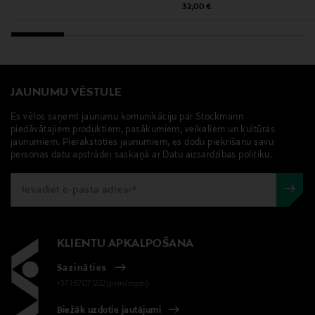
Ražotājs
Original Price
32,00 €
Groupe Clarins
Ražotāja adrese
5–7–9 rue du Commandant Pilot, 92200 Neuilly-sur-
JAUNUMU VĒSTULE
Seine, France
Es vēlos saņemt jaunumu komunikāciju par Stockmann
piedāvātajiem produktiem, pasākumiem, veikaliem un kultūras
Digitālā adrese
jaunumiem. Pierakstoties jaunumiem, es dodu piekrišanu savu
personas datu apstrādei saskaņā ar Datu aizsardzības politiku.
https://www.clarins.fi/Asiakaspalvelu-OtaYhteytta/
Atslēgvārdi
Clarins primer, Clarins, kosmētikas bāze, praimeris
KLIENTU APKALPOŠANA
Sazināties
+371 67071222(pvm/mpm)
Biežāk uzdotie jautājumi