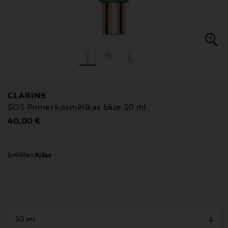
CLARINS
SOS Primer kosmētikas bāze 30 ml
Original Price
40,00 €
Izvēlēties
Krāsa
null
null